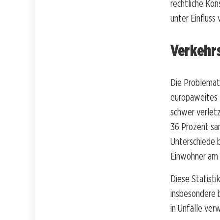
rechtliche Kon
unter Einfluss
Verkehrs
Die Problemati
europaweites 
schwer verlet
36 Prozent san
Unterschiede b
Einwohner am 
Diese Statisti
insbesondere b
in Unfälle verw