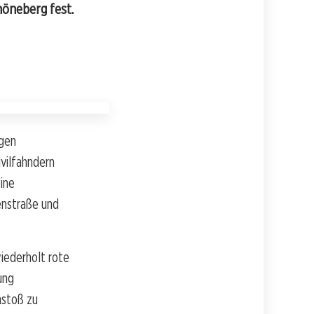
höneberg fest.
igen
vilfahndern
ine
enstraße und
iederholt rote
ung
nstoß zu