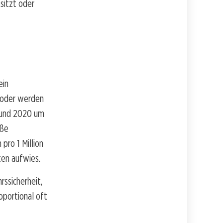
sitzt oder
ein
n oder werden
0 und 2020 um
oße
pro 1 Million
en aufwies.
rssicherheit,
oportional oft