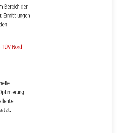
m Bereich der
r. Ermittlungen
nden
e
TÜV Nord
nelle
 Optimierung
ellente
setzt.