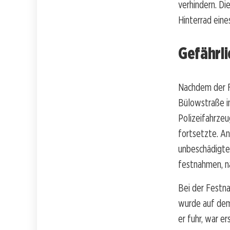
verhindern. Di
Hinterrad eine
Gefährli
Nachdem der Fa
Bülowstraße in
Polizeifahrze
fortsetzte. An
unbeschädigten
festnahmen, n
Bei der Festn
wurde auf dem
er fuhr, war e