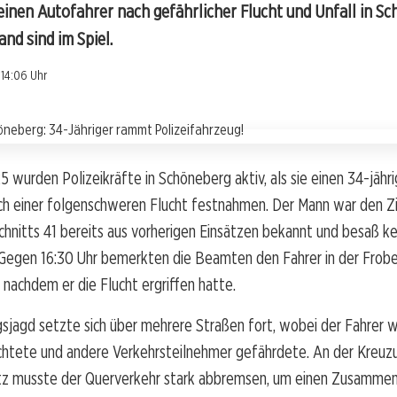
einen Autofahrer nach gefährlicher Flucht und Unfall in Sc
nd sind im Spiel.
14:06 Uhr
5 wurden Polizeikräfte in Schöneberg aktiv, als sie einen 34-jähr
ch einer folgenschweren Flucht festnahmen. Der Mann war den Zi
chnitts 41 bereits aus vorherigen Einsätzen bekannt und besaß ke
. Gegen 16:30 Uhr bemerkten die Beamten den Fahrer in der Frob
, nachdem er die Flucht ergriffen hatte.
sjagd setzte sich über mehrere Straßen fort, wobei der Fahrer w
htete und andere Verkehrsteilnehmer gefährdete. An der Kreuz
tz musste der Querverkehr stark abbremsen, um einen Zusamme