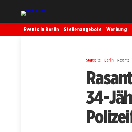
Events in Berlin
Stellenangebote
Werbung
Startseite
Berlin
Rasante 
Rasant
34-Jäh
Polize