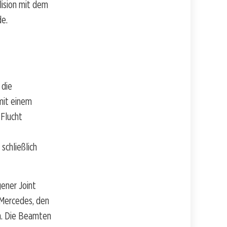
lision mit dem
de.
 die
mit einem
 Flucht
schließlich
ener Joint
 Mercedes, den
en. Die Beamten