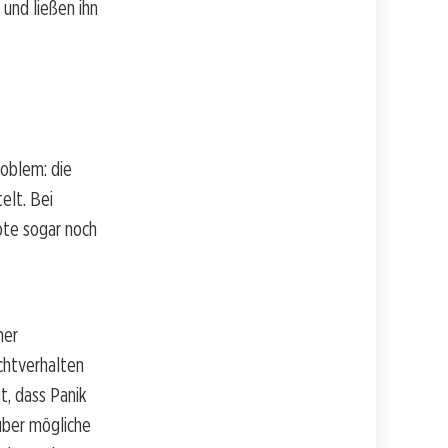
und ließen ihn
roblem: die
elt. Bei
ote sogar noch
ner
chtverhalten
t, dass Panik
über mögliche