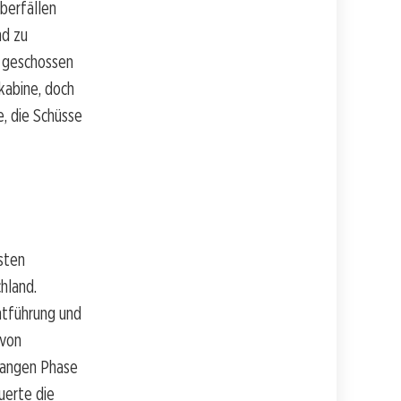
berfällen
nd zu
r geschossen
kabine, doch
, die Schüsse
sten
hland.
ntführung und
 von
 langen Phase
uerte die