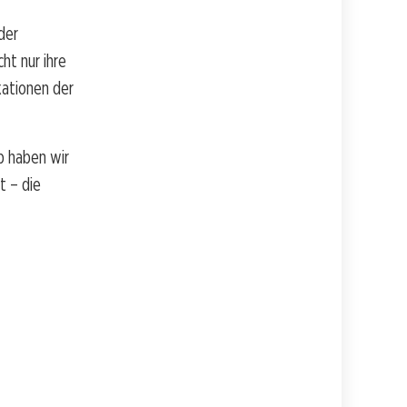
der
ht nur ihre
kationen der
b haben wir
t – die