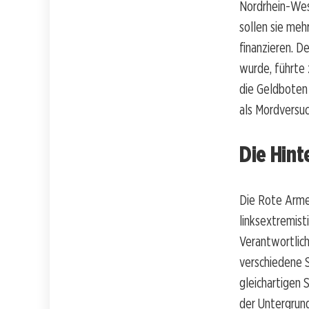
Nordrhein-West
sollen sie meh
finanzieren. D
wurde, führte 
die Geldboten 
als Mordversu
Die Hin
Die Rote Arme
linksextremist
Verantwortlich
verschiedene S
gleichartigen 
der Untergrund