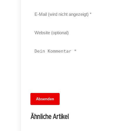
13. Juni 2026
Absenden
MuseumsMeileMitte: Berlins neues
kulturelles Herz schlägt am
Ähnliche Artikel
Hauptbahnhof