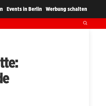
in
Events in Berlin
Werbung schalten
tte:
de