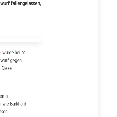
rwurf fallengelassen,
F
, wurde heute
orwurf gegen
. Diese
em in
n wie Burkhard
hsen,