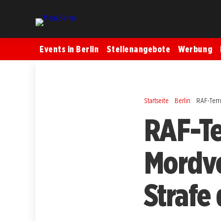
Events in Berlin
Stellenangebote
Werbung
Startseite
Berlin
RAF-Terro
RAF-Ter
Mordvo
Strafe