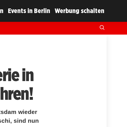
in
Events in Berlin
Werbung schalten
rie in
hren!
otsdam wieder
chi, sind nun