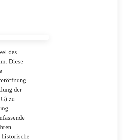
wel des
um. Diese
e
reröffnung
lung der
SG) zu
ung
umfassende
ahren
 historische