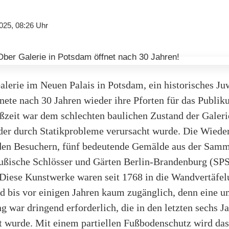
025, 08:26 Uhr
lerie im Neuen Palais in Potsdam, ein historisches Ju
nete nach 30 Jahren wieder ihre Pforten für das Publik
eßzeit war dem schlechten baulichen Zustand der Galeri
 der durch Statikprobleme verursacht wurde. Die Wiede
den Besuchern, fünf bedeutende Gemälde aus der Samm
eußische Schlösser und Gärten Berlin-Brandenburg (SP
Diese Kunstwerke waren seit 1768 in die Wandvertäfel
nd bis vor einigen Jahren kaum zugänglich, denn eine 
g war dringend erforderlich, die in den letzten sechs J
t wurde. Mit einem partiellen Fußbodenschutz wird das