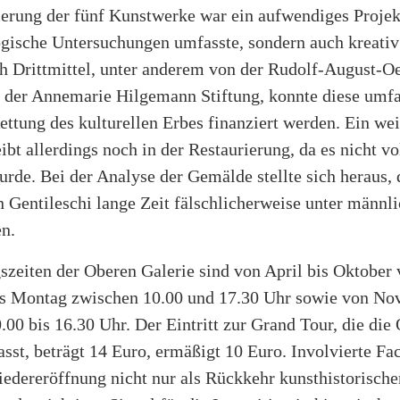
erung der fünf Kunstwerke war ein aufwendiges Projekt
gische Untersuchungen umfasste, sondern auch kreativ 
h Drittmittel, unter anderem von der Rudolf-August-Oe
d der Annemarie Hilgemann Stiftung, konnte diese umf
ettung des kulturellen Erbes finanziert werden. Ein wei
bt allerdings noch in der Restaurierung, da es nicht vo
urde. Bei der Analyse der Gemälde stellte sich heraus, 
n Gentileschi lange Zeit fälschlicherweise unter männ
en.
szeiten der Oberen Galerie sind von April bis Oktober
s Montag zwischen 10.00 und 17.30 Uhr sowie von No
00 bis 16.30 Uhr. Der Eintritt zur Grand Tour, die die
sst, beträgt 14 Euro, ermäßigt 10 Euro. Involvierte Fa
edereröffnung nicht nur als Rückkehr kunsthistorische