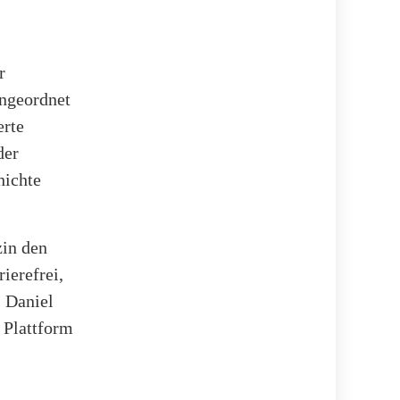
r
ingeordnet
erte
der
hichte
zin den
ierefrei,
 Daniel
 Plattform