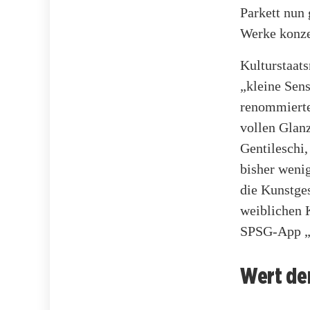
Parkett nun 
Werke konze
Kulturstaat
„kleine Sen
renommierte
vollen Glanz
Gentileschi
bisher wenig
die Kunstges
weiblichen K
SPSG-App „
Wert de