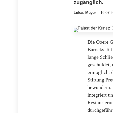
zugänglich.
Lukas Meyer
16.07.2
Die Obere Ga
Barocks, öff
lange Schli
geschuldet,
ermöglicht 
Stiftung Pr
bewundern. 
integriert u
Restaurierun
durchgeführ