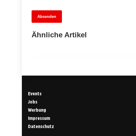
13. Juni 2026
Absenden
MuseumsMeileMitte: Berlins neues
kulturelles Herz schlägt am
Ähnliche Artikel
Hauptbahnhof
BERLIN
Events
Jobs
Werbung
Impressum
Datenschutz