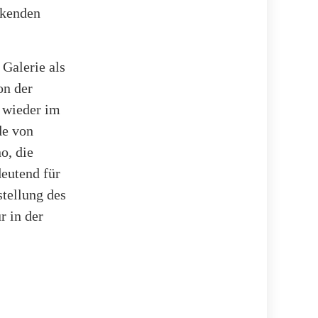
ckenden
Galerie als
on der
n wieder im
de von
o, die
deutend für
stellung des
r in der