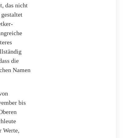
, das nicht
gestaltet
tker-
angreiche
teres
llständig
dass die
lichen Namen
 von
vember bis
 Oberen
chleute
r Werte,