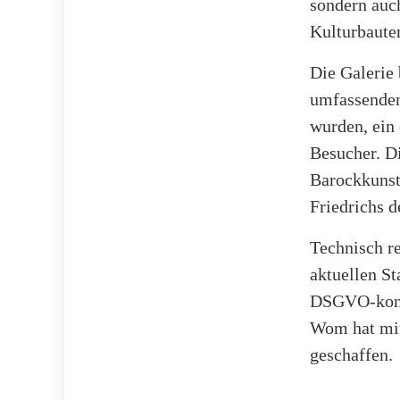
sondern auch
Kulturbaute
Die Galerie 
umfassenden
wurden, ein 
Besucher. Di
Barockkunst
Friedrichs d
Technisch r
aktuellen St
DSGVO-konfo
Wom hat mit
geschaffen.