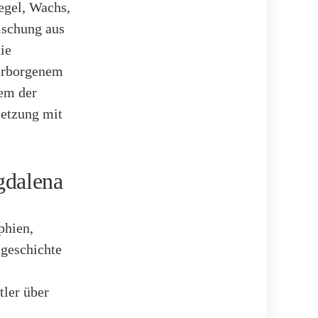
egel, Wachs,
ischung aus
ie
Verborgenem
em der
setzung mit
gdalena
phien,
tgeschichte
tler über