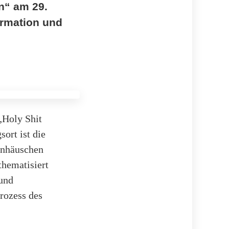
en“ am 29.
ormation und
„Holy Shit
sort ist die
enhäuschen
thematisiert
und
Prozess des