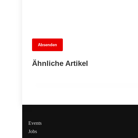
14. Juni 2026
Absenden
Neukölln im Umbruch: Hikels Abschie
und die Suche nach Lösungen in
Ähnliche Artikel
turbulenten Zeiten
NEUKÖLLN
Events
Jobs