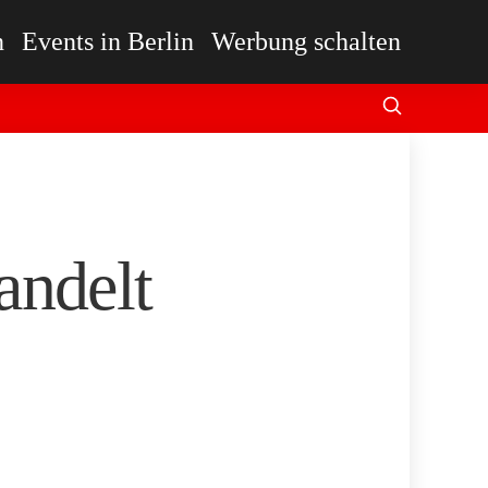
n
Events in Berlin
Werbung schalten
andelt