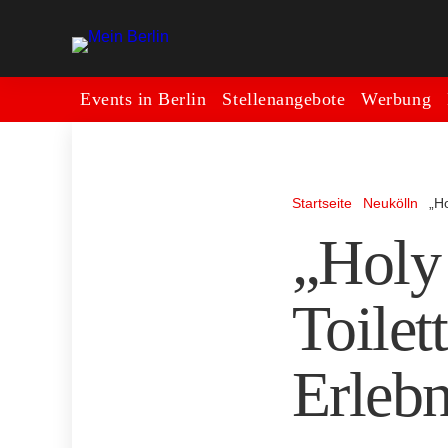
Events in Berlin
Stellenangebote
Werbung
Startseite
Neukölln
„H
„Holy 
Toilet
Erlebn