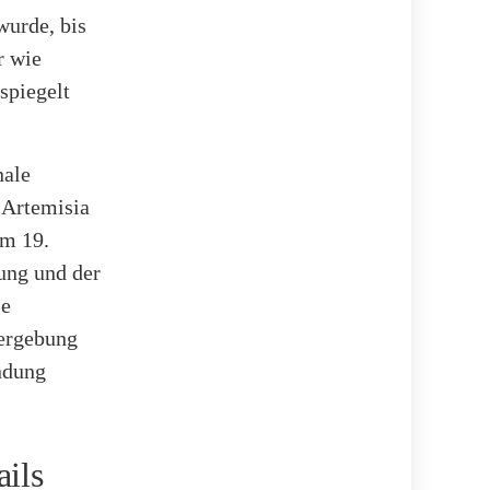
wurde, bis
r wie
spiegelt
nale
 Artemisia
im 19.
lung und der
se
Vergebung
ndung
ails