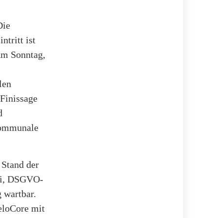
Die
tritt ist
 Am Sonntag,
len
 Finissage
d
Kommunale
 Stand der
rei, DSGVO-
 wartbar.
eloCore mit