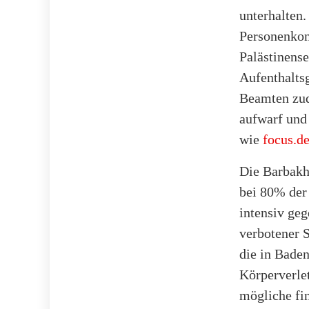
unterhalten.
Personenkont
Palästinens
Aufenthalts
Beamten zud
aufwarf und
wie
focus.d
Die Barbakh
bei 80% der 
intensiv ge
verbotener 
die in Baden
Körperverle
mögliche fin