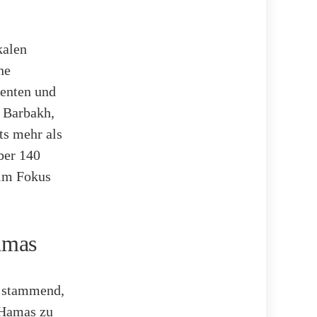
kalen
ne
denten und
 Barbakh,
its mehr als
ber 140
 im Fokus
amas
n stammend,
 Hamas zu