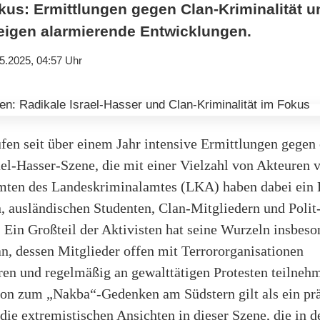
kus: Ermittlungen gegen Clan-Kriminalität u
zeigen alarmierende Entwicklungen.
5.2025, 04:57 Uhr
ufen seit über einem Jahr intensive Ermittlungen gegen
ael-Hasser-Szene, die mit einer Vielzahl von Akteuren
amten des Landeskriminalamtes (LKA) haben dabei ein K
n, ausländischen Studenten, Clan-Mitgliedern und Polit
t. Ein Großteil der Aktivisten hat seine Wurzeln insbes
n, dessen Mitglieder offen mit Terrororganisationen
ren und regelmäßig an gewalttätigen Protesten teilneh
on zum „Nakba“-Gedenken am Südstern gilt als ein pr
 die extremistischen Ansichten in dieser Szene, die in d