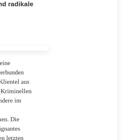
nd radikale
 eine
 verbunden
lientel aus
-Kriminellen
ondere im
men. Die
ägnantes
en letzten