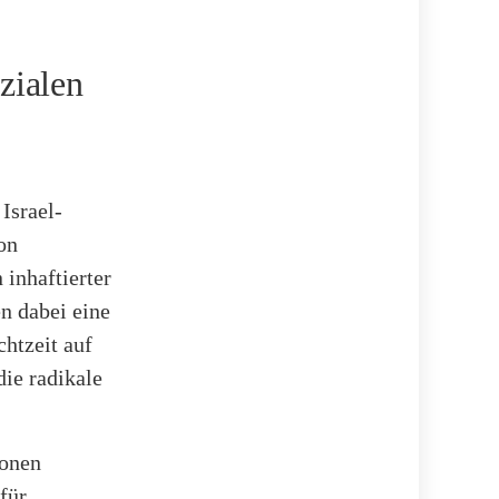
zialen
Israel-
on
 inhaftierter
en dabei eine
chtzeit auf
ie radikale
ionen
für