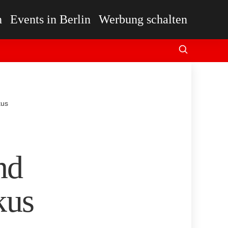
n
Events in Berlin
Werbung schalten
kus
nd
kus