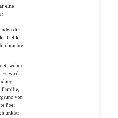
ar eine
er
anden die
des Geldes
en brachte,
net, wobei
. Es wird
endung
 Familie,
ufgrund von
te über
ch unklar