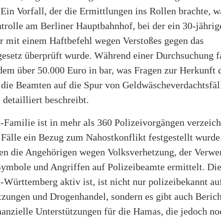
 Ein Vorfall, der die Ermittlungen ins Rollen brachte, w
rolle am Berliner Hauptbahnhof, bei der ein 30-jährig
er mit einem Haftbefehl wegen Verstoßes gegen das
gesetz überprüft wurde. Während einer Durchsuchung f
em über 50.000 Euro in bar, was Fragen zur Herkunft 
 die Beamten auf die Spur von Geldwäscheverdachtsfäll
e
detailliert beschreibt.
-Familie ist in mehr als 360 Polizeivorgängen verzeich
Fälle ein Bezug zum Nahostkonflikt festgestellt wurde
gen die Angehörigen wegen Volksverhetzung, der Verw
Symbole und Angriffen auf Polizeibeamte ermittelt. Die
-Württemberg aktiv ist, ist nicht nur polizeibekannt a
tzungen und Drogenhandel, sondern es gibt auch Berich
anzielle Unterstützungen für die Hamas, die jedoch no