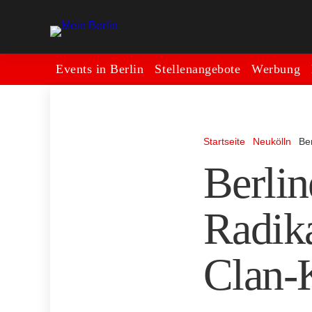
Events in Berlin
Stellenangebote
Werbung
Startseite
Neukölln
Be
Berlin
Radika
Clan-K