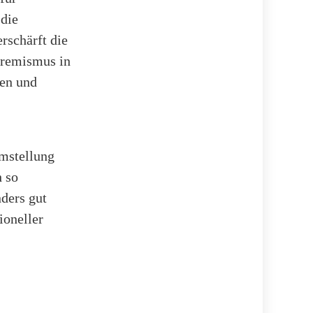
 die
rschärft die
tremismus in
ten und
Umstellung
 so
nders gut
ioneller