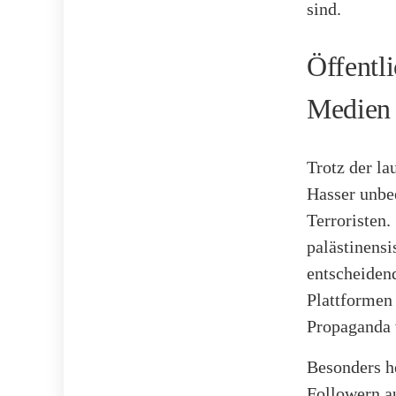
sind.
Öffentl
Medien
Trotz der la
Hasser unbe
Terroristen.
palästinensi
entscheidend
Plattformen
Propaganda 
Besonders h
Followern au