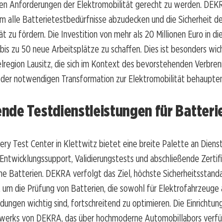
n Anforderungen der Elektromobilität gerecht zu werden. DEKR
m alle Batterietestbedürfnisse abzudecken und die Sicherheit de
t zu fördern. Die Investition von mehr als 20 Millionen Euro in di
 bis zu 50 neue Arbeitsplätze zu schaffen. Dies ist besonders wich
lregion Lausitz, die sich im Kontext des bevorstehenden Verbre
 der notwendigen Transformation zur Elektromobilität behaupte
nde Testdienstleistungen für Batteri
ry Test Center in Klettwitz bietet eine breite Palette an Dienst
ntwicklungssupport, Validierungstests und abschließende Zertif
ne Batterien. DEKRA verfolgt das Ziel, höchste Sicherheitsstand
 um die Prüfung von Batterien, die sowohl für Elektrofahrzeuge a
ngen wichtig sind, fortschreitend zu optimieren. Die Einrichtung 
werks von DEKRA, das über hochmoderne Automobillabors verfü