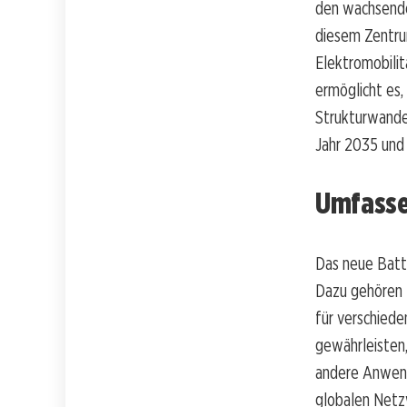
den wachsende
diesem Zentru
Elektromobilitä
ermöglicht es,
Strukturwande
Jahr 2035 und
Umfasse
Das neue Batte
Dazu gehören E
für verschiede
gewährleisten,
andere Anwendu
globalen Netz