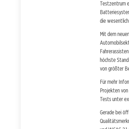
Testzentrum ei
Batteriesystem
die wesentlic
Mit dem neuen
Automobilsekto
Fahrerassisten
höchste Standa
von größter B
Für mehr Info
Projekten von
Tests unter e
Gerade bei öff
Qualitätsmerk