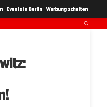
in
Events in Berlin
Werbung schalten
witz:
n!