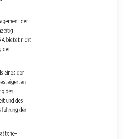
ngagement der
hzeitig
RA bietet nicht
g der
ls eines der
gesteigerten
ung des
eit und des
sführung der
atterie-