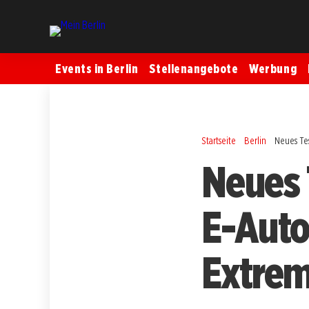
Events in Berlin
Stellenangebote
Werbung
Startseite
Berlin
Neues Te
Neues 
E-Auto
Extrem