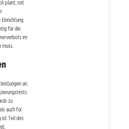
A plant, mit
r
e Einrichtung
tig für die
nnerverbots im
n muss.
en
leistungen an.
izierungstests
ards zu
ls auch für
ist Teil des
gt.