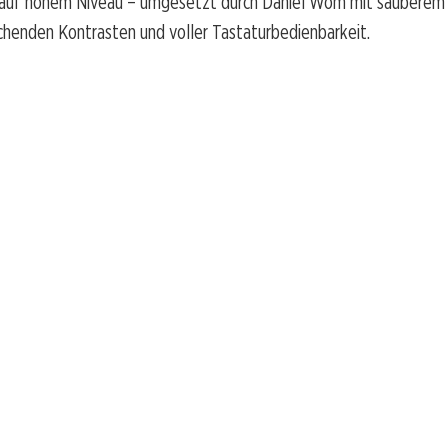
auf hohem Niveau – umgesetzt durch Daniel Wom mit sauberem
chenden Kontrasten und voller Tastaturbedienbarkeit.