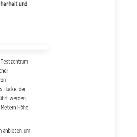
cherheit und
s Testzentrum
cher
von
s Hucke, der
führt werden,
er Metern Höhe
n anbieten, um