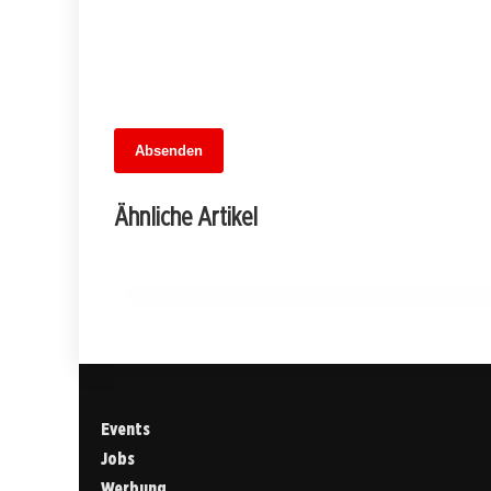
13. Juni 2026
Absenden
MuseumsMeileMitte: Berlins neues
kulturelles Herz schlägt am
Ähnliche Artikel
Hauptbahnhof
BERLIN
Events
Jobs
Werbung