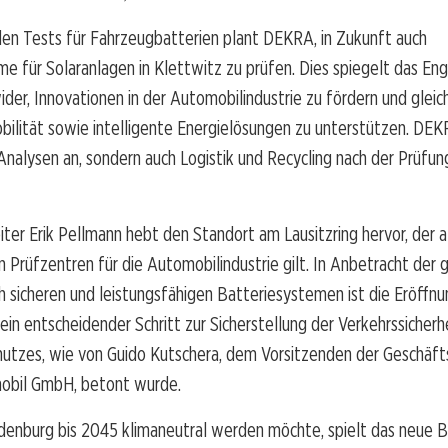
den Tests für Fahrzeugbatterien plant DEKRA, in Zukunft auch
e für Solaranlagen in Klettwitz zu prüfen. Dies spiegelt das E
ider, Innovationen in der Automobilindustrie zu fördern und gleic
bilität sowie intelligente Energielösungen zu unterstützen. DEK
Analysen an, sondern auch Logistik und Recycling nach der Prüfun
iter Erik Pellmann hebt den Standort am Lausitzring hervor, der a
Prüfzentren für die Automobilindustrie gilt. In Anbetracht der 
 sicheren und leistungsfähigen Batteriesystemen ist die Eröffn
in entscheidender Schritt zur Sicherstellung der Verkehrssicherh
hutzes, wie von Guido Kutschera, dem Vorsitzenden der Geschäft
bil GmbH, betont wurde.
enburg bis 2045 klimaneutral werden möchte, spielt das neue B