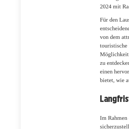
2024 mit Rad
Für den Lau
entscheiden
von dem att
touristisch
Möglichkeite
zu entdecken
einen hervo
bietet, wie 
Langfri
Im Rahmen e
sicherzuste