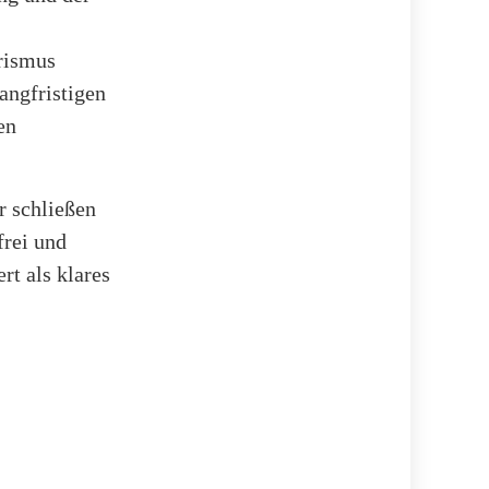
rismus
langfristigen
en
r schließen
frei und
t als klares