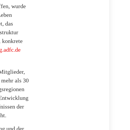
ffen, wurde
Leben
t, das
struktur
 konkrete
g.adfc.de
Mitglieder,
 mehr als 30
gsregionen
 Entwicklung
nissen der
ht.
ng und der