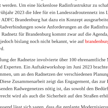
t werden. Um eine lückenlose Radinfrastruktur zu scha
rühjahr 2023 die Idee für ein Landesradroutennetz ins 
r ADFC Brandenburg hat dazu ein Konzept ausgearbeite
 Radverbindungen sowie Anforderungen an die Radinfra
n Radnetz für Brandenburg kommt zwar auf die Agenda,
 jedoch bislang noch nicht bekannt, wie auf
brandenbur
rd.
lung der Radnetze involvierte über 100 ehrenamtliche 
d Experten. Ein Auftaktworkshop im Juni 2023 brachte
mmen, um an den Radnetzen der verschiedenen Planun
. Diese Zusammenarbeit zeigt das Engagement, das zur
senden Radwegenetzes nötig ist, das sowohl den Bedürf
recht wird als auch die Sicherheit auf den Straßen erhö
send lässt sich sagen, dass die geplante Modernisieru