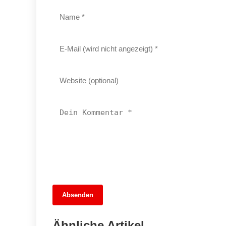
13. Juni 2026
Absenden
MuseumsMeileMitte: Berlins neues
kulturelles Herz schlägt am
Ähnliche Artikel