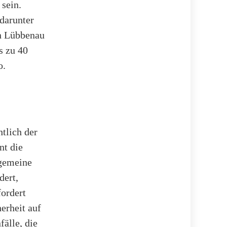
 sein.
darunter
In Lübbenau
s zu 40
o.
htlich der
nt die
gemeine
ert,
ordert
erheit auf
älle, die