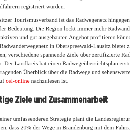
fahrern registriert wurden.
sitzer Tourismusverband ist das Radwegenetz hingegen
der Bedeutung. Die Region lockt immer mehr Radwande
raktiven und gut ausgebauten Angebot profitieren könn
e Radwanderwegenetz in Oberspreewald-Lausitz bietet z
n, verschiedene spannende Ziele über zertifizierte Ra
. Der Landkreis hat einen Radwegeübersichtsplan erstel
rragenden Überblick über die Radwege und sehenswert
auf
osl-online
nachzulesen ist.
stige Ziele und Zusammenarbeit
iner umfassenderen Strategie plant die Landesregierun
llen, dass 20% der Wege in Brandenburg mit dem Fahrr