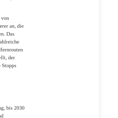
 von
rer an, die
en. Das
ahlreiche
dfernrouten
lt, der
e Stopps
g, bis 2030
ad