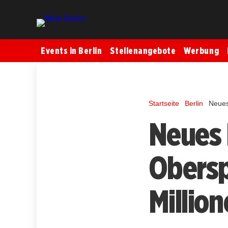
Events in Berlin
Stellenangebote
Werbung
Startseite
Berlin
Neues
Neues 
Obersp
Million