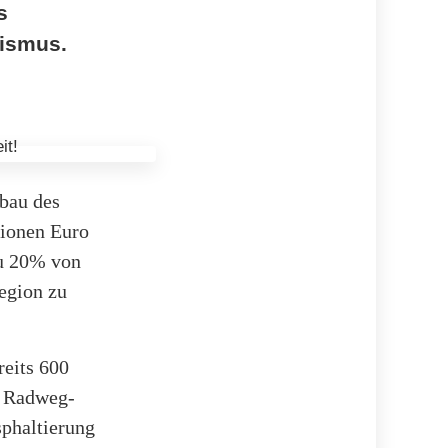
s
rismus.
bau des
lionen Euro
u 20% von
egion zu
eits 600
e Radweg-
sphaltierung