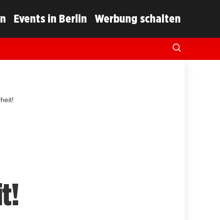
in
Events in Berlin
Werbung schalten
heit!
t!