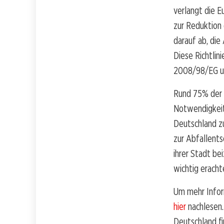
verlangt die E
zur Reduktion
darauf ab, di
Diese Richtlin
2008/98/EG un
Rund 75% der 
Notwendigkeit
Deutschland zu
zur Abfallents
ihrer Stadt b
wichtig eracht
Um mehr Infor
hier
nachlesen.
Deutschland fi