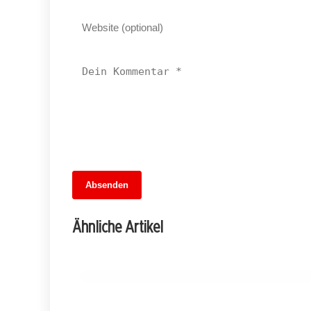
13. Juni 2026
Absenden
Fußballfieber im Dreiländer-Showdown:
Wer gewinnt das Wettspiel der
Ähnliche Artikel
Übertragungen?
MITTE