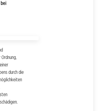
 bei
nd
r Ordnung,
einer
bens durch die
öglichkeiten
,
gsten
schädigen.