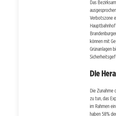
Das Bezirksamt
ausgesprochen,
Verbotszone e
Hauptbahnhof 
Brandenburger 
können mit Ge
Grünanlagen bi
Sicherheitsgef
Die Hera
Die Zunahme d
zu tun, das E
im Rahmen ein
haben 58% der