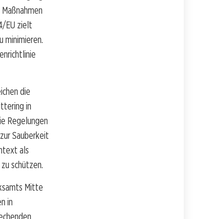
ive Maßnahmen
4/EU zielt
u minimieren.
nrichtlinie
ichen die
tering in
 die Regelungen
 zur Sauberkeit
ntext als
 zu schützen.
rksamts Mitte
n in
rechenden