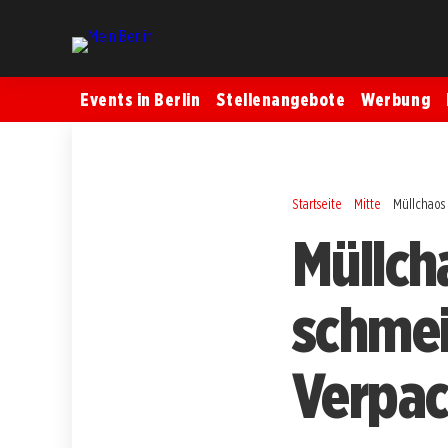
Events in Berlin
Stellenangebote
Werbung
Startseite
Mitte
Müllchaos
Müllcha
schmei
Verpa