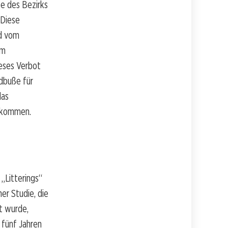
te des Bezirks
 Diese
nd vom
em
ieses Verbot
dbuße für
das
tekommen.
„Litterings“
er Studie, die
t wurde,
 fünf Jahren