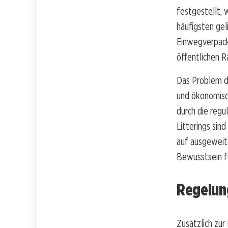
festgestellt, 
häufigsten gel
Einwegverpack
öffentlichen 
Das Problem de
und ökonomisc
durch die reg
Litterings si
auf ausgeweit
Bewusstsein fü
Regelun
Zusätzlich zu