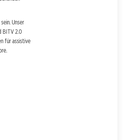
sein. Unser
d BITV 2.0
 für assistive
ore.