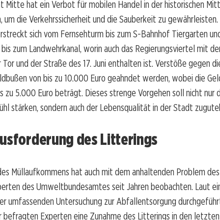
 Mitte hat ein Verbot für mobilen Handel in der historischen Mit
 um die Verkehrssicherheit und die Sauberkeit zu gewährleisten.
rstreckt sich vom Fernsehturm bis zum S-Bahnhof Tiergarten u
bis zum Landwehrkanal, worin auch das Regierungsviertel mit d
Tor und der Straße des 17. Juni enthalten ist. Verstöße gegen d
ldbußen von bis zu 10.000 Euro geahndet werden, wobei die Gel
s zu 5.000 Euro beträgt. Dieses strenge Vorgehen soll nicht nur 
ühl stärken, sondern auch der Lebensqualität in der Stadt zugu
usforderung des Litterings
es Müllaufkommens hat auch mit dem anhaltenden Problem des 
xperten des Umweltbundesamtes seit Jahren beobachten. Laut ein
er umfassenden Untersuchung zur Abfallentsorgung durchgeführ
 befragten Experten eine Zunahme des Litterings in den letzten