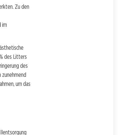
erkten. Zu den
d im
ästhetische
% des Litters
ringerung des
en zunehmend
nahmen, um das
allentsorgung