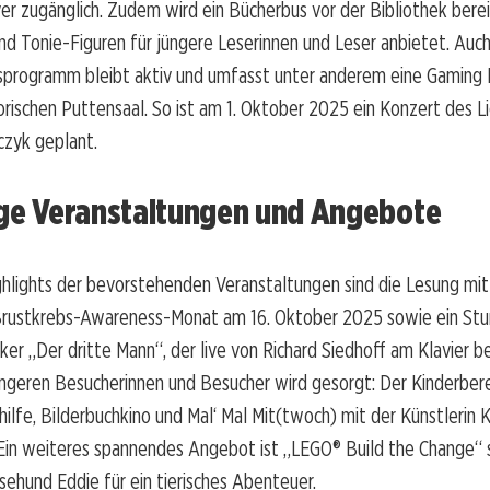
er zugänglich. Zudem wird ein Bücherbus vor der Bibliothek bere
nd Tonie-Figuren für jüngere Leserinnen und Leser anbietet. Auc
sprogramm bleibt aktiv und umfasst unter anderem eine Gaming
orischen Puttensaal. So ist am 1. Oktober 2025 ein Konzert des 
zyk geplant.
ige Veranstaltungen und Angebote
hlights der bevorstehenden Veranstaltungen sind die Lesung mi
rustkrebs-Awareness-Monat am 16. Oktober 2025 sowie ein S
ker „Der dritte Mann“, der live von Richard Siedhoff am Klavier be
üngeren Besucherinnen und Besucher wird gesorgt: Der Kinderbere
lfe, Bilderbuchkino und Mal‘ Mal Mit(twoch) mit der Künstlerin K
Ein weiteres spannendes Angebot ist „LEGO® Build the Change“ 
sehund Eddie für ein tierisches Abenteuer.