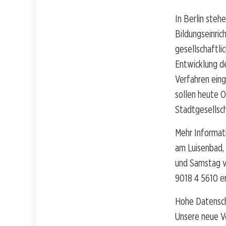
In Berlin steh
Bildungseinri
gesellschaftl
Entwicklung de
Verfahren eing
sollen heute 
Stadtgesellsc
Mehr Informati
am Luisenbad, 
und Samstag vo
9018 4 5610 er
Hohe Datenschu
Unsere neue V