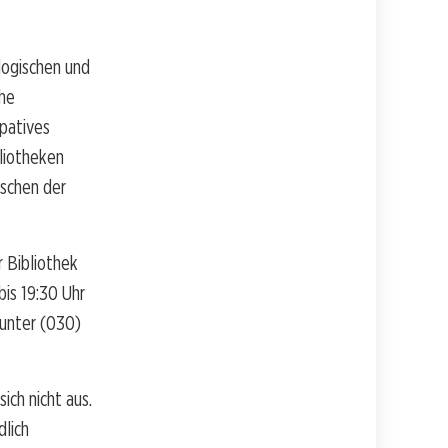
logischen und
che
ipatives
bliotheken
nschen der
r Bibliothek
bis 19:30 Uhr
 unter (030)
ich nicht aus.
dlich