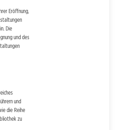
rer Eröffnung,
nstaltungen
in. Die
gegnung und des
staltungen
reiches
ührern und
ie die Reihe
ibliothek zu