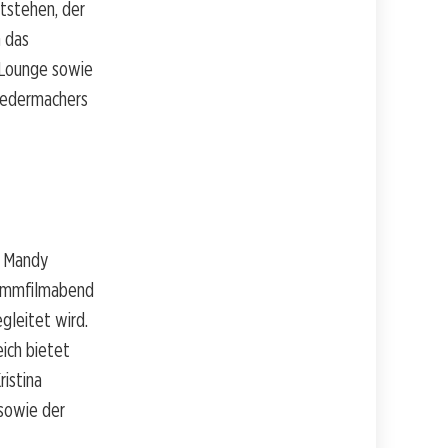
itstehen, der
h das
 Lounge sowie
Liedermachers
t Mandy
tummfilmabend
gleitet wird.
ich bietet
ristina
sowie der