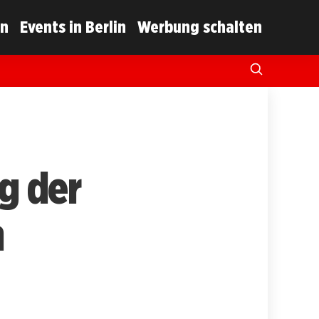
in
Events in Berlin
Werbung schalten
g der
n