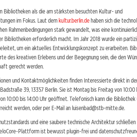
en Bibliotheken als die am stärksten besuchten Kultur- und
chtungen im Fokus. Laut dem
kultur.berlin.de
haben sich die techno
ichen Rahmenbedingungen stark gewandelt, was eine kontinuierli
r Bibliotheken erforderlich macht. Im Jahr 2018 wurde ein partiz
eleitet, um ein aktuelles Entwicklungskonzept zu erarbeiten. Bi
Orte des kreativen Erlebens und der Begegnung sein, die den Wü
haft gerecht werden.
onen und Kontaktmöglichkeiten finden Interessierte direkt in de
Badstraße 39, 13357 Berlin. Sie ist Montag bis Freitag von 10:00 
n 10:00 bis 14:00 Uhr geöffnet. Telefonisch kann die Bibliothek
reicht werden, oder per E-Mail an luisenbad@stb-mitte.de.
tzstandards und eine saubere technische Architektur schließen s
eloCore-Plattform ist bewusst plugin-frei und datenschutzfreun