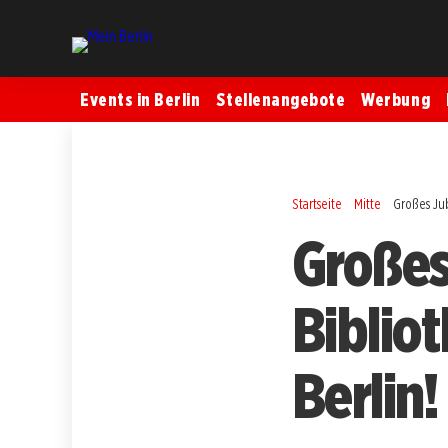
Events in Berlin
Stellenangebote
Werbung
Startseite
Mitte
Großes Ju
Großes
Biblio
Berlin!