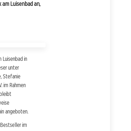
k am Luisenbad an,
 Luisenbad in
eser unter
, Stefanie
.V. im Rahmen
bleibt
weise
hin angeboten.
Bestseller im