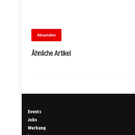
13. Juni 2026
Absenden
Fußballfieber im Dreiländer-Showdown:
Wer gewinnt das Wettspiel der
Ähnliche Artikel
Übertragungen?
MITTE
Events
Jobs
Werbung