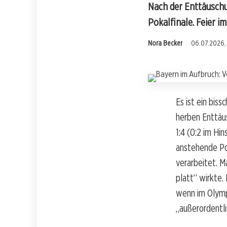
Nach der Enttäuschu
Pokalfinale. Feier 
Nora Becker
06.07.2026, 
Es ist ein bis
herben Enttäu
1:4 (0:2 im Hi
anstehende Pok
verarbeitet. M
platt“ wirkte.
wenn im Olympi
„außerordentli