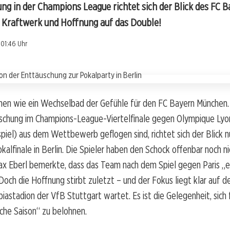
ng in der Champions League richtet sich der Blick des FC B
im Kraftwerk und Hoffnung auf das Double!
01:46 Uhr
schen wie ein Wechselbad der Gefühle für den FC Bayern München.
schung im Champions-League-Viertelfinale gegen Olympique Lyon
nspiel) aus dem Wettbewerb geflogen sind, richtet sich der Blick 
alfinale in Berlin. Die Spieler haben den Schock offenbar noch n
ax Eberl bemerkte, dass das Team nach dem Spiel gegen Paris „e
 Doch die Hoffnung stirbt zuletzt – und der Fokus liegt klar auf d
astadion der VfB Stuttgart wartet. Es ist die Gelegenheit, sich 
che Saison“ zu belohnen.