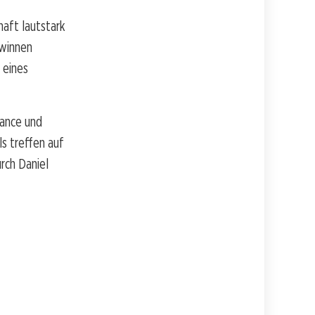
haft lautstark
ewinnen
 eines
mance und
s treffen auf
rch Daniel