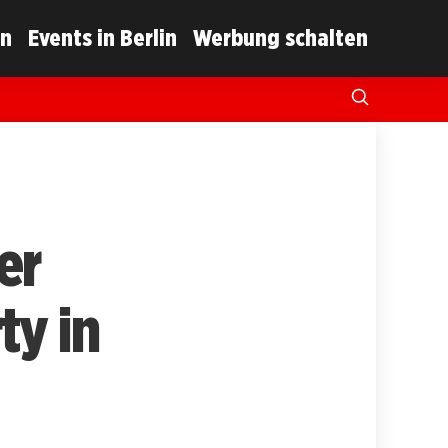
in
Events in Berlin
Werbung schalten
er
ty in