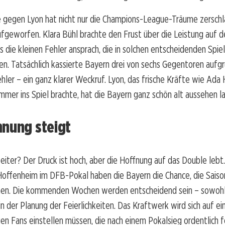
e gegen Lyon hat nicht nur die Champions-League-Träume zerschl
fgeworfen. Klara Bühl brachte den Frust über die Leistung auf d
 die kleinen Fehler ansprach, die in solchen entscheidenden Spie
n. Tatsächlich kassierte Bayern drei von sechs Gegentoren aufg
Fehler – ein ganz klarer Weckruf. Lyon, das frische Kräfte wie Ad
mer ins Spiel brachte, hat die Bayern ganz schön alt aussehen la
nnung steigt
iter? Der Druck ist hoch, aber die Hoffnung auf das Double leb
Hoffenheim im DFB-Pokal haben die Bayern die Chance, die Saiso
chen. Die kommenden Wochen werden entscheidend sein – sowoh
 in der Planung der Feierlichkeiten. Das Kraftwerk wird sich auf e
en Fans einstellen müssen, die nach einem Pokalsieg ordentlich f