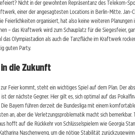
efeiert? Nicht in der gewohnten Repräsentanz des Telekom-Spo
ftwerk, einer der angesagtesten Locations in Berlin-Mitte. Jan-Ch
ie Feierlichkeiten organisiert, hat also keine weiteren Planunge
n – das Kraftwerk wird zum Schauplatz für die Siegesfeier, gan
 das Olympiastadion als auch die Tanzfläche im Kraftwerk rocken
tig guten Party.
 in die Zukunft
zur Feier kommt, steht ein wichtiges Spiel auf dem Plan. Der a
ist der nächste Gegner. Hier gilt es, sich optimal auf das Pokalfin
 Die Bayern führen derzeit die Bundesliga mit einem komfortabl
ten an, aber die Verletzungsproblematik macht sich bemerkbar. T
us hofft auf die Rückkehr von Schlüsselspielern wie Georgia Sta
Katharina Naschenweng, um die nötige Stabilität zurückzugewinn