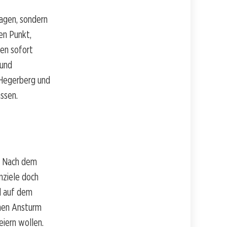
agen, sondern
en Punkt,
len sofort
rund
a Hegerberg und
ssen.
t. Nach dem
nziele doch
l auf dem
inen Ansturm
eiern wollen.