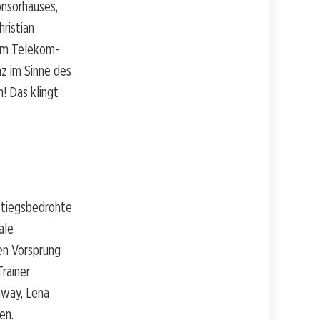
nsorhauses,
ristian
n im Telekom-
z im Sinne des
! Das klingt
bstiegsbedrohte
ale
en Vorsprung
rainer
nway, Lena
en.