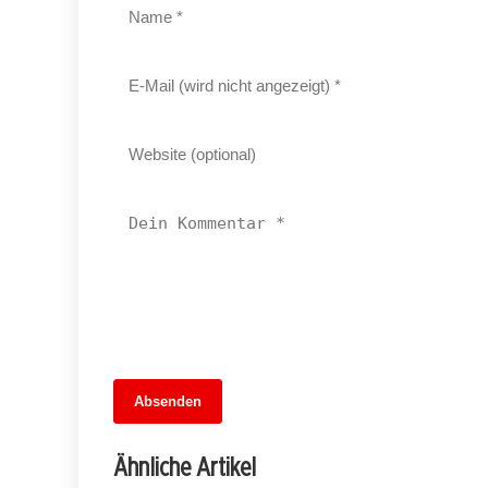
05. Juli 2026
Absenden
AfD zieht in die Nachbarschaft des
KitKatClubs: Ein Umzug mit Spannungen
Ähnliche Artikel