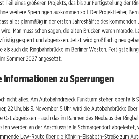
ist Teil eines größeren Projekts, das bis zur Fertigstellung der R
hne weitere Sperrungen auskommen soll. Der Projektleiter, Bern
dass alles planmäßig in der ersten Jahreshälfte des kommenden 
 wird. Man muss schon sagen, die alten Brücken waren marode. L
zfristig gesperrt und abgerissen. Jetzt wird großflächig neu geba
als auch die Ringbahnbrücke im Berliner Westen. Fertigstellung
 im Sommer 2027 angesetzt.
e Informationen zu Sperrungen
och nicht alles. Am Autobahndreieck Funkturm stehen ebenfalls 
r, 22 Uhr, bis 3. November, 5 Uhr, wird die Autobahnbrücke über 
e Ost abgerissen – auch das im Rahmen des Neubaus der Ringba
Osten werden an der Anschlussstelle Schmargendorf abgeleitet, 
mmende Lkw-Route über die Königin-Elisabeth-Straße zum Aut