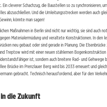
. Ein cleverer Schachzug, die Baustellen so zu synchronisieren, u
les abzuschließen. Und die Umleitungsstrecken werden auch glei
 Gewinn, könnte man sagen!
ichen Maßnahmen in Berlin sind nicht nur wichtig, sie sind auch n
gegen Materialermüdung und veraltete Konstruktionen. In den l
rücken neu gebaut oder sind gerade in Planung. Die Elsenbrücke
 und Treptow wird mit einer neuen stählernen Bogenkonstruktion
widerstandsfähiger ist, sondern auch breitere Rad- und Gehwege b
lee Brücke im Prenzlauer Berg wird bis 2033 erneuert und gleich
ermann gebracht. Technisch herausfordernd, aber für den Verkeh
 in die Zukunft