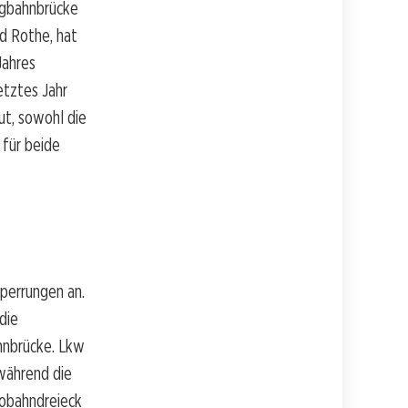
ingbahnbrücke
d Rothe, hat
Jahres
etztes Jahr
ut, sowohl die
 für beide
Sperrungen an.
die
hnbrücke. Lkw
während die
obahndreieck