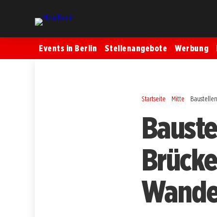
Events in Berlin
Stellenangebote
Werbung
Startseite
Mitte
Baustelle
Bauste
Brücke
Wande