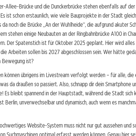
r-Allee-Brücke und die Dunckerbrücke stehen ebenfalls auf der 
Es ist schon erstaunlich, wie viele Bauprojekte in der Stadt gleich
s da noch die Brücke „An der Wuhlheide“, die aufgrund akuter S
em stehen einige Neubauten an der Ringbahnbrücke A100 in Char
rn. Der Spatenstich ist für Oktober 2025 geplant. Hier wird alle
 die Arbeiten sollen bis 2027 abgeschlossen sein. Wer hätte geda
 in Bewegung ist?
n können übrigens im Livestream verfolgt werden – für alle, die 
, was da draußen so passiert. Also, schnapp dir dein Smartphone 
te! Es bleibt spannend in der Hauptstadt, während die Stadt sich k
ist Berlin, unverwechselbar und dynamisch, auch wenn es manchm
hochwertiges Website-System muss nicht nur gut aussehen und sch
von Suchmaschinen optimal erfasst werden können. Genau hier se