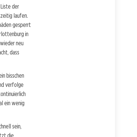
Liste der
zeitig laufen.
chäden gesperrt
lottenburg in
s wieder neu
cht, dass
ein bisschen
und verfolge
ontinuierlich
al ein wenig
nell sein,
tzt die