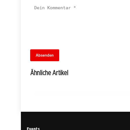
Absenden
06. Juli 2026
Der Pflegeskandal: Wenn Betrüger das
Ähnliche Artikel
System aushebeln
MITTE
Events