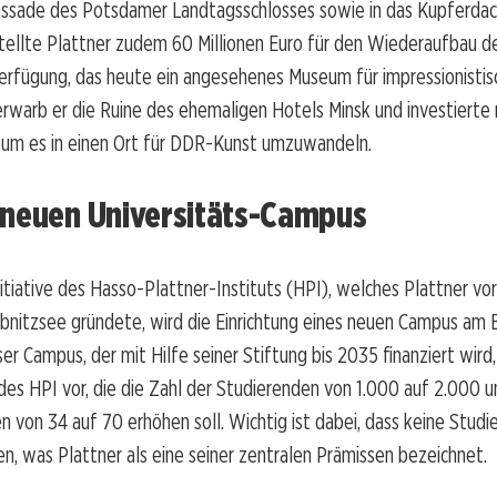
assade des Potsdamer Landtagsschlosses sowie in das Kupferdach
tellte Plattner zudem 60 Millionen Euro für den Wiederaufbau de
Verfügung, das heute ein angesehenes Museum für impressionistisc
rwarb er die Ruine des ehemaligen Hotels Minsk und investierte
, um es in einen Ort für DDR-Kunst umzuwandeln.
 neuen Universitäts-Campus
itiative des Hasso-Plattner-Instituts (HPI), welches Plattner vo
ebnitzsee gründete, wird die Einrichtung eines neuen Campus am
er Campus, der mit Hilfe seiner Stiftung bis 2035 finanziert wird,
es HPI vor, die die Zahl der Studierenden von 1.000 auf 2.000 u
n von 34 auf 70 erhöhen soll. Wichtig ist dabei, dass keine Stud
, was Plattner als eine seiner zentralen Prämissen bezeichnet.