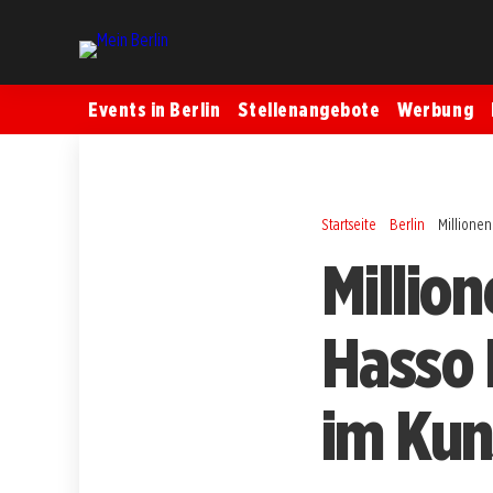
Events in Berlin
Stellenangebote
Werbung
Startseite
Berlin
Millionen
Millio
Hasso 
im Kun