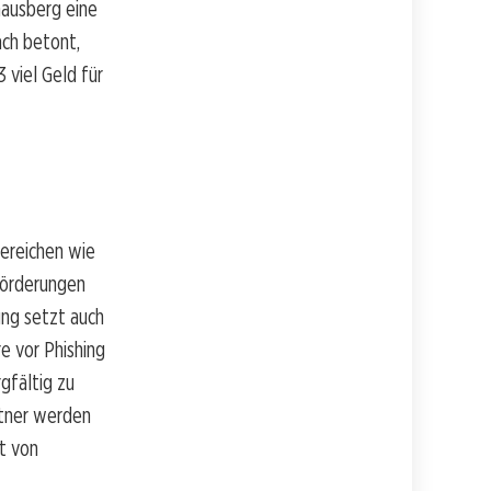
hausberg eine
ach betont,
 viel Geld für
Bereichen wie
Förderungen
ung setzt auch
re vor Phishing
gfältig zu
ttner werden
it von