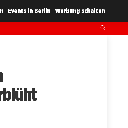
in
Events in Berlin
Werbung schalten
n
rblüht