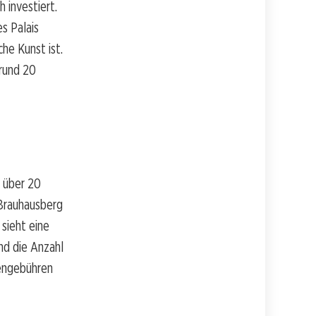
 investiert.
s Palais
he Kunst ist.
 rund 20
r über 20
 Brauhausberg
 sieht eine
nd die Anzahl
iengebühren