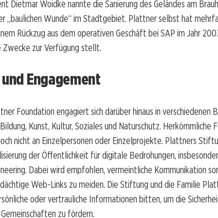
dent Dietmar Woidke nannte die Sanierung des Geländes am Brau
er „baulichen Wunde“ im Stadtgebiet. Plattner selbst hat mehrf
einem Rückzug aus dem operativen Geschäft bei SAP im Jahr 2003
 Zwecke zur Verfügung stellt.
g und Engagement
tner Foundation engagiert sich darüber hinaus in verschiedenen 
Bildung, Kunst, Kultur, Soziales und Naturschutz. Herkömmliche 
edoch nicht an Einzelpersonen oder Einzelprojekte. Plattners Stift
ilisierung der Öffentlichkeit für digitale Bedrohungen, insbesonde
ineering. Dabei wird empfohlen, vermeintliche Kommunikation sor
dächtige Web-Links zu meiden. Die Stiftung und die Familie Pla
sönliche oder vertrauliche Informationen bitten, um die Sicherhe
 Gemeinschaften zu fördern.