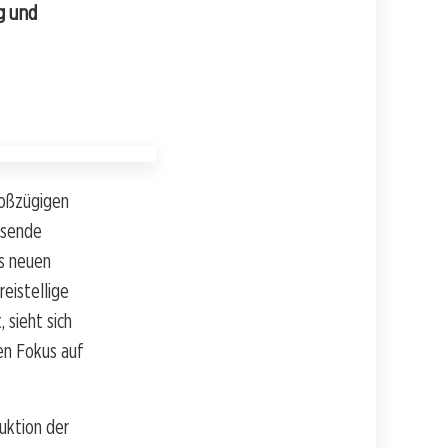
g und
roßzügigen
ssende
s neuen
eistellige
 sieht sich
en Fokus auf
uktion der