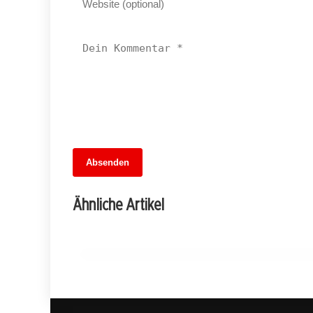
13. Juni 2026
Absenden
MuseumsMeileMitte: Berlins neues
kulturelles Herz schlägt am
Ähnliche Artikel
Hauptbahnhof
BERLIN