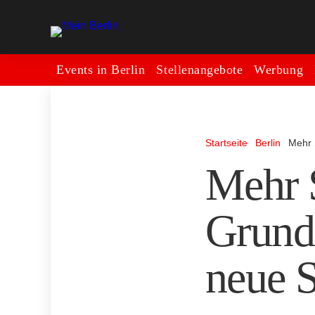
Events in Berlin
Stellenangebote
Werbung
Startseite
Berlin
Mehr 
Mehr S
Grundr
neue S