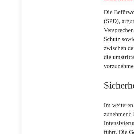
Die Befürwor
(SPD), argu
Versprechen
Schutz sowi
zwischen de
die umstrit
vorzunehme
Sicherh
Im weiteren
zunehmend kr
Intensivier
führt. Die G