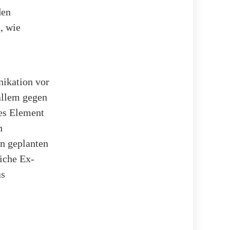
den
, wie
ikation vor
allem gegen
ses Element
n
n geplanten
iche Ex-
as