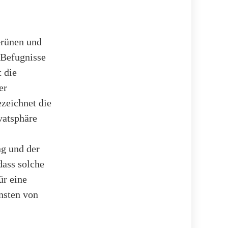
Grünen und
 Befugnisse
t die
er
ezeichnet die
vatsphäre
g und der
ass solche
ür eine
nsten von