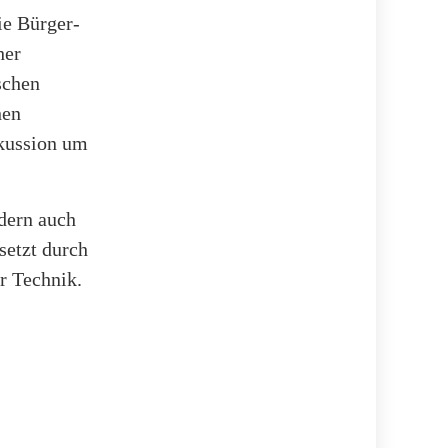
ie Bürger-
her
schen
hen
skussion um
ndern auch
setzt durch
r Technik.