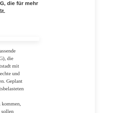
G, die für mehr
ßt.
fassende
G), die
tstadt mit
Rechte und
en. Geplant
sbelasteten
tz kommen,
 sollen