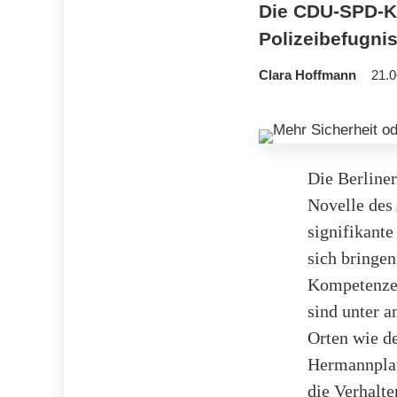
Die CDU-SPD-Koa
Polizeibefugni
Clara Hoffmann
21.0
Die Berline
Novelle des
signifikante
sich bringen
Kompetenzen
sind unter 
Orten wie d
Hermannplat
die Verhalte