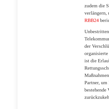
zudem die S
verlängern, 
RBB24
beric
Unbestritten
Telekommuni
der Verschl
organisierte
ist die Erla
Rettungssch
Maßnahmen g
Partner, um 
bestehende 
zurückzukehr