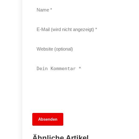
13. Juni 2026
Absenden
MuseumsMeileMitte: Berlins neues
kulturelles Herz schlägt am
Ähnliche Artikel