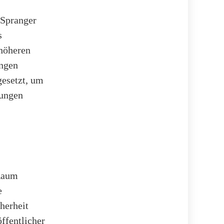
 Spranger
s
 höheren
ungen
gesetzt, um
sungen
 Raum
e
herheit
ffentlicher