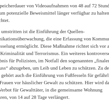
peicherdauer von Videoaufnahmen von 48 auf 72 Stun
um potenzielle Beweismittel länger verfügbar zu halten
htet.
 umstritten ist die Einführung der Quellen-
kationsüberwachung, die eine Erfassung von Kommun
üsselung ermöglicht. Diese Maßnahme richtet sich vor 
 Kriminalität und Terrorismus. Ein weiteres kontrover
ubnis für Polizisten, im Notfall den sogenannten „finale
uss“ abzugeben, um Leib und Leben zu schützen. Zu de
ehört auch die Einführung von Fußfesseln für gefährl
Frauen vor häuslicher Gewalt zu schützen. Hier wird d
Verbot für Gewalttäter, in die gemeinsame Wohnung
en, von 14 auf 28 Tage verlängert.