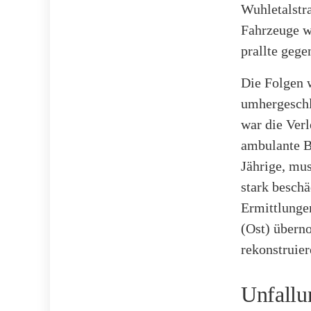
Wuhletalstr
Fahrzeuge w
prallte gege
Die Folgen 
umhergeschl
war die Verl
ambulante Be
Jährige, mu
stark beschä
Ermittlunge
(Ost) übern
rekonstruier
Unfallu