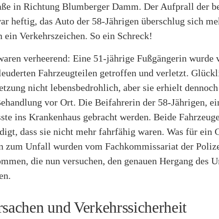
aße in Richtung Blumberger Damm. Der Aufprall der b
ar heftig, das Auto der 58-Jährigen überschlug sich m
n ein Verkehrszeichen. So ein Schreck!
waren verheerend: Eine 51-jährige Fußgängerin wurde 
euderten Fahrzeugteilen getroffen und verletzt. Glück
etzung nicht lebensbedrohlich, aber sie erhielt dennoch
handlung vor Ort. Die Beifahrerin der 58-Jährigen, ei
sste ins Krankenhaus gebracht werden. Beide Fahrzeug
digt, dass sie nicht mehr fahrfähig waren. Was für ein
n zum Unfall wurden vom Fachkommissariat der Polize
ommen, die nun versuchen, den genauen Hergang des Un
en.
rsachen und Verkehrssicherheit