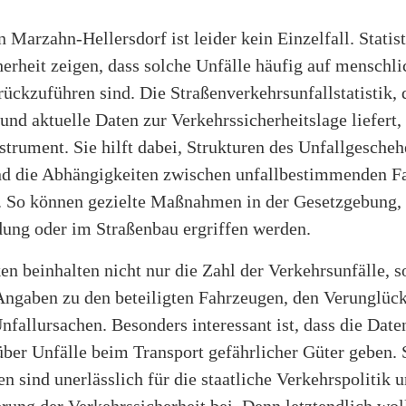
n Marzahn-Hellersdorf ist leider kein Einzelfall. Statis
erheit zeigen, dass solche Unfälle häufig auf menschli
ückzuführen sind. Die Straßenverkehrsunfallstatistik, 
nd aktuelle Daten zur Verkehrssicherheitslage liefert, 
strument. Sie hilft dabei, Strukturen des Unfallgescheh
nd die Abhängigkeiten zwischen unfallbestimmenden F
. So können gezielte Maßnahmen in der Gesetzgebung,
dung oder im Straßenbau ergriffen werden.
ken beinhalten nicht nur die Zahl der Verkehrsunfälle, 
 Angaben zu den beteiligten Fahrzeugen, den Verunglüc
nfallursachen. Besonders interessant ist, dass die Date
über Unfälle beim Transport gefährlicher Güter geben. 
n sind unerlässlich für die staatliche Verkehrspolitik 
rung der Verkehrssicherheit bei. Denn letztendlich woll