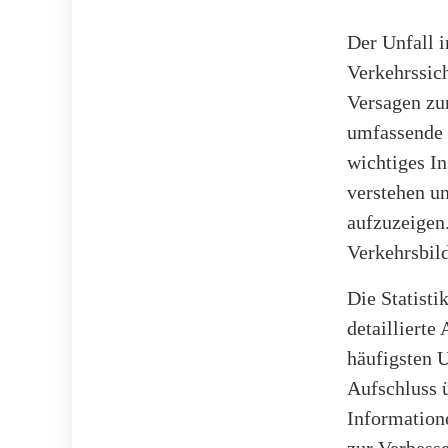
Der Unfall i
Verkehrssich
Versagen zur
umfassende u
wichtiges In
verstehen u
aufzuzeigen
Verkehrsbil
Die Statisti
detaillierte
häufigsten U
Aufschluss 
Informatione
zur Verbesse