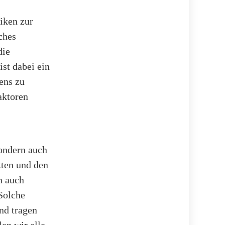
tiken zur
ches
die
ist dabei ein
ens zu
aktoren
sondern auch
kten und den
n auch
Solche
und tragen
en wir alle