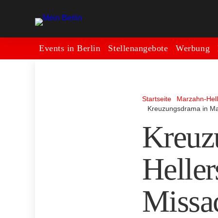
Events in Berlin
Stellenangebote
Werbung
Startseite
Marzahn-Hell
Kreuzungsdrama in Mar
Kreuz
Heller
Missac