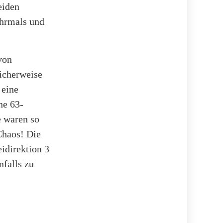
eiden
ehrmals und
von
licherweise
 eine
ne 63-
e waren so
 Chaos! Die
idirektion 3
falls zu