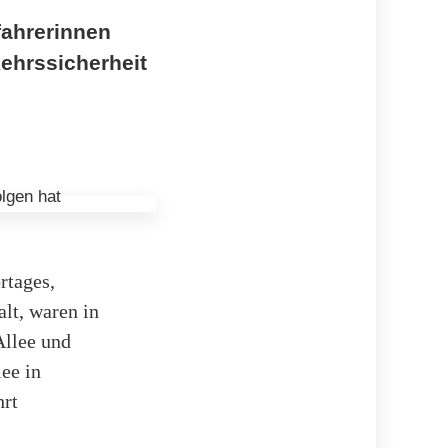
fahrerinnen
rkehrssicherheit
rtages,
alt, waren in
Allee und
ee in
hrt