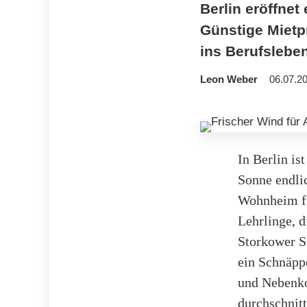
Berlin eröffne
Günstige Mietp
ins Berufsleben
Leon Weber
06.07.20
In Berlin is
Sonne endli
Wohnheim fü
Lehrlinge, 
Storkower St
ein Schnäpp
und Nebenkos
durchschnitt