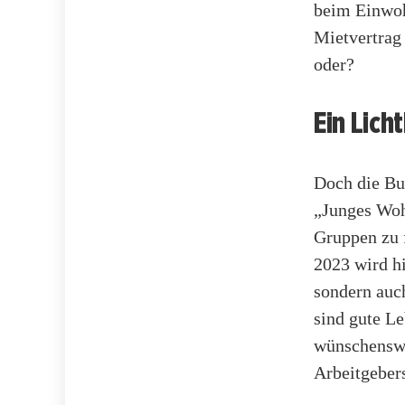
beim Einwoh
Mietvertrag
oder?
Ein Lich
Doch die Bu
„Junges Woh
Gruppen zu 
2023 wird h
sondern auc
sind gute L
wünschenswe
Arbeitgebers