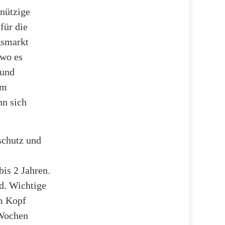
nützige
für die
gsmarkt
 wo es
 und
um
nn sich
schutz und
bis 2 Jahren.
d. Wichtige
m Kopf
 Wochen