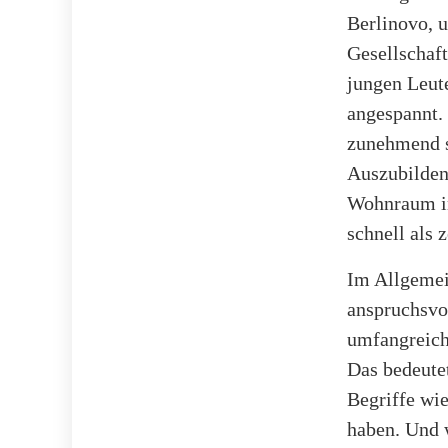
Berlinovo, 
Gesellschaf
jungen Leute
angespannt. 
zunehmend s
Auszubilden
Wohnraum in
schnell als 
Im Allgemei
anspruchsvo
umfangreiche
Das bedeute
Begriffe wi
haben. Und w