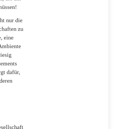
müssen!
t nur die
chaften zu
, eine
 Ambiente
iesig
tements
gt dafür,
nderen
sellschaft