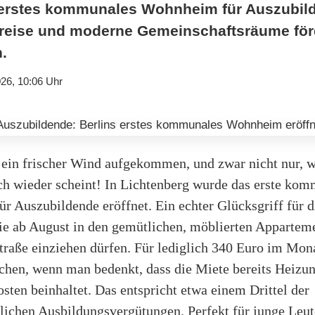
t erstes kommunales Wohnheim für Auszubil
reise und moderne Gemeinschaftsräume förd
.
26, 10:06 Uhr
t ein frischer Wind aufgekommen, und zwar nicht nur, w
ch wieder scheint! In Lichtenberg wurde das erste ko
r Auszubildende eröffnet. Ein echter Glücksgriff für d
die ab August in den gemütlichen, möblierten Apparteme
raße einziehen dürfen. Für lediglich 340 Euro im Mona
chen, wenn man bedenkt, dass die Miete bereits Heizu
ten beinhaltet. Das entspricht etwa einem Drittel der
lichen Ausbildungsvergütungen. Perfekt für junge Leut