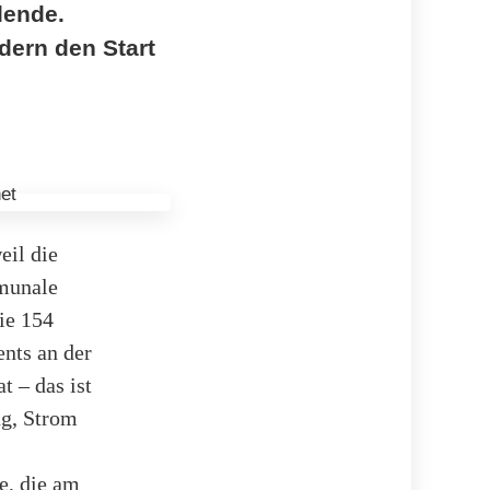
dende.
ern den Start
eil die
mmunale
ie 154
nts an der
t – das ist
ng, Strom
e, die am