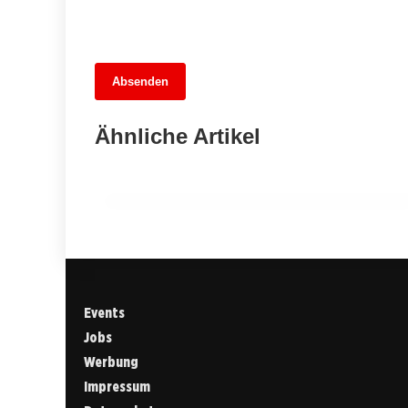
Absenden
05. Juli 2026
Der Schlüssel zur Zukunft: Tjark Ernst
Ähnliche Artikel
und die Hertha BSC-Wette
LICHTENBERG
Events
Jobs
Werbung
Impressum