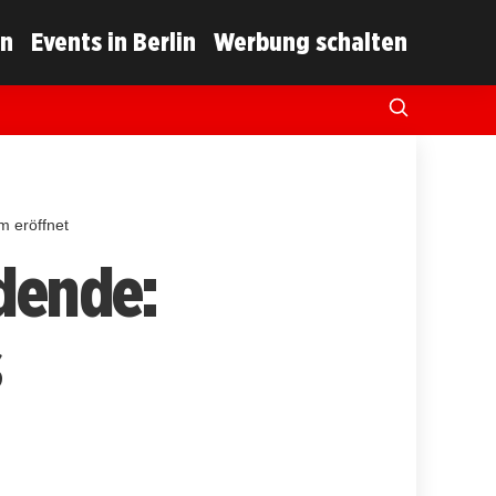
in
Events in Berlin
Werbung schalten
m eröffnet
ldende:
s