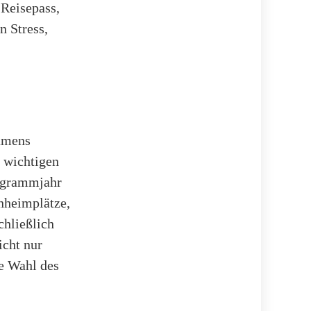
Reisepass,
n Stress,
amens
 wichtigen
rogrammjahr
nheimplätze,
chließlich
icht nur
e Wahl des