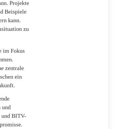
nn. Projekte
d Beispiele
ern kann.
situation zu
je im Fokus
ehmen.
e zentrale
schen ein
ukunft.
ende
n und
- und BITV-
promisse.