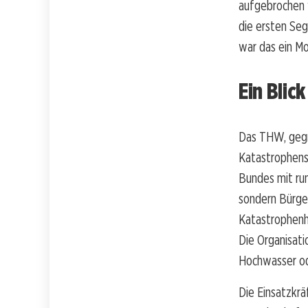
aufgebrochen w
die ersten Seg
war das ein Mo
Ein Blic
Das THW, gegr
Katastrophensc
Bundes mit run
sondern Bürger,
Katastrophenhi
Die Organisati
Hochwasser od
Die Einsatzkrä