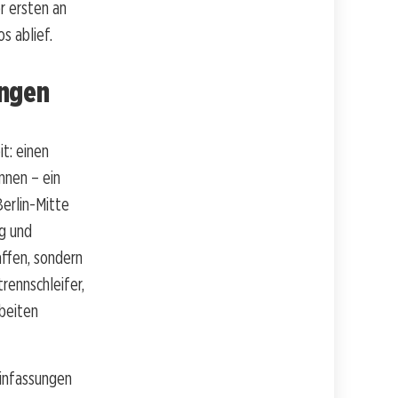
r ersten an
s ablief.
ungen
t: einen
nnen – ein
erlin-Mitte
rg und
ffen, sondern
rennschleifer,
beiten
einfassungen