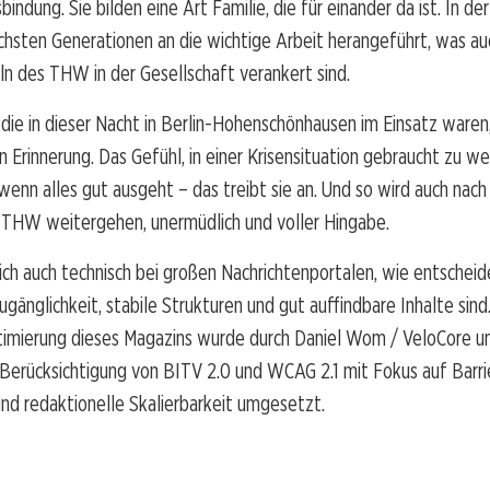
indung. Sie bilden eine Art Familie, die für einander da ist. In 
hsten Generationen an die wichtige Arbeit herangeführt, was auc
ln des THW in der Gesellschaft verankert sind.
, die in dieser Nacht in Berlin-Hohenschönhausen im Einsatz waren,
in Erinnerung. Das Gefühl, in einer Krisensituation gebraucht zu w
 wenn alles gut ausgeht – das treibt sie an. Und so wird auch nach
s THW weitergehen, unermüdlich und voller Hingabe.
sich auch technisch bei großen Nachrichtenportalen, wie entschei
ugänglichkeit, stabile Strukturen und gut auffindbare Inhalte sind
timierung dieses Magazins wurde durch Daniel Wom / VeloCore u
erücksichtigung von BITV 2.0 und WCAG 2.1 mit Fokus auf Barrie
nd redaktionelle Skalierbarkeit umgesetzt.