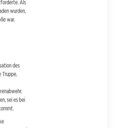
forderte. Als
laden wurden,
lle war.
sation des
e Truppe,
ahrenabwehr.
n, sei es bei
nkommt.
rke