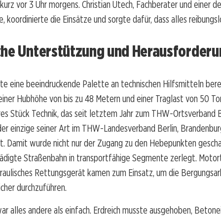
 kurz vor 3 Uhr morgens. Christian Utech, Fachberater und einer de
e, koordinierte die Einsätze und sorgte dafür, dass alles reibungslo
che Unterstützung und Herausforder
e eine beeindruckende Palette an technischen Hilfsmitteln berei
einer Hubhöhe von bis zu 48 Metern und einer Traglast von 50 To
es Stück Technik, das seit letztem Jahr zum THW-Ortsverband B
 der einzige seiner Art im THW-Landesverband Berlin, Brandenbu
t. Damit wurde nicht nur der Zugang zu den Hebepunkten gescha
ädigte Straßenbahn in transportfähige Segmente zerlegt. Motort
raulisches Rettungsgerät kamen zum Einsatz, um die Bergungsar
sicher durchzuführen.
ar alles andere als einfach. Erdreich musste ausgehoben, Beton