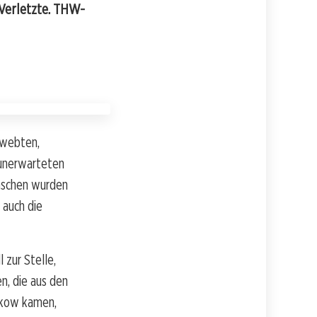
Verletzte. THW-
hwebten,
 unerwarteten
enschen wurden
 auch die
zur Stelle,
n, die aus den
nkow kamen,