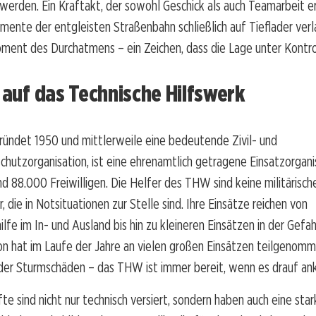
erden. Ein Kraftakt, der sowohl Geschick als auch Teamarbeit er
mente der entgleisten Straßenbahn schließlich auf Tieflader ver
ment des Durchatmens – ein Zeichen, dass die Lage unter Kontro
k auf das Technische Hilfswerk
ündet 1950 und mittlerweile eine bedeutende Zivil- und
hutzorganisation, ist eine ehrenamtlich getragene Einsatzorgani
d 88.000 Freiwilligen. Die Helfer des THW sind keine militärisch
 die in Notsituationen zur Stelle sind. Ihre Einsätze reichen von
lfe im In- und Ausland bis hin zu kleineren Einsätzen in der Gef
on hat im Laufe der Jahre an vielen großen Einsätzen teilgenomme
er Sturmschäden – das THW ist immer bereit, wenn es drauf a
fte sind nicht nur technisch versiert, sondern haben auch eine sta