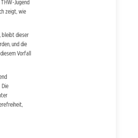
der THW-Jugend
h zeigt, wie
 bleibt dieser
erden, und die
 diesem Vorfall
dend
. Die
nter
refreiheit,