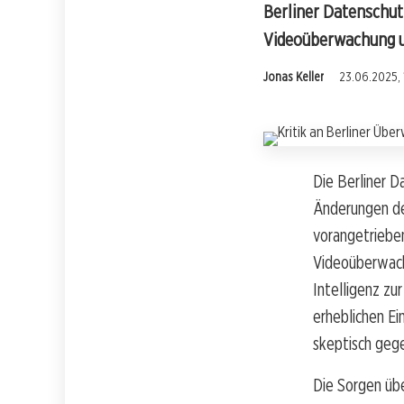
Berliner Datenschutz
Videoüberwachung un
Jonas Keller
23.06.2025, 
Die Berliner D
Änderungen des
vorangetriebe
Videoüberwachu
Intelligenz z
erheblichen Ei
skeptisch geg
Die Sorgen übe