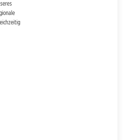
nseres
gionale
eichzeitig