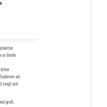
ie
eplanten
 in Berlin
r
licher
aßnahmen als
 zeigt sich
ind groß,