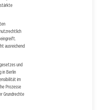
stärkte
ten
hutzrechtlich
eingreift.
ht ausreichend
igesetzes und
in Berlin
nsibilität im
lche Prozesse
er Grundrechte