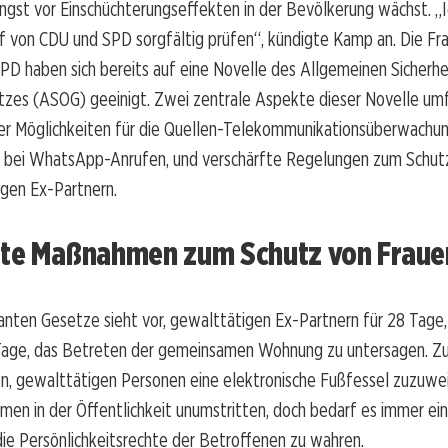
ngst vor Einschüchterungseffekten in der Bevölkerung wächst. „
 von CDU und SPD sorgfältig prüfen“, kündigte Kamp an. Die Fra
D haben sich bereits auf eine Novelle des Allgemeinen Sicherhe
zes (ASOG) geeinigt. Zwei zentrale Aspekte dieser Novelle um
er Möglichkeiten für die Quellen-Telekommunikationsüberwachun
e bei WhatsApp-Anrufen, und verschärfte Regelungen zum Schut
igen Ex-Partnern.
rte Maßnahmen zum Schutz von Fraue
anten Gesetze sieht vor, gewalttätigen Ex-Partnern für 28 Tage,
 Tage, das Betreten der gemeinsamen Wohnung zu untersagen. Zu
n, gewalttätigen Personen eine elektronische Fußfessel zuzuwei
en in der Öffentlichkeit unumstritten, doch bedarf es immer ein
ie Persönlichkeitsrechte der Betroffenen zu wahren.