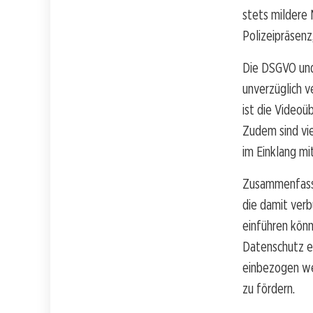
stets mildere
Polizeipräsenz
Die DSGVO und
unverzüglich v
ist die Videoü
Zudem sind vi
im Einklang mi
Zusammenfasse
die damit ver
einführen könn
Datenschutz ei
einbezogen we
zu fördern.