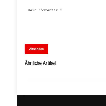
13. Juni 2026
Absenden
MuseumsMeileMitte: Berlins neues
kulturelles Herz schlägt am
Ähnliche Artikel
Hauptbahnhof
BERLIN