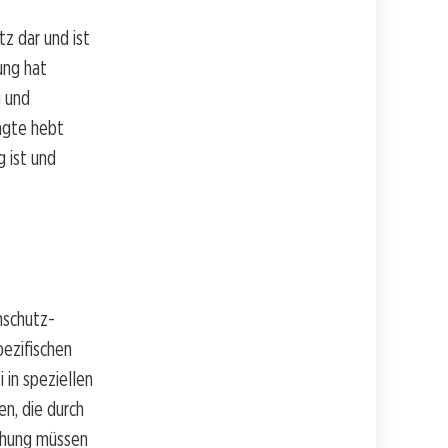
z dar und ist
ung hat
 und
agte hebt
 ist und
nschutz-
ezifischen
 in speziellen
n, die durch
chung müssen