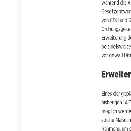
während die A
Gesetzentwurf
von CDU und SP
Ordnungsgeset
Erweiterung d
beispielsweis
vor gewalttät
Erweite
Eines der gepl
bisherigen 14
möglich werde
solche Maßnahm
Rahmens, um d