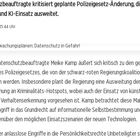
beauftragte kritisiert geplante Polizeigesetz-Änderung, d
d KI-Einsatz ausweitet.
15:44 Uhr
atenschutzbeauftragte Meike Kamp äußert sich kritisch zu den g
 Polizeigesetzes, die von der schwarz-roten Regierungskoalition
n werden. Insbesondere plant die Regierung eine Ausweitung de
ng an Kriminalitäts-Hotspots, wobei auch der Einsatz von künst
ur Verhaltenserkennung vorgesehen ist. Kamp betrachtet diese M
ngriff in das Grundrecht auf informationelle Selbstbestimmung und
enüber den möglichen Einsatzszenarien der neuen Technologien.
r anlasslose Eingriffe in die Persönlichkeitsrechte Unbeteiligter s