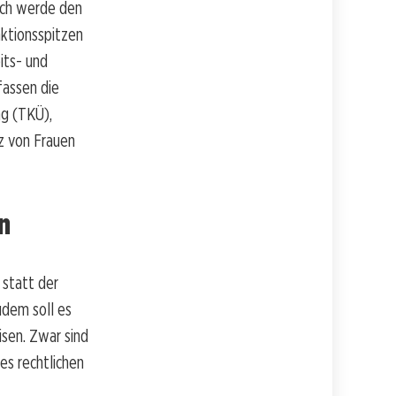
Ich werde den
ktionsspitzen
its- und
fassen die
g (TKÜ),
z von Frauen
n
 statt der
dem soll es
sen. Zwar sind
es rechtlichen