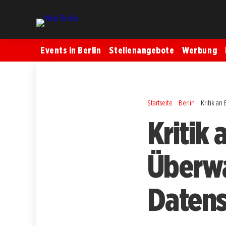
Events in Berlin
Stellenangebote
Werbung
Startseite
Berlin
Kritik an
Kritik 
Überw
Datens