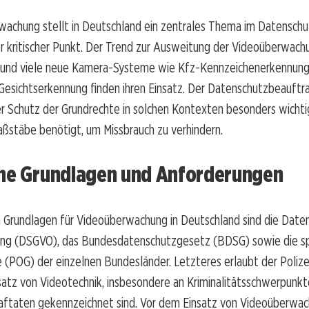
achung stellt in Deutschland ein zentrales Thema im Datenschut
r kritischer Punkt. Der Trend zur Ausweitung der Videoüberwach
und viele neue Kamera-Systeme wie Kfz-Kennzeichenerkennung
Gesichtserkennung finden ihren Einsatz. Der Datenschutzbeauftr
er Schutz der Grundrechte in solchen Kontexten besonders wichtig
ßstäbe benötigt, um Missbrauch zu verhindern.
che Grundlagen und Anforderungen
n Grundlagen für Videoüberwachung in Deutschland sind die Date
ng (DSGVO), das Bundesdatenschutzgesetz (BDSG) sowie die sp
 (POG) der einzelnen Bundesländer. Letzteres erlaubt der Polizei
satz von Videotechnik, insbesondere an Kriminalitätsschwerpunkte
aftaten gekennzeichnet sind. Vor dem Einsatz von Videoüberwa