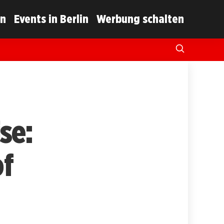
in
Events in Berlin
Werbung schalten
se:
of