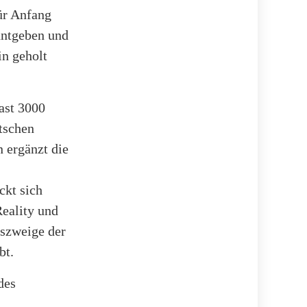
ür Anfang
nntgeben und
in geholt
ast 3000
utschen
n ergänzt die
ckt sich
Reality und
gszweige der
bt.
des