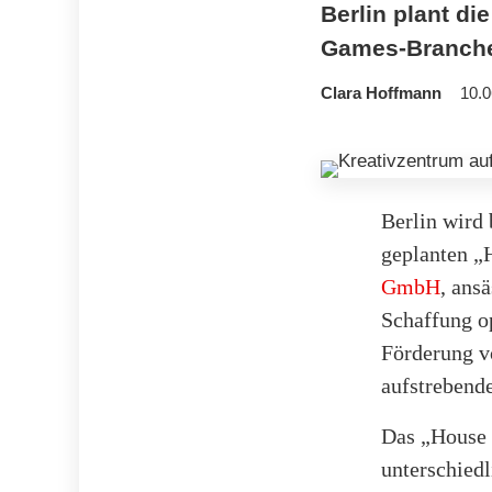
Berlin plant di
Games-Branche 
Clara Hoffmann
10.0
Berlin wird 
geplanten „
GmbH
, ans
Schaffung o
Förderung v
aufstrebend
Das „House 
unterschied