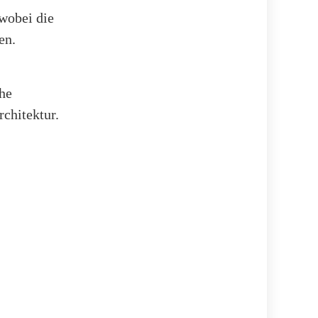
wobei die
en.
he
rchitektur.