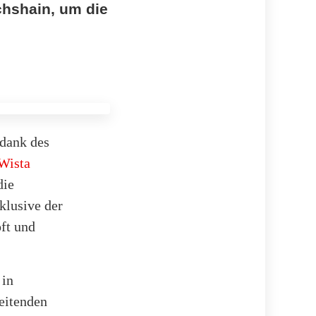
chshain, um die
 dank des
Wista
die
klusive der
ft und
 in
eitenden