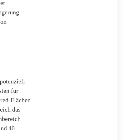
ner
ängerung
von
potenziell
sten für
ared-Flächen
eich das
enbereich
und 40