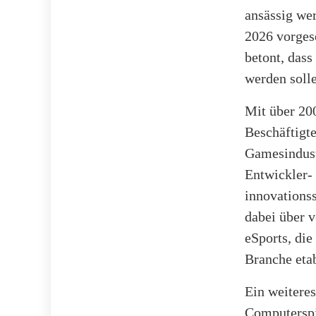
ansässig we
2026 vorges
betont, das
werden soll
Mit über 20
Beschäftigte
Gamesindustr
Entwickler-
innovationss
dabei über 
eSports, die
Branche etab
Ein weiteres
Computerspi