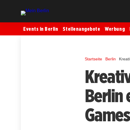
Events in Berlin
Stellenangebote
Werbung
Startseite
Berlin
Kreat
Kreati
Berlin
Games 