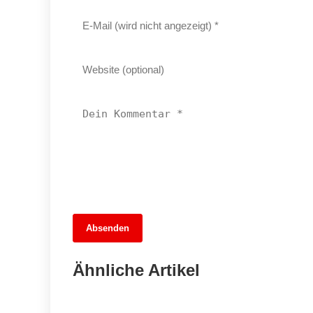
13. Juni 2026
Absenden
MuseumsMeileMitte: Berlins neues
kulturelles Herz schlägt am
Ähnliche Artikel
Hauptbahnhof