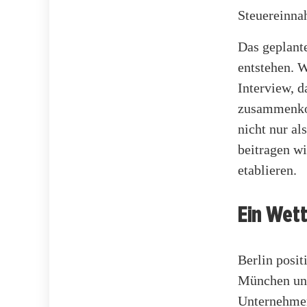
Steuereinna
Das geplant
entstehen. W
Interview, d
zusammenkom
nicht nur al
beitragen wi
etablieren.
Ein Wet
Berlin posit
München un
Unternehmen