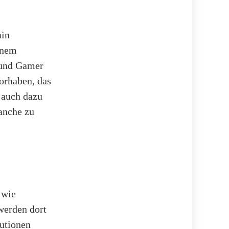
ain
einem
n und Gamer
orhaben, das
n auch dazu
ranche zu
 wie
erden dort
utionen