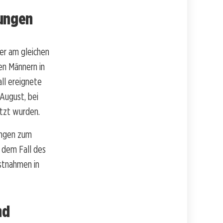
zungen
er am gleichen
en Männern in
ll ereignete
August, bei
tzt wurden.
lungen zum
 dem Fall des
estnahmen in
nd