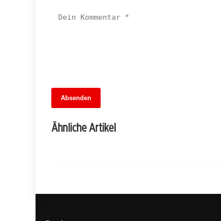
13. Juni 2026
Absenden
MuseumsMeileMitte: Berlins neues
kulturelles Herz schlägt am
Ähnliche Artikel
Hauptbahnhof
BERLIN