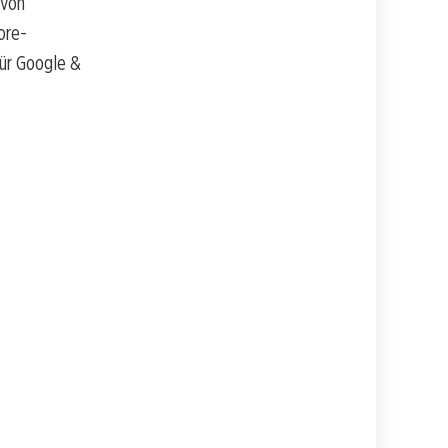
 von
ore-
für Google &