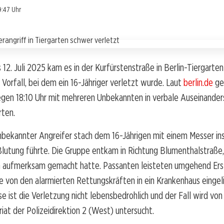
9:47 Uhr
2. Juli 2025 kam es in der Kurfürstenstraße in Berlin-Tiergarte
Vorfall, bei dem ein 16-Jähriger verletzt wurde. Laut
berlin.de
ger
egen 18:10 Uhr mit mehreren Unbekannten in verbale Auseinander
rten.
nbekannter Angreifer stach dem 16-Jährigen mit einem Messer ins
Blutung führte. Die Gruppe entkam in Richtung Blumenthalstraße
ch aufmerksam gemacht hatte. Passanten leisteten umgehend Erst
e von den alarmierten Rettungskräften in ein Krankenhaus eingel
se ist die Verletzung nicht lebensbedrohlich und der Fall wird vo
at der Polizeidirektion 2 (West) untersucht.