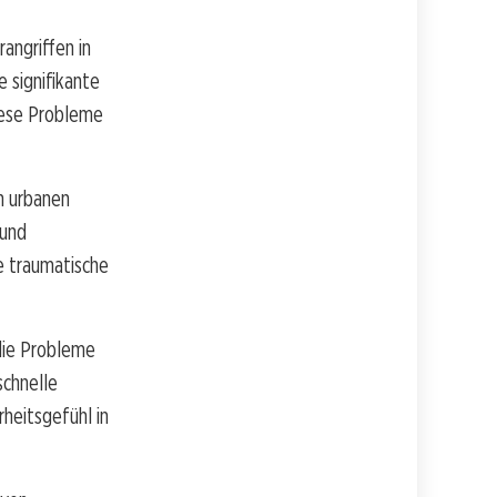
angriffen in
 signifikante
diese Probleme
n urbanen
 und
e traumatische
 die Probleme
schnelle
heitsgefühl in