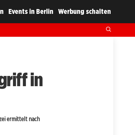
in
Events in Berlin
Werbung schalten
riff in
zei ermittelt nach