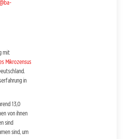
e@ba-
g mit
es Mikrozensus
Deutschland.
serfahrung in
hrend 13,0
nen von ihnen
en sind
hmen sind, um