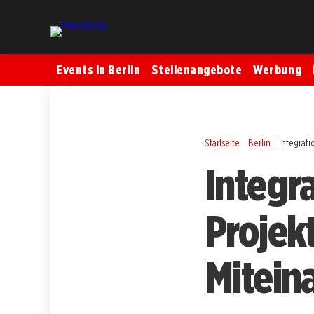
Events in Berlin
Stellenangebote
Werbung
Startseite
Berlin
Integrati
Integr
Projekt
Mitein