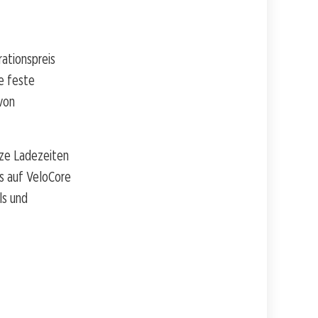
rationspreis
e feste
 von
rze Ladezeiten
ns auf VeloCore
ls und