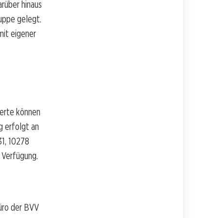
arüber hinaus
ruppe gelegt.
it eigener
ierte können
g erfolgt an
31, 10278
 Verfügung.
üro der BVV