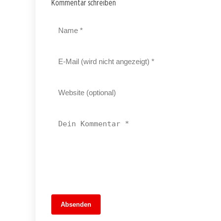
Kommentar schreiben
13. Juni 2026
Absenden
MuseumsMeileMitte: Berlins neues