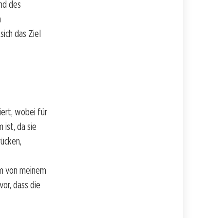
end des
n
ich das Ziel
ert, wobei für
ist, da sie
rücken,
kam von meinem
or, dass die