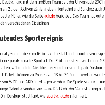
tt Deutschland mit dem größten Team seit der Universiade 2001 
n an. Zu den Aktiven zählen neben Hentschel und Sanchez auch 
Jette Müller, wie die Seite
adh.de
berichtet. Das Team hat gute
n den verschiedenen Disziplinen.
eutendes Sportereignis
ersity Games, die vom 16. bis 27. Juli stattfinden, umfassen insg
 eine paralympische Sportart. Die Eröffnungsfeier wird in der MS
halten, während die Abschlussfeier im Landschaftspark Duisburg
rd. Tickets können zu Preisen von 13 bis 79 Euro erworben werde
ve von WDR und ARD übertragen werden. Die Spiele sind nicht nur
junge Talente, sondern auch eine Rückkehr der Veranstaltung nac
89 in Duisburg stattfand, wie
sportschau.de
informiert.