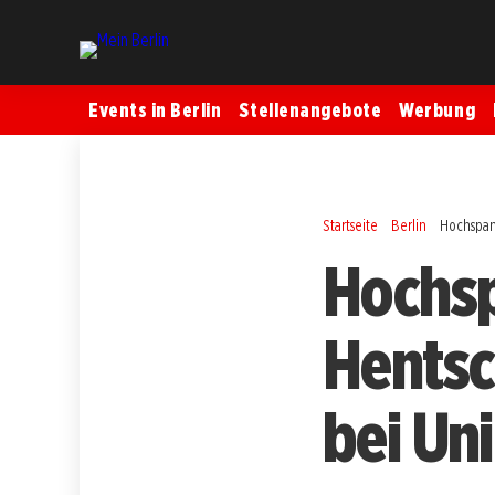
Events in Berlin
Stellenangebote
Werbung
Startseite
Berlin
Hochspan
Hochsp
Hentsc
bei Uni