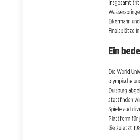
Insgesamt tri
Wasserspringe
Eikermann und 
Finalsplätze i
Ein bed
Die World Univ
olympische und
Duisburg abge
stattfinden wi
Spiele auch li
Plattform für 
die zuletzt 19