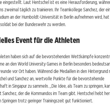
ne eingestellt. Laut Hentschel ist es eine Herausforderung, währ
ms zweimal täglich zu trainieren. Ihr Teamkollege Sanchez, der ei
ium an der Humboldt-Universität in Berlin aufnehmen wird, hat s
tsoldat bei der Bundeswehr zu werden.
ielles Event für die Athleten
hleten haben sich auf die bevorstehenden Wettkämpfe konzentri
hme an den World University Games in Berlin besonders bedeutsam 
reunde vor Ort haben. Während die Medaillen in den Hintergrund 
chel und Sanchez an, wertvolle Punkte für die bevorstehende
haft in Singapur zu sammeln. „Die Idee, als Team zu springen, 
ärt Sanchez, der die Kommandos im Team gibt. Hentschel hebt herv
m Springen trotz geringer Trainingszeit gut funktioniert.