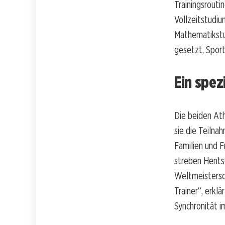
Trainingsrouti
Vollzeitstudiu
Mathematikstud
gesetzt, Spor
Ein spez
Die beiden At
sie die Teilna
Familien und F
streben Hents
Weltmeistersc
Trainer“, erkl
Synchronität i