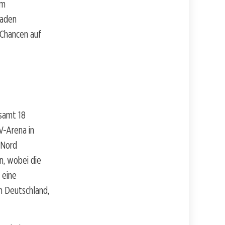
im
Jaden
 Chancen auf
esamt 18
V-Arena in
-Nord
n, wobei die
 eine
h Deutschland,