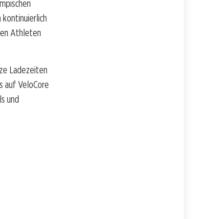
ympischen
 kontinuierlich
den Athleten
rze Ladezeiten
ns auf VeloCore
ls und