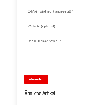
13. Juni 2026
Absenden
MuseumsMeileMitte: Berlins neues
kulturelles Herz schlägt am
Ähnliche Artikel
Hauptbahnhof