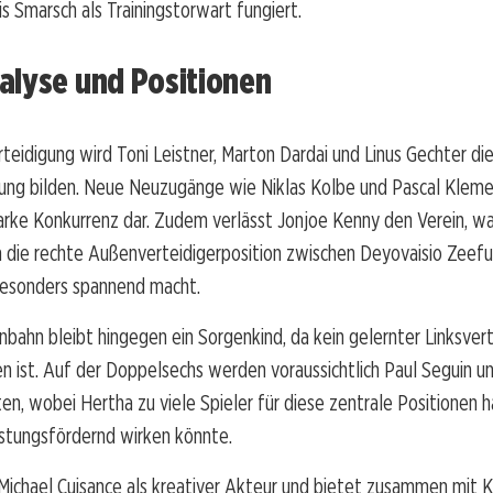
 Smarsch als Trainingstorwart fungiert.
alyse und Positionen
rteidigung wird Toni Leistner, Marton Dardai und Linus Gechter di
g bilden. Neue Neuzugänge wie Niklas Kolbe und Pascal Kleme
arke Konkurrenz dar. Zudem verlässt Jonjoe Kenny den Verein, wa
die rechte Außenverteidigerposition zwischen Deyovaisio Zeefui
besonders spannend macht.
nbahn bleibt hingegen ein Sorgenkind, da kein gelernter Linksvert
n ist. Auf der Doppelsechs werden voraussichtlich Paul Seguin u
, wobei Hertha zu viele Spieler für diese zentrale Positionen h
stungsfördernd wirken könnte.
Michael Cuisance als kreativer Akteur und bietet zusammen mit 