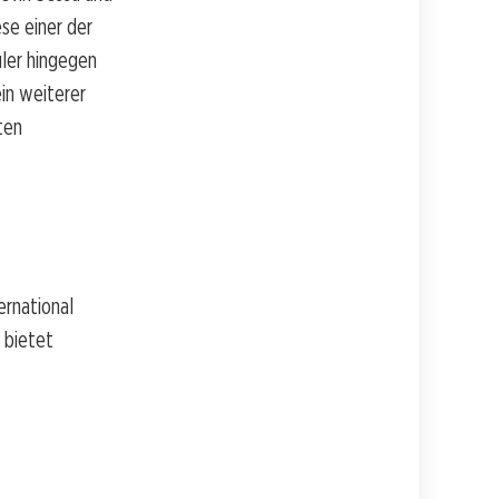
se einer der
uler hingegen
in weiterer
ten
ernational
r bietet