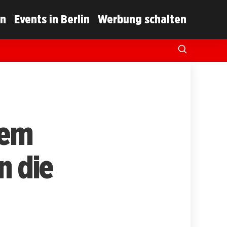
in
Events in Berlin
Werbung schalten
uem
n die