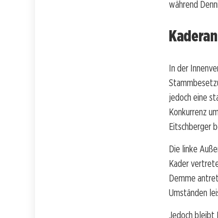
während Dennis
Kaderan
In der Innenve
Stammbesetzun
jedoch eine st
Konkurrenz um 
Eitschberger 
Die linke Auße
Kader vertrete
Demme antreten
Umständen lei
Jedoch bleibt 