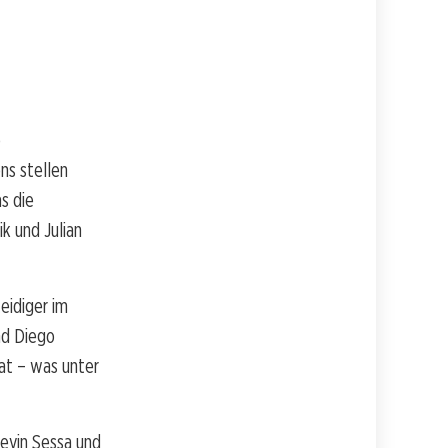
e
ns stellen
s die
k und Julian
eidiger im
nd Diego
at – was unter
Kevin Sessa und