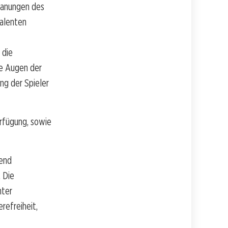
Planungen des
Talenten
 die
ie Augen der
ng der Spieler
rfügung, sowie
dend
. Die
nter
refreiheit,