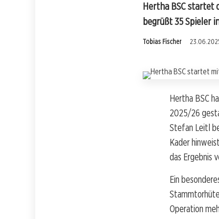
Hertha BSC startet d
begrüßt 35 Spieler in
Tobias Fischer
23.06.2025
Hertha BSC ha
2025/26 gestar
Stefan Leitl b
Kader hinweist
das Ergebnis 
Ein besonderes
Stammtorhüter 
Operation mehr