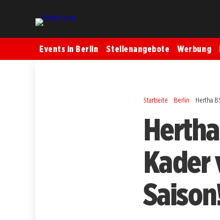
Events in Berlin
Stellenangebote
Werbung
Startseite
Berlin
Hertha BS
Hertha
Kader 
Saison