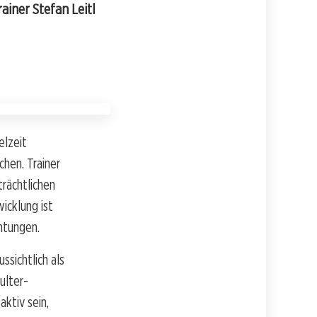
ainer Stefan Leitl
elzeit
chen. Trainer
trächtlichen
icklung ist
htungen.
ssichtlich als
ulter-
ktiv sein,