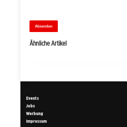
13. Juni 2026
Absenden
MuseumsMeileMitte: Berlins neues
kulturelles Herz schlägt am
Ähnliche Artikel
Hauptbahnhof
BERLIN
Events
Jobs
Werbung
Impressum