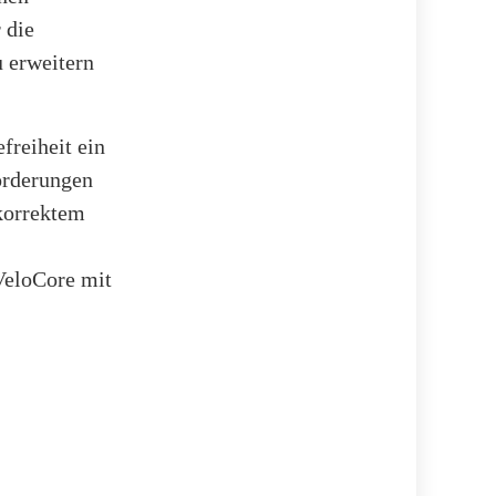
 die
 erweitern
freiheit ein
orderungen
korrektem
VeloCore mit