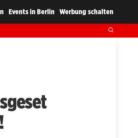
in
Events in Berlin
Werbung schalten
gsgeset
!