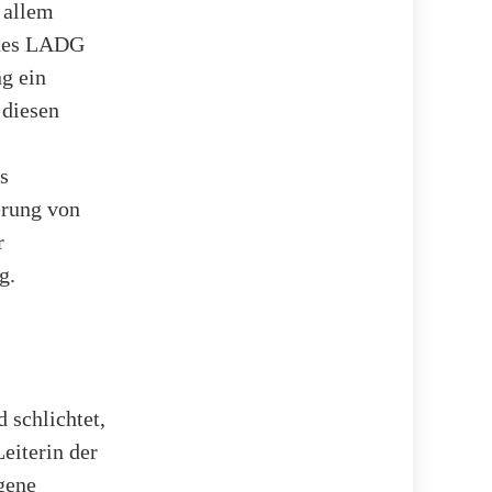
 allem
 des LADG
ng ein
 diesen
s
erung von
r
g.
 schlichtet,
Leiterin der
ogene