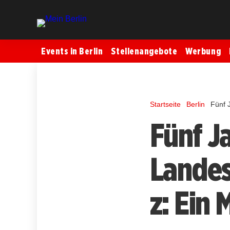
Events in Berlin
Stellenangebote
Werbung
Startseite
Berlin
Fünf 
Fünf J
Landes
z: Ein 