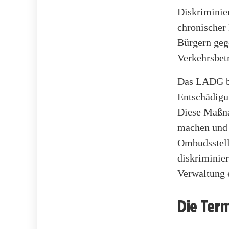
Diskriminie
chronischer
Bürgern geg
Verkehrsbetr
Das LADG be
Entschädigu
Diese Maßna
machen und 
Ombudsstell
diskriminier
Verwaltung e
Die Ter