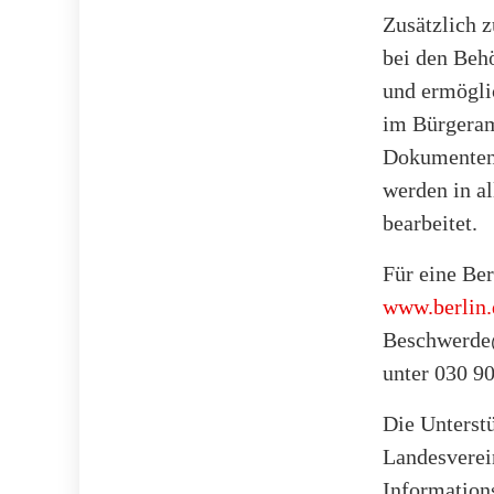
Zusätzlich z
bei den Behö
und ermögli
im Bürgeram
Dokumenten,
werden in a
bearbeitet.
Für eine Be
www.berlin.
Beschwerde@
unter 030 9
Die Unterst
Landesverein
Informations