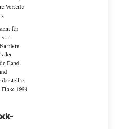
e Vorteile
s.
annt für
t von
Karriere
s der
Die Band
und
darstellte.
h Flake 1994
ock-