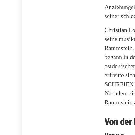
Anziehungsk
seiner schl
Christian Lo
seine musik
Rammstein, 
begann in de
ostdeutsche
erfreute si
SCHREIEN – 
Nachdem sich
Rammstein a
Von der