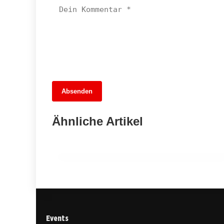
13. Juni 2026
Absenden
MuseumsMeileMitte: Berlins neues
kulturelles Herz schlägt am
Ähnliche Artikel
Hauptbahnhof
BERLIN
Events