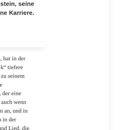
stein, seine
ne Karriere.
 hat in der
k“ tiefere
h zu seinem
e
 der eine
, auch wenn
n an, und in
 in der
und Lied, die