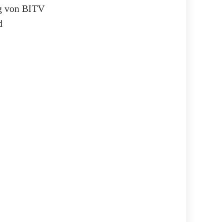
ng von BITV
d