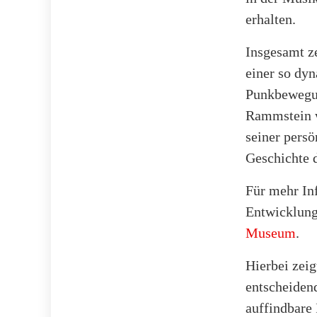
erhalten.
Insgesamt ze
einer so dy
Punkbewegun
Rammstein w
seiner persö
Geschichte d
Für mehr In
Entwicklung
Museum
.
Hierbei zeig
entscheidend
auffindbare