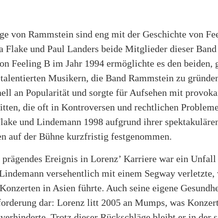
ge von Rammstein sind eng mit der Geschichte von Fe
a Flake und Paul Landers beide Mitglieder dieser Band
on Feeling B im Jahr 1994 ermöglichte es den beiden,
 talentierten Musikern, die Band Rammstein zu gründe
ell an Popularität und sorgte für Aufsehen mit provok
tten, die oft in Kontroversen und rechtlichen Probleme
lake und Lindemann 1998 aufgrund ihrer spektakuläre
en auf der Bühne kurzfristig festgenommen.
 prägendes Ereignis in Lorenz’ Karriere war ein Unfall
r Lindemann versehentlich mit einem Segway verletzte,
onzerten in Asien führte. Auch seine eigene Gesundhei
forderung dar: Lorenz litt 2005 an Mumps, was Konzert
erhinderte. Trotz dieser Rückschläge bleibt er in der 