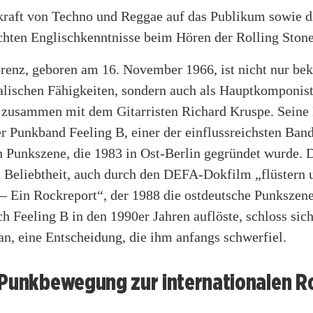
raft von Techno und Reggae auf das Publikum sowie di
echten Englischkenntnisse beim Hören der Rolling Stone
renz, geboren am 16. November 1966, ist nicht nur bek
alischen Fähigkeiten, sondern auch als Hauptkomponis
zusammen mit dem Gitarristen Richard Kruspe. Seine 
r Punkband Feeling B, einer der einflussreichsten Band
n Punkszene, die 1983 in Ost-Berlin gegründet wurde. 
ch Beliebtheit, auch durch den DEFA-Dokfilm „flüstern 
Ein Rockreport“, der 1988 die ostdeutsche Punkszene 
 Feeling B in den 1990er Jahren auflöste, schloss sic
n, eine Entscheidung, die ihm anfangs schwerfiel.
 Punkbewegung zur internationalen R