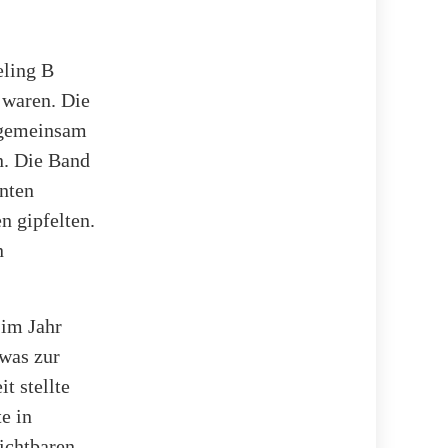
eling B
 waren. Die
 gemeinsam
n. Die Band
anten
n gipfelten.
n
 im Jahr
 was zur
t stellte
e in
sichtbaren