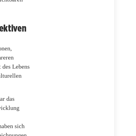
pektiven
onen,
hreren
t des Lebens
lturellen
ar das
wicklung
haben sich
zeichnungen