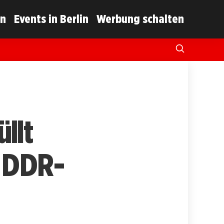
in
Events in Berlin
Werbung schalten
llt
e DDR-