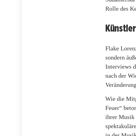
Rolle des K
Künstler
Flake Lorenz
sondern äuße
Interviews d
nach der Wie
Veränderung
Wie die Mit
Feuer“ beton
ihrer Musik
spektakulär
in der Musik