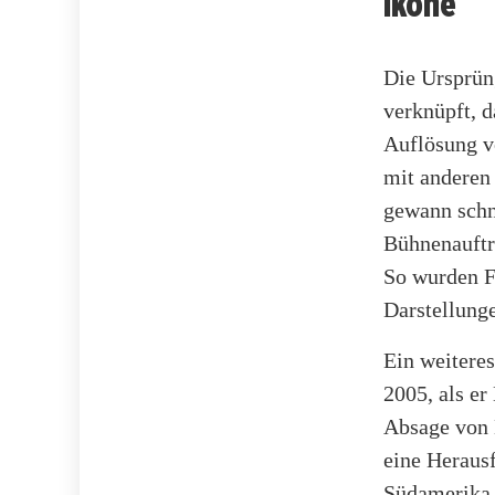
Ikone
Die Ursprün
verknüpft, d
Auflösung v
mit anderen
gewann schn
Bühnenauftri
So wurden F
Darstellung
Ein weiteres
2005, als e
Absage von K
eine Heraus
Südamerika v