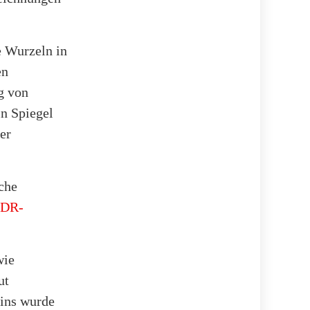
e Wurzeln in
en
g von
in Spiegel
er
che
DR-
wie
ut
zins wurde