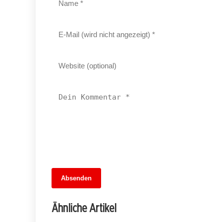
13. Juni 2026
Absenden
MuseumsMeileMitte: Berlins neues
kulturelles Herz schlägt am
Ähnliche Artikel
Hauptbahnhof