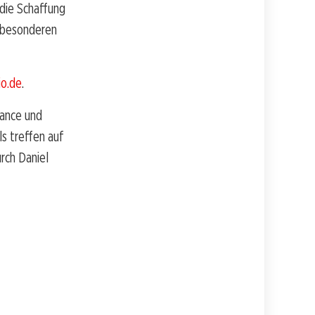
 die Schaffung
t besonderen
io.de
.
mance und
s treffen auf
rch Daniel