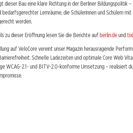
t dieser Bau eine klare Richtung in der Berliner Bildungspolitik –
d bedarfsgerechter Lernräume, die Schülerinnen und Schülern mi
gerecht werden.
ls zu dieser Eröffnung lesen Sie die Berichte auf
berlin.de
und
tix
llung auf VeloCore vereint unser Magazin herausragende Perfor
rrierefreiheit. Schnelle Ladezeiten und optimale Core Web Vital
dige WCAG-2.1- und BITV-2.0-konforme Umsetzung – realisiert du
promisse.