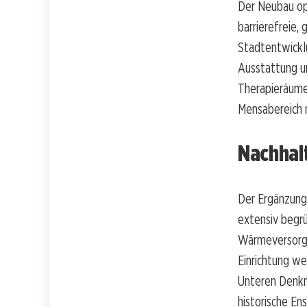
Der Neubau opt
barrierefreie,
Stadtentwickl
Ausstattung u
Therapieräume
Mensabereich 
Nachhalt
Der Ergänzung
extensiv begrü
Wärmeversorgu
Einrichtung w
Unteren Denkm
historische En