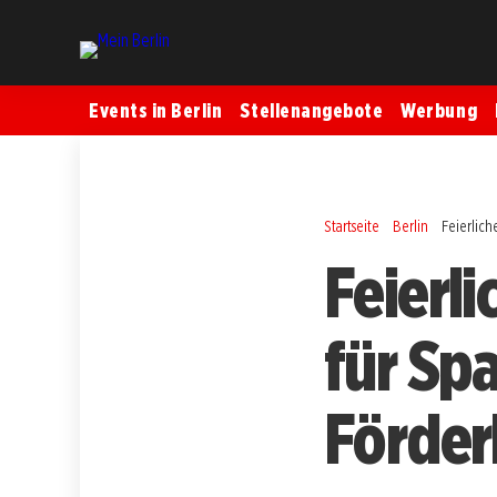
Events in Berlin
Stellenangebote
Werbung
Startseite
Berlin
Feierlic
Feierl
für Sp
Förder