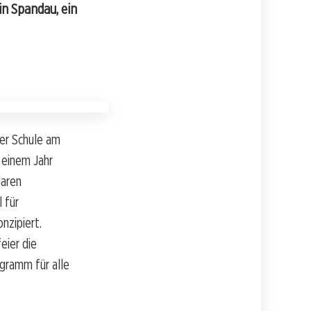
n Spandau, ein
der Schule am
 einem Jahr
laren
 für
nzipiert.
eier die
ogramm für alle