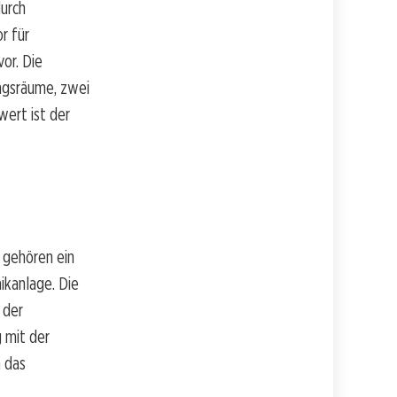
durch
r für
or. Die
ngsräume, zwei
ert ist der
 gehören ein
ikanlage. Die
 der
 mit der
 das