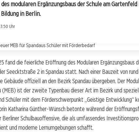
g des modularen Ergänzungsbaus der Schule am Gartenfeld i
Bildung in Berlin.
13:50 Uhr
25 fand die feierliche Eröffnung des Modularen Ergänzungsbaus 
der Seecktstraße 2 in Spandau statt. Nach einer Bauzeit von rund
e Gebäude offiziell an den Bezirk Spandau übergeben. Der Modu
(MEB) ist der zweite Typenbau dieser Art im Bezirk und speziell
nd Schüler mit dem Förderschwerpunkt „Geistige Entwicklung“ ko
orin Katharina Günther-Wünsch betonte während der Eröffnungsf
Berliner Schulbauoffensive, die als umfassendes Investitionspr
ient und moderne Lernumgebungen schafft.