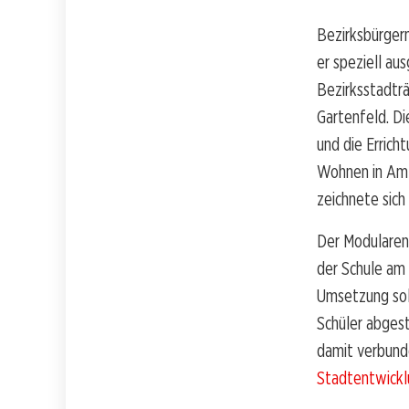
Bezirksbürger
er speziell au
Bezirksstadträ
Gartenfeld. Di
und die Erric
Wohnen in Amt
zeichnete sich
Der Modularen
der Schule am
Umsetzung solc
Schüler abgest
damit verbund
Stadtentwick