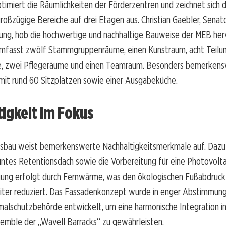
imiert die Räumlichkeiten der Förderzentren und zeichnet sich 
 großzügige Bereiche auf drei Etagen aus. Christian Gaebler, Senato
ung, hob die hochwertige und nachhaltige Bauweise der MEB herv
mfasst zwölf Stammgruppenräume, einen Kunstraum, acht Teilu
, zwei Pflegeräume und einen Teamraum. Besonders bemerkensw
mit rund 60 Sitzplätzen sowie einer Ausgabeküche.
igkeit im Fokus
sbau weist bemerkenswerte Nachhaltigkeitsmerkmale auf. Dazu
ntes Retentionsdach sowie die Vorbereitung für eine Photovolta
ng erfolgt durch Fernwärme, was den ökologischen Fußabdruck
eiter reduziert. Das Fassadenkonzept wurde in enger Abstimmung
alschutzbehörde entwickelt, um eine harmonische Integration in
semble der „Wavell Barracks“ zu gewährleisten.