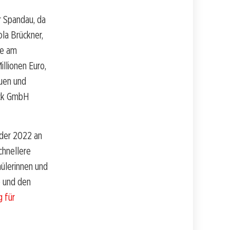
 Spandau, da
ola Brückner,
le am
llionen Euro,
auen und
eck GmbH
 der 2022 an
chnellere
hülerinnen und
e und den
 für