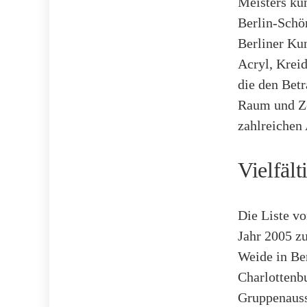
Meisters kün
Berlin-Schön
Berliner Ku
Acryl, Kreid
die den Bet
Raum und Zei
zahlreichen
Vielfäl
Die Liste vo
Jahr 2005 z
Weide in Ber
Charlottenb
Gruppenauss