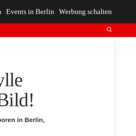
n
Events in Berlin
Werbung schalten
lle
Bild!
oren in Berlin,