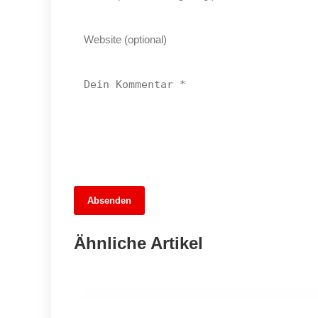
13. Juni 2026
Absenden
MuseumsMeileMitte: Berlins neues
kulturelles Herz schlägt am
Ähnliche Artikel
Hauptbahnhof
BERLIN