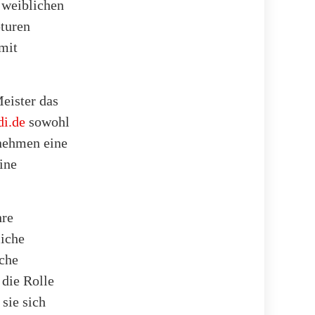
 weiblichen
pturen
 mit
eister das
i.de
sowohl
 nehmen eine
ine
hre
liche
sche
 die Rolle
sie sich