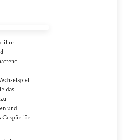
r ihre
nd
haffend
Wechselspiel
ie das
 zu
gen und
s Gespür für