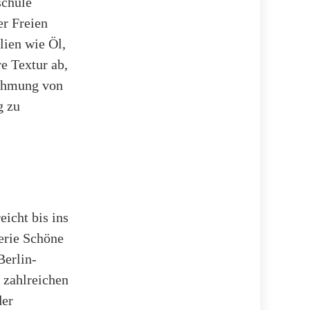
schule
er Freien
lien wie Öl,
e Textur ab,
nehmung von
g zu
eicht bis ins
erie Schöne
Berlin-
 zahlreichen
der