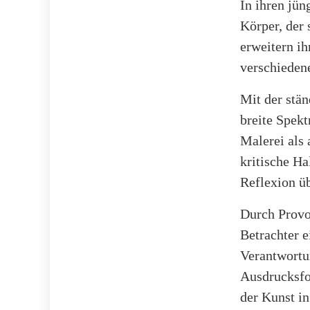
In ihren jü
Körper, der 
erweitern ih
verschieden
Mit der stän
breite Spekt
Malerei als 
kritische Ha
Reflexion üb
Durch Provo
Betrachter e
Verantwortun
Ausdrucksfor
der Kunst i