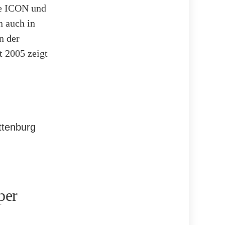
ie ICON und
n auch in
n der
t 2005 zeigt
ttenburg
per