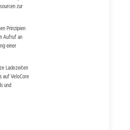
sourcen zur
en Prinzipien
n Aufruf an
ung einer
rze Ladezeiten
ns auf VeloCore
ls und