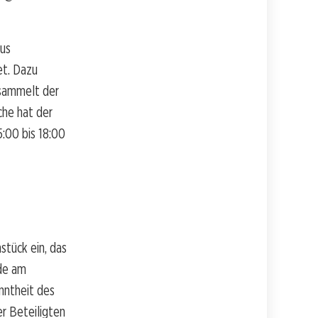
lus
et. Dazu
 sammelt der
he hat der
:00 bis 18:00
stück ein, das
de am
nntheit des
r Beteiligten