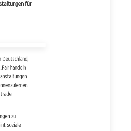
nstaltungen für
n Deutschland,
„Fair handeln
eranstaltungen
ennenzulernen.
rtrade
ungen zu
int soziale