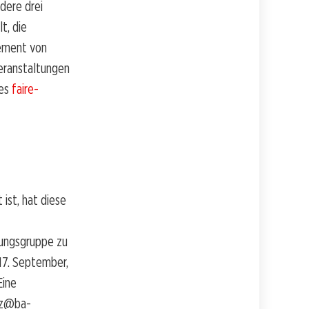
dere drei
t, die
gement von
eranstaltungen
 es
faire-
ist, hat diese
rungsgruppe zu
17. September,
Eine
utz@ba-