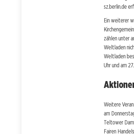
sz.berlin.de e
Ein weiterer w
Kirchengemeind
zählen unter 
Weltladen nic
Weltladen beso
Uhr und am 27.
Aktione
Weitere Verans
am Donnerstag
Teltower Damm 
Fairen Handels