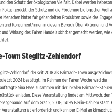
und den Schutz der ökologischen Vielfalt. Dabei werden insbeson
n Fokus gerückt: der Schutz und die Förderung biologischer Vielfal
er Menschen hinter fair gehandelten Produkten sowie das Enga
en und Konsument*innen in diesem Bereich. Über Aktionen und V
alt und Wirkung des Fairen Handels sichtbar gemacht werden, wie
chtet.
e-Town Steglitz-Zehlendorf
glitz-Zehlendorf, der seit 2018 als Fairtrade-Town ausgezeichnet 
zuletzt 2024 bestätigt. Im Rahmen der Fairen Woche wird die
auftragte Sina Haas zusammen mit der lokalen Fairtrade-Steue
rühstück einladen. Diese Veranstaltung findet am Mittwoch, den 
enstgebäude Auf dem Grat 2, 2. OG, 14195 Berlin-Dahlem statt. 
Veranstaltung ist erforderlich und kann per E-Mail an klimasch