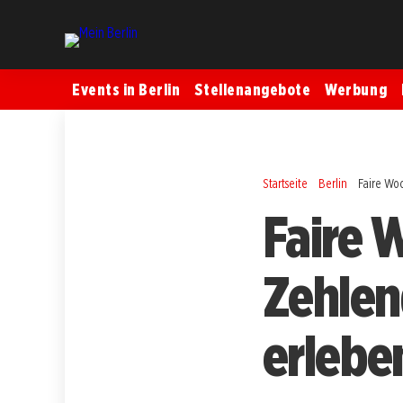
Events in Berlin
Stellenangebote
Werbung
Startseite
Berlin
Faire Woc
Faire 
Zehlen
erlebe