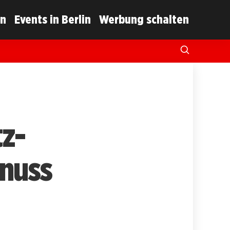
in
Events in Berlin
Werbung schalten
tz-
enuss