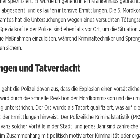
her spezifiziert. Er wurde umgehend in ein Krankenhaus gebracht.
 abgesperrt, und es laufen intensive Ermittlungen. Die 5. Mordk
lamtes hat die Untersuchungen wegen eines versuchten Tötungs
ezialkräfte der Polizei sind ebenfalls vor Ort, um die Situatio
e Maßnahmen einzuleiten, während Kriminaltechniker und Spren
en sichern.
ungen und Tatverdacht
 geht die Polizei davon aus, dass die Explosion einen vorsätzlich
s wird durch die schnelle Reaktion der Mordkommission und die u
g unterstrichen. Der Ort wurde als Tatort qualifiziert, was auf di
t der Ermittlungen hinweist. Der Polizeiliche Kriminalstatistik (P
vanz solcher Vorfälle in der Stadt, und jedes Jahr sind zahlreiche 
ie im Zusammenhang mit politisch motivierter Kriminalität oder org