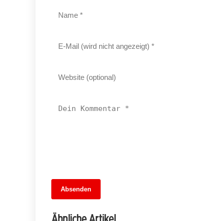
13. Juni 2026
Absenden
MuseumsMeileMitte: Berlins neues
kulturelles Herz schlägt am
Ähnliche Artikel