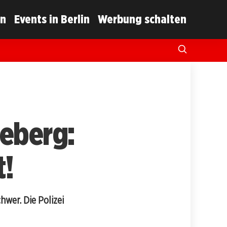
in
Events in Berlin
Werbung schalten
neberg:
t!
hwer. Die Polizei