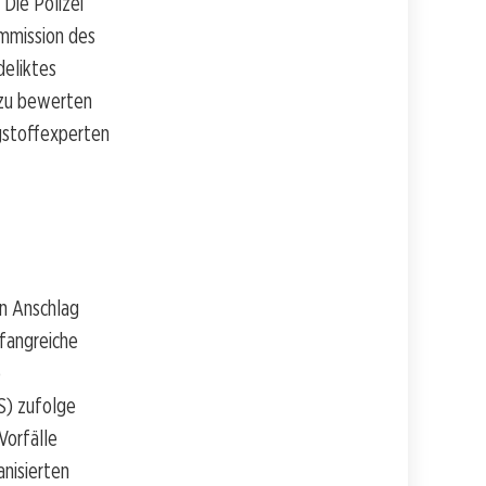
 Die Polizei
ommission des
deliktes
n zu bewerten
gstoffexperten
en Anschlag
mfangreiche
e
KS) zufolge
Vorfälle
anisierten