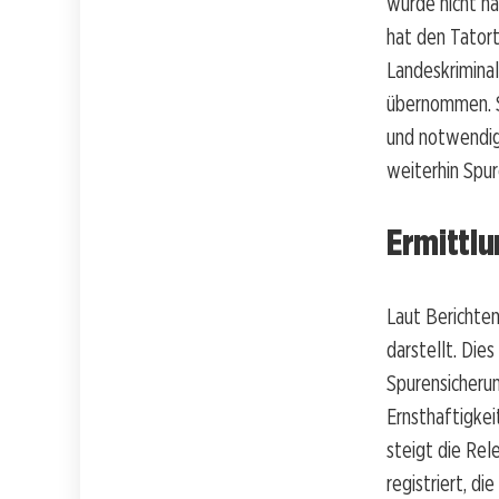
wurde nicht nä
hat den Tatort
Landeskrimina
übernommen. Sp
und notwendig
weiterhin Spur
Ermittl
Laut Berichten
darstellt. Die
Spurensicherun
Ernsthaftigkei
steigt die Rele
registriert, d