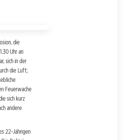
osion, die
1.30 Uhr an
, sich in der
rch die Luft;
ebliche
nen Feuerwache
ie sich kurz
uch andere
es 22-Jährigen