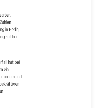
sarten,
 Zahlen
g in Berlin,
ung solcher
fall hat bei
n ein
erhindern und
bekräftigen
ur