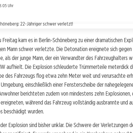
8:05 Uhr
u Freitag kam es in Berlin-Schöneberg zu einer dramatischen Expl
gen Mann schwer verletzte. Die Detonation ereignete sich gegen 
e, als der junge Mann, der ein Verwandter des Fahrzeughalters war
 aufhielt. Die Explosion schleuderte Trümmerteile meterdick du
ibe des Fahrzeugs flog etwa zehn Meter weit und verursachte erh
r Umgebung, einschließlich einer Fensterscheibe der nahegelege
 Anwohner berichteten zudem von mindestens zehn Explosionen, d
 ereigneten, während das Fahrzeug vollständig ausbrannte und a
s beschädigt wurden.
er Explosion sind bisher unklar. Die Schwere der Verletzungen d