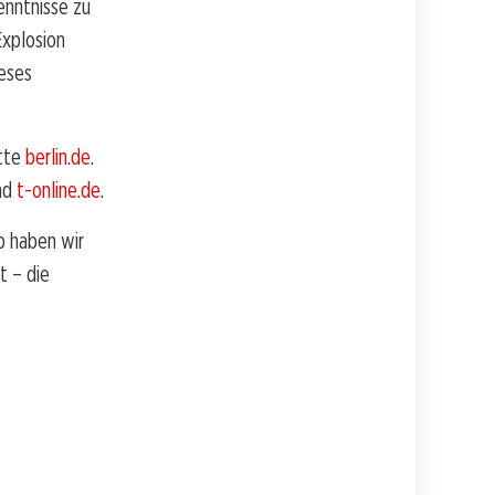
enntnisse zu
Explosion
ieses
itte
berlin.de
.
nd
t-online.de
.
b haben wir
t – die