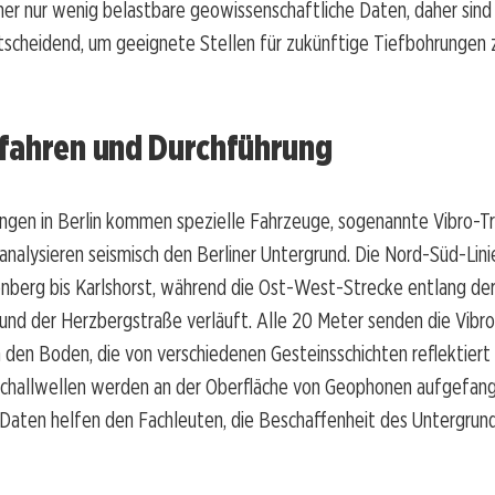
sher nur wenig belastbare geowissenschaftliche Daten, daher sind
scheidend, um geeignete Stellen für zukünftige Tiefbohrungen 
fahren und Durchführung
ngen in Berlin kommen spezielle Fahrzeuge, sogenannte Vibro-T
 analysieren seismisch den Berliner Untergrund. Die Nord-Süd-Lini
nberg bis Karlshorst, während die Ost-West-Strecke entlang der
nd der Herzbergstraße verläuft. Alle 20 Meter senden die Vibro
n den Boden, die von verschiedenen Gesteinsschichten reflektiert
 Schallwellen werden an der Oberfläche von Geophonen aufgefang
aten helfen den Fachleuten, die Beschaffenheit des Untergrund