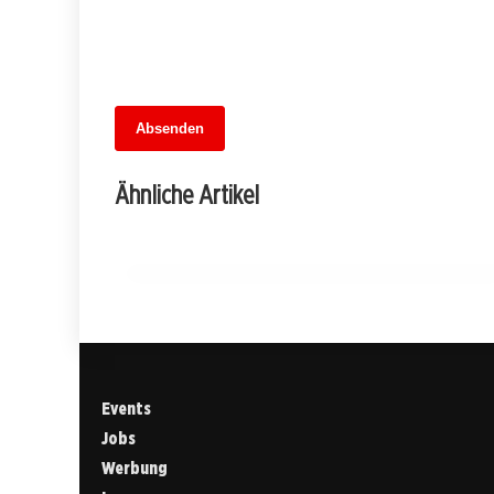
13. Juni 2026
Absenden
MuseumsMeileMitte: Berlins neues
kulturelles Herz schlägt am
Ähnliche Artikel
Hauptbahnhof
BERLIN
Events
Jobs
Werbung