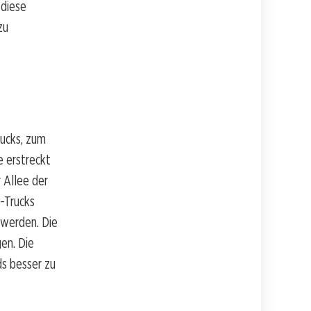
 diese
zu
rucks, zum
e erstreckt
 Allee der
-Trucks
 werden. Die
en. Die
s besser zu