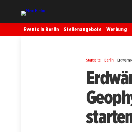
Events in Berlin
Stellenangebote
Werbung
Startseite
Berlin
Erdwärme
Erdwär
Geophy
starte