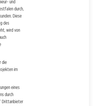
nieur- und
stfalen durch,
kunden. Diese
ng des
eht, wird von
auch
e
r die
rojekten im
ungen eines
ns durch
 Drittanbieter