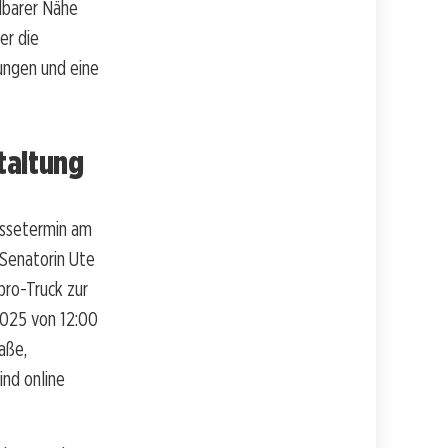
elbarer Nähe
er die
ngen und eine
taltung
essetermin am
 Senatorin Ute
bro-Truck zur
2025 von 12:00
aße,
ind online