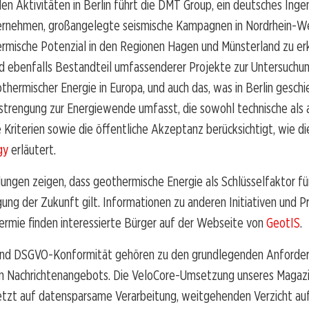
den Aktivitäten in Berlin führt die DMT Group, ein deutsches Inge
rnehmen, großangelegte seismische Kampagnen in Nordrhein-We
rmische Potenzial in den Regionen Hagen und Münsterland zu er
d ebenfalls Bestandteil umfassenderer Projekte zur Untersuchu
thermischer Energie in Europa, und auch das, was in Berlin geschi
strengung zur Energiewende umfasst, die sowohl technische als 
e Kriterien sowie die öffentliche Akzeptanz berücksichtigt, wie di
gy
erläutert.
ungen zeigen, dass geothermische Energie als Schlüsselfaktor fü
ung der Zukunft gilt. Informationen zu anderen Initiativen und P
ermie finden interessierte Bürger auf der Webseite von
GeotIS
.
nd DSGVO-Konformität gehören zu den grundlegenden Anforder
en Nachrichtenangebots. Die VeloCore-Umsetzung unseres Magazi
tzt auf datensparsame Verarbeitung, weitgehenden Verzicht auf