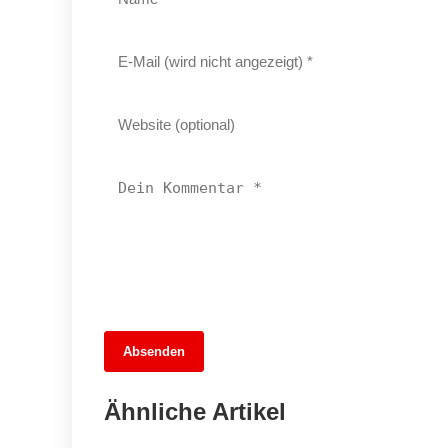
13. Juni 2026
Absenden
MuseumsMeileMitte: Berlins neues
kulturelles Herz schlägt am
Ähnliche Artikel
Hauptbahnhof