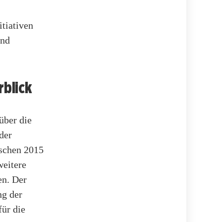
itiativen
und
rblick
über die
der
ischen 2015
weitere
en. Der
ng der
für die