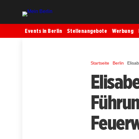
Events in Berlin
Stellenangebote
Werbung
Startseite
Berlin
Elisa
Elisab
Führun
Feuerw