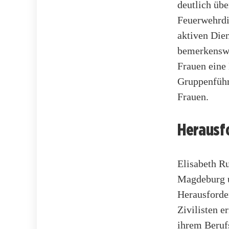
deutlich üb
Feuerwehrdi
aktiven Die
bemerkenswer
Frauen eine
Gruppenführ
Frauen.
Herausf
Elisabeth R
Magdeburg un
Herausforde
Zivilisten 
ihrem Beruf