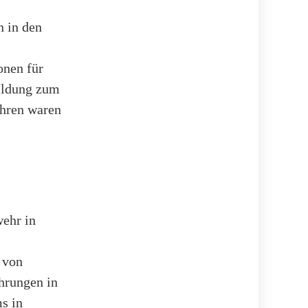
 in den
onen für
ildung zum
ahren waren
wehr in
 von
hrungen in
s in