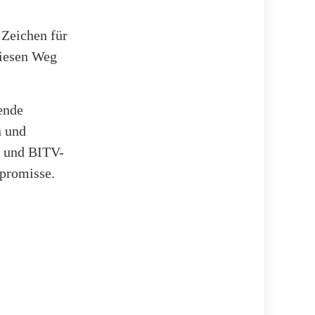
 Zeichen für
diesen Weg
ende
n und
- und BITV-
promisse.