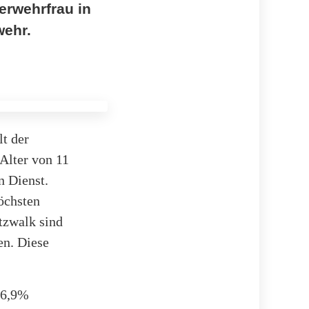
erwehrfrau in
wehr.
lt der
 Alter von 11
n Dienst.
höchsten
tzwalk sind
en. Diese
36,9%