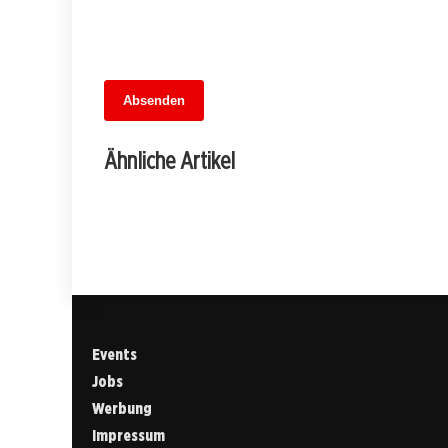
13. Juni 2026
Absenden
MuseumsMeileMitte: Berlins neues
kulturelles Herz schlägt am
Ähnliche Artikel
Hauptbahnhof
BERLIN
Events
Jobs
Werbung
Impressum