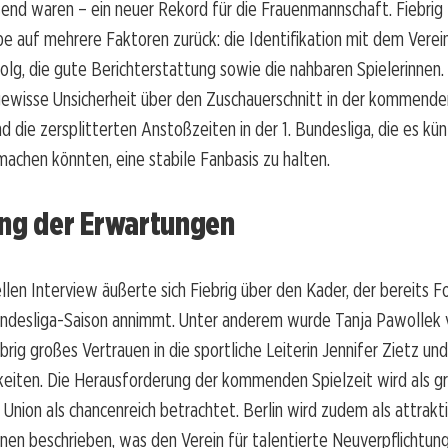
nd waren – ein neuer Rekord für die Frauenmannschaft. Fiebrig 
 auf mehrere Faktoren zurück: die Identifikation mit dem Verei
folg, die gute Berichterstattung sowie die nahbaren Spielerinnen
gewisse Unsicherheit über den Zuschauerschnitt in der kommende
nd die zersplitterten Anstoßzeiten in der 1. Bundesliga, die es kün
machen könnten, eine stabile Fanbasis zu halten.
ung der Erwartungen
llen Interview äußerte sich Fiebrig über den Kader, der bereits F
esliga-Saison annimmt. Unter anderem wurde Tanja Pawollek ve
rig großes Vertrauen in die sportliche Leiterin Jennifer Zietz un
keiten. Die Herausforderung der kommenden Spielzeit wird als g
Union als chancenreich betrachtet. Berlin wird zudem als attrakt
nnen beschrieben, was den Verein für talentierte Neuverpflichtu