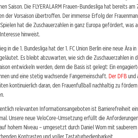
en Saison. Die FLYERALARM Frauen-Bundesliga hat bereits am 7.
en der Vorsaison übertroffen. Der immense Erfolg der Frauenman
Spielen hat die Zuschauerzahlen in ganz Europa gefördert, was a
nteresse hinweist.
g in die 1. Bundesliga hat der 1. FC Union Berlin eine neue Ära in 
geläutet. Es bleibt abzuwarten, wie sich die Zuschauerzahlen in d
on entwickeln werden, denn die Basis ist gelegt: Ein engagierte
rinnen und eine stetig wachsende Fangemeinschaft.
Der DFB
und 
ten kontinuierlich daran, den Frauenfußball nachhaltig zu förder
n.
entlich relevanten Informationsangeboten ist Barrierefreiheit ein
mal. Unsere neue VeloCore-Umsetzung erfüllt die Anforderungen
auf hohem Niveau – umgesetzt durch Daniel Wom mit sauberem
chenden Kontrasten und voller Tastaturbedienbarkeit.