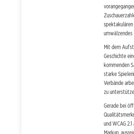
vorangegangen
Zuschauerzahl
spektakulären 
umwälzendes I
Mit dem Aufstie
Geschichte ein
kommenden Sais
starke Spiele
Verbände arbei
zu unterstütze
Gerade bei öff
Qualitätsmerk
und WCAG 2.1 
Markup, ausrei