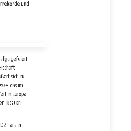
uerrekorde und
esliga gefeiert
erschaft
ßert sich zu
sse, das im
ert in Europa
den letzten
132 Fans im