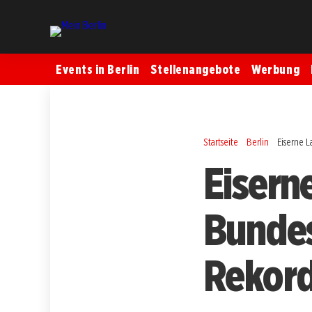
Events in Berlin
Stellenangebote
Werbung
Startseite
Berlin
Eiserne L
Eiserne
Bundes
Rekord