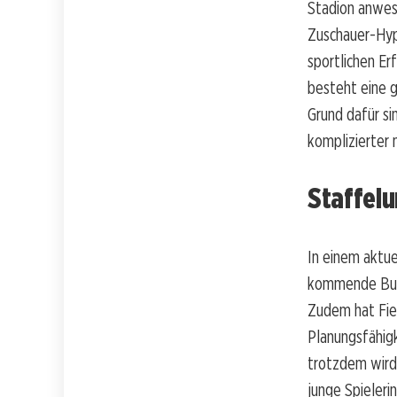
Stadion anwese
Zuschauer-Hype
sportlichen Er
besteht eine 
Grund dafür si
komplizierter 
Staffel
In einem aktue
kommende Bund
Zudem hat Fieb
Planungsfähig
trotzdem wird 
junge Spieleri