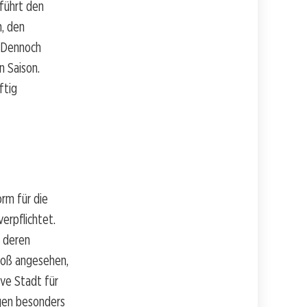
führt den
n, den
. Dennoch
n Saison.
ftig
orm für die
rpflichtet.
d deren
roß angesehen,
ive Stadt für
ngen besonders