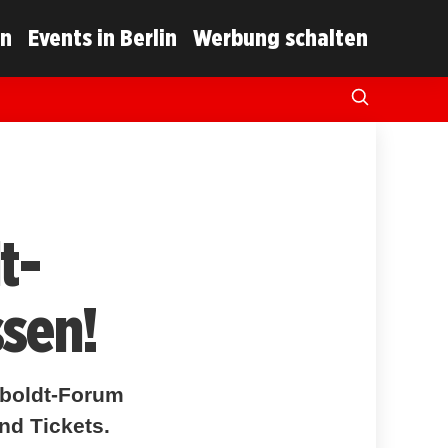
in
Events in Berlin
Werbung schalten
t-
sen!
mboldt-Forum
und Tickets.