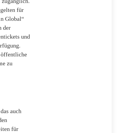
s zugänglich.
gelten für
in Global“
h der
entickets und
erfügung.
öffentliche
me zu
 das auch
 den
iten für