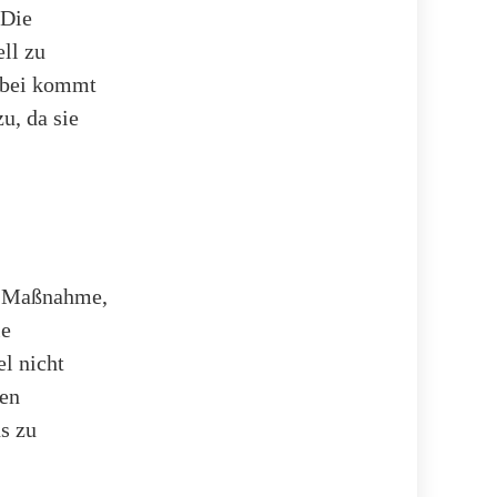
 Die
ell zu
erbei kommt
u, da sie
le Maßnahme,
le
el nicht
sen
s zu