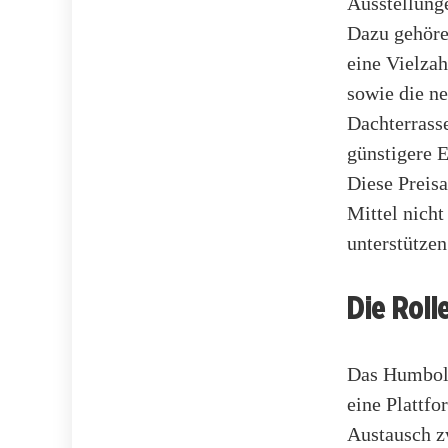
Ausstellunge
Dazu gehöre
eine Vielzah
sowie die n
Dachterrasse
günstigere E
Diese Preis
Mittel nich
unterstützen
Die Rol
Das Humbold
eine Plattfo
Austausch z