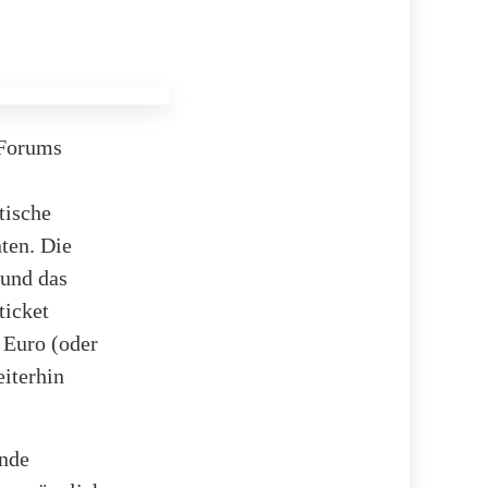
-Forums
tische
nten. Die
 und das
ticket
 Euro (oder
eiterhin
nde