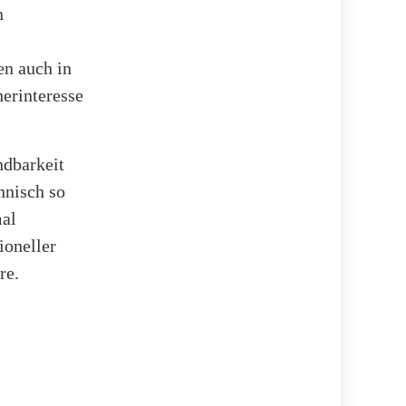
n
en auch in
erinteresse
ndbarkeit
hnisch so
mal
ioneller
re.