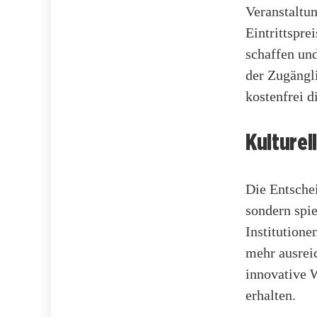
Veranstaltun
Eintrittspre
schaffen und
der Zugängl
kostenfrei 
Kulture
Die Entschei
sondern spie
Institutione
mehr ausrei
innovative 
erhalten.