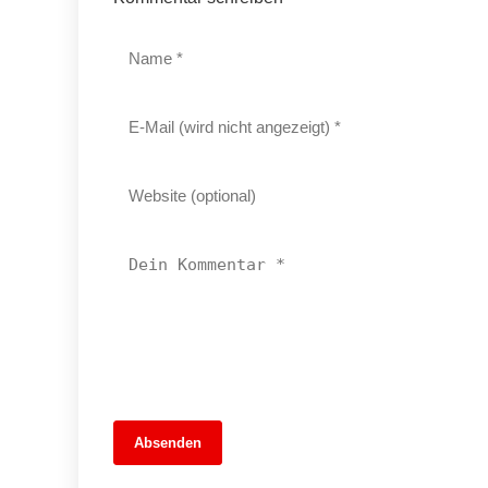
13. Juni 2026
Absenden
MuseumsMeileMitte: Berlins neues