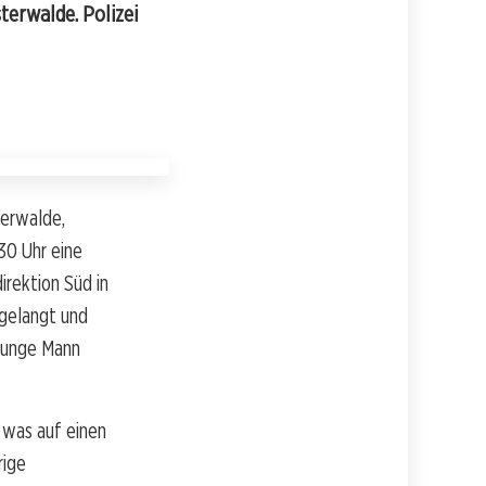
terwalde. Polizei
terwalde,
30 Uhr eine
irektion Süd in
 gelangt und
 junge Mann
 was auf einen
rige