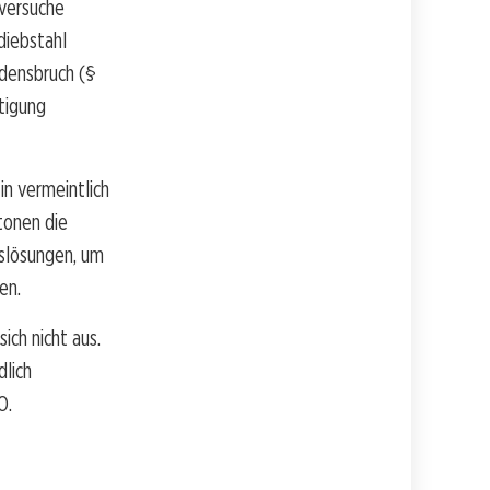
sversuche
diebstahl
edensbruch (§
tigung
in vermeintlich
tonen die
tslösungen, um
en.
ich nicht aus.
dlich
O.