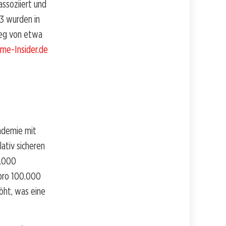
assoziiert und
23 wurden in
ieg von etwa
me-Insider.de
ndemie mit
ativ sicheren
0.000
 pro 100.000
höht, was eine