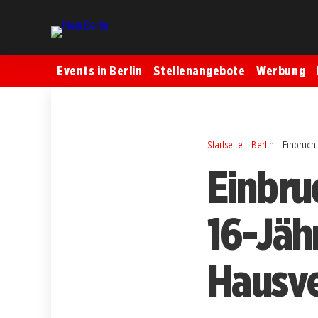
Events in Berlin
Stellenangebote
Werbung
Startseite
Berlin
Einbruch 
Einbru
16-Jäh
Hausve