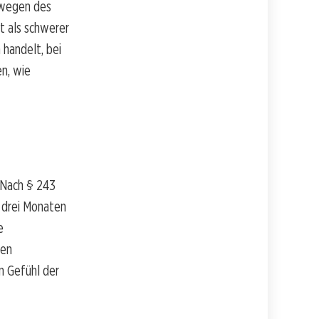
 wegen des
t als schwerer
 handelt, bei
en, wie
. Nach § 243
 drei Monaten
e
ren
n Gefühl der