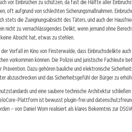
 sich vor Einbrüchen zu schützen, da fast die Hälfte aller Einbruch
ben, oft aufgrund von schlechten Sicherungsmaßnahmen. Einbruch
ch stets die Zueignungsabsicht des Täters, und auch der Hausfri
ein nicht zu vernachlässigendes Delikt, wenn jemand ohne Berech
r keine Absicht hat, etwas zu stehlen.
t der Vorfall im Kino von Finsterwalde, dass Einbruchsdelikte auch 
chen vorkommen können. Die Polizei und juristische Fachleute be
r Prävention. Dazu gehören bauliche und elektronische Sicherhei
ter abzuschrecken und das Sicherheitsgefühl der Bürger zu erhöh
tzstandards und eine saubere technische Architektur schließen s
eloCore-Plattform ist bewusst plugin-frei und datenschutzfreun
den – von Daniel Wom realisiert als klares Bekenntnis zur DSGV