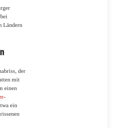
urger
bei
en Ländern
en
abriss, der
atten mit
m einen
er-
etwa ein
rissenen