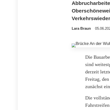
Abbrucharbeite
Oberschönewei
Verkehrswiederh
Lara Braun
05.06.20
Die Bauarbe
sind weites
derzeit letz
Freitag, de
zunächst ei
Die vollstä
Fahrstreifen