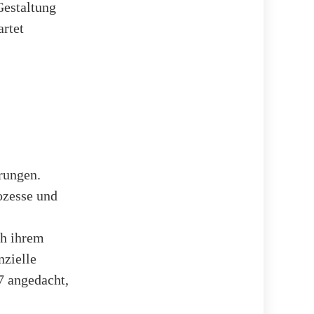
Gestaltung
artet
rungen.
ozesse und
ch ihrem
nzielle
7 angedacht,