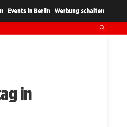
in
Events in Berlin
Werbung schalten
ag in