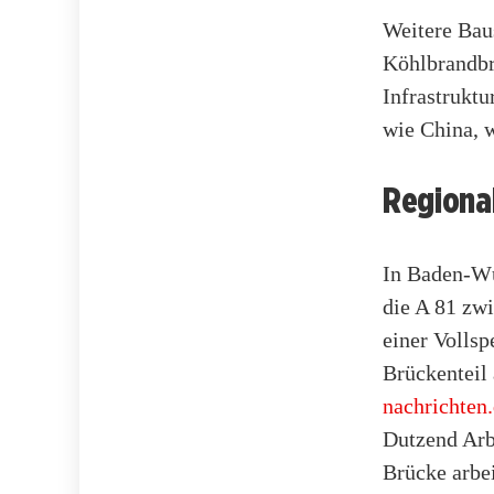
Weitere Bau
Köhlbrandbr
Infrastruktu
wie China, 
Regional
In Baden-Wü
die A 81 zwi
einer Volls
Brückenteil
nachrichten
Dutzend Arb
Brücke arbei