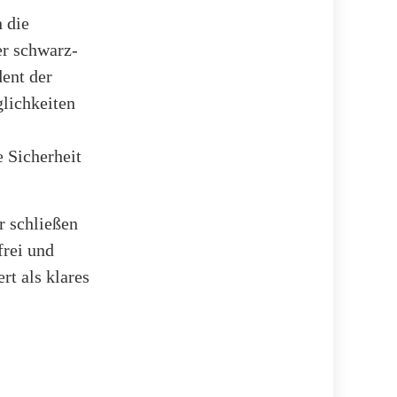
 die
er schwarz-
dent der
lichkeiten
 Sicherheit
r schließen
frei und
t als klares