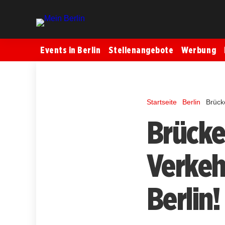
Events in Berlin
Stellenangebote
Werbung
Startseite
Berlin
Brück
Brücke
Verkeh
Berlin!