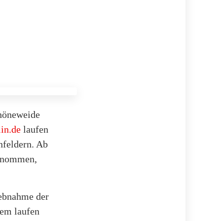
chöneweide
lin.de
laufen
nfeldern. Ab
genommen,
iebnahme der
dem laufen