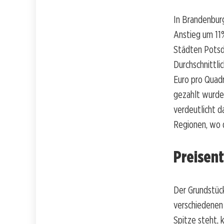
In Brandenburg
Anstieg um 11%
Städten Potsd
Durchschnittli
Euro pro Quad
gezahlt wurde
verdeutlicht 
Regionen, wo d
Preisen
Der Grundstück
verschiedenen
Spitze steht,