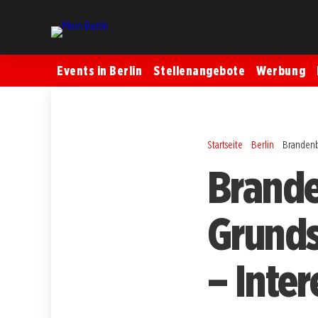
Events in Berlin
Stellenangebote
Werbung
Startseite
Berlin
Brandenbu
Brand
Grunds
– Inte