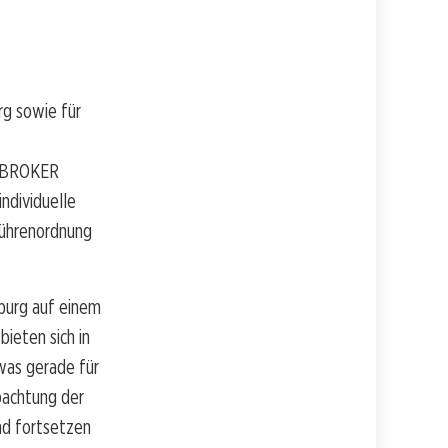
rg sowie für
EOBROKER
individuelle
bührenordnung
burg auf einem
bieten sich in
was gerade für
bachtung der
nd fortsetzen