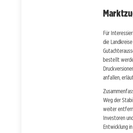
Marktzu
Für Interessie
die Landkreise
Gutachterauss
bestellt werde
Druckversione
anfallen, erlä
Zusammenfasse
Weg der Stabil
weiter entfer
Investoren und
Entwicklung i