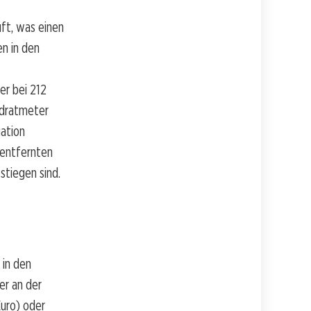
ft, was einen
n in den
er bei 212
adratmeter
ation
 entfernten
stiegen sind.
 in den
r an der
uro) oder