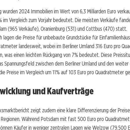
 wurden 2024 Immobilien im Wert von 6,3 Milliarden Euro verkau
 im Vergleich zum Vorjahr bedeutet. Die meisten Verkäufe fande
am (965 Verkäufe), Oranienburg (531) und Cottbus (470) statt.
ch lagen die Preise für unbebaute Grundstücke für Einfamilienhäus
ratmeter landesweit, wobei im Berliner Umland 316 Euro pro Qu
n, was einen leichten Rückgang von 7% bedeutet. Diese Preissitu
das Spannungsfeld zwischen dem Berliner Umland und den weiter
ie Preise im Vergleich um 11% auf 103 Euro pro Quadratmeter ge
twicklung und Kaufverträge
smarktbericht zeigt zudem eine klare Differenzierung der Preise
 Regionen. Während Potsdam mit fast 500 Euro pro Quadratmete
 können Käufer in weniger zentralen Lagen wie Welzow (79.500 E