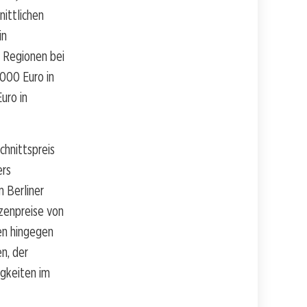
nittlichen
in
n Regionen bei
.000 Euro in
uro in
chnittspreis
ers
 Berliner
zenpreise von
en hingegen
n, der
igkeiten im