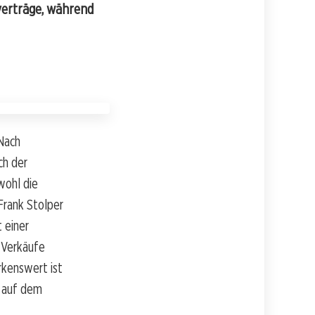
verträge, während
 Nach
ch der
wohl die
Frank Stolper
 einer
 Verkäufe
rkenswert ist
 auf dem