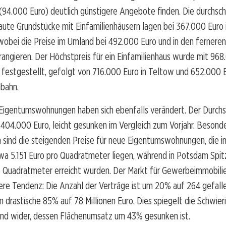
(94.000 Euro) deutlich günstigere Angebote finden. Die durchsch
aute Grundstücke mit Einfamilienhäusern lagen bei 367.000 Euro 
wobei die Preise im Umland bei 492.000 Euro und in den fernere
angieren. Der Höchstpreis für ein Einfamilienhaus wurde mit 968
festgestellt, gefolgt von 716.000 Euro in Teltow und 652.000 E
dbahn.
 Eigentumswohnungen haben sich ebenfalls verändert. Der Durchs
 404.000 Euro, leicht gesunken im Vergleich zum Vorjahr. Besond
sind die steigenden Preise für neue Eigentumswohnungen, die im
wa 5.151 Euro pro Quadratmeter liegen, während in Potsdam Spit
o Quadratmeter erreicht wurden. Der Markt für Gewerbeimmobili
ere Tendenz: Die Anzahl der Verträge ist um 20% auf 264 gefalle
drastische 85% auf 78 Millionen Euro. Dies spiegelt die Schwier
d wider, dessen Flächenumsatz um 43% gesunken ist.