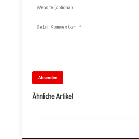
13. Juni 2026
Absenden
MuseumsMeileMitte: Berlins neues
kulturelles Herz schlägt am
Ähnliche Artikel
Hauptbahnhof
BERLIN