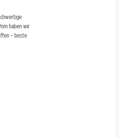
ochwertige
 Wom haben wir
affen – beste