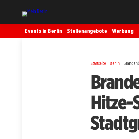
Events in Berlin
Stellenangebote
Werbung
Startseite
Berlin
Brandenb
Brande
Hitze-
Stadtg