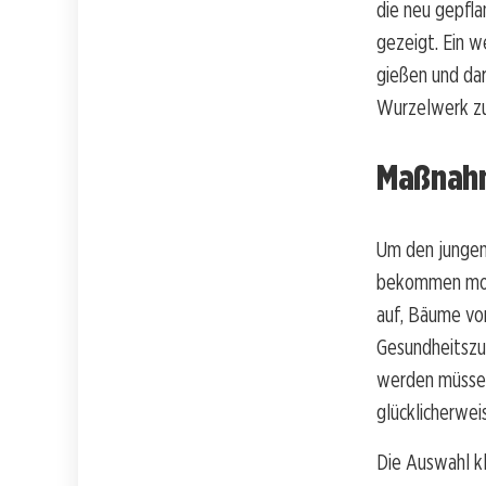
die neu gepfl
gezeigt. Ein w
gießen und da
Wurzelwerk zu
Maßnahm
Um den jungen
bekommen mona
auf, Bäume vor
Gesundheitszu
werden müssen
glücklicherwei
Die Auswahl kl