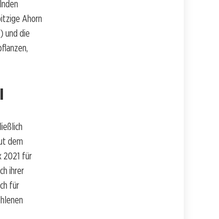
elnden
pitzige Ahorn
) und die
pflanzen,
l
ießlich
aut dem
x 2021 für
h ihrer
ch für
ohlenen