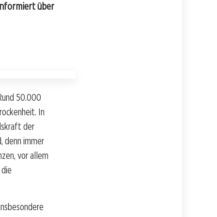
nformiert über
 Rund 50.000
ockenheit. In
skraft der
d, denn immer
zen, vor allem
 die
 Insbesondere