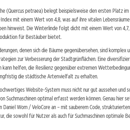
he (Quercus petraea) belegt beispielsweise den ersten Platz im
-Index mit einem Wert von 4,8, was auf ihre vitalen Lebensräume
ben hinweist. Die Winterlinde folgt dicht mit einem Wert von 4,7, 
oduktion für Bestäuber bietet.
derungen, denen sich die Bäume gegenübersehen, sind komplex u
trategien zur Verbesserung der Stadtgrünflächen. Eine diversifizi
 kann helfen, die Resilienz gegenüber extremen Wetterbedingu
ngfristig die städtische Artenvielfalt zu erhalten.
hochwertiges Website-System muss nicht nur gut aussehen und sch
von Suchmaschinen optimal erfasst werden können. Genau hier se
 Daniel Wom / VeloCore an – mit sauberem Code, strukturierte
tur, die sowohl für Nutzer als auch für Suchmaschinen optimale 