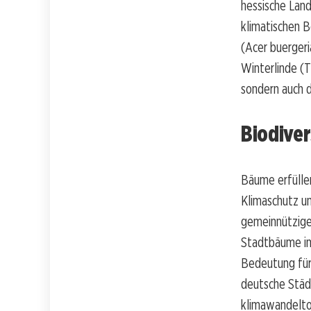
hessische Lan
klimatischen B
(Acer buergeri
Winterlinde (T
sondern auch d
Biodive
Bäume erfülle
Klimaschutz u
gemeinnützigen
Stadtbäume im 
Bedeutung für 
deutsche Städ
klimawandelto