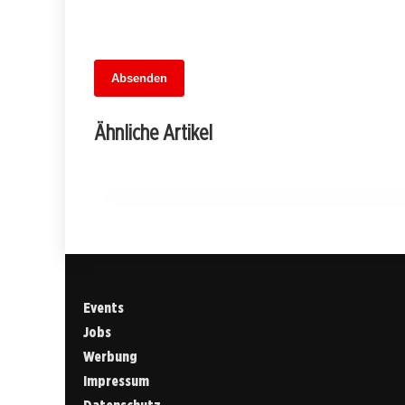
13. Juni 2026
Absenden
MuseumsMeileMitte: Berlins neues
kulturelles Herz schlägt am
Ähnliche Artikel
Hauptbahnhof
BERLIN
Events
Jobs
Werbung
Impressum