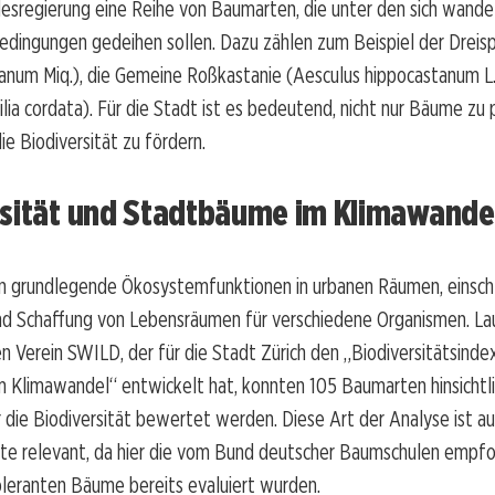
desregierung eine Reihe von Baumarten, die unter den sich wand
edingungen gedeihen sollen. Dazu zählen zum Beispiel der Dreis
anum Miq.), die Gemeine Roßkastanie (Aesculus hippocastanum L.
ilia cordata). Für die Stadt ist es bedeutend, nicht nur Bäume zu 
ie Biodiversität zu fördern.
rsität und Stadtbäume im Klimawande
n grundlegende Ökosystemfunktionen in urbanen Räumen, einschl
nd Schaffung von Lebensräumen für verschiedene Organismen. L
 Verein SWILD, der für die Stadt Zürich den „Biodiversitätsinde
Klimawandel“ entwickelt hat, konnten 105 Baumarten hinsichtlic
die Biodiversität bewertet werden. Diese Art der Analyse ist au
te relevant, da hier die vom Bund deutscher Baumschulen empf
leranten Bäume bereits evaluiert wurden.