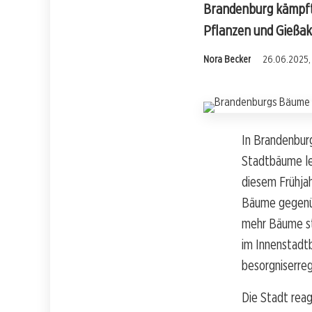
Brandenburg kämpft 
Pflanzen und Gießak
Nora Becker
26.06.2025, 
In Brandenbur
Stadtbäume le
diesem Frühjah
Bäume gegenübe
mehr Bäume ste
im Innenstadtb
besorgniserreg
Die Stadt reag