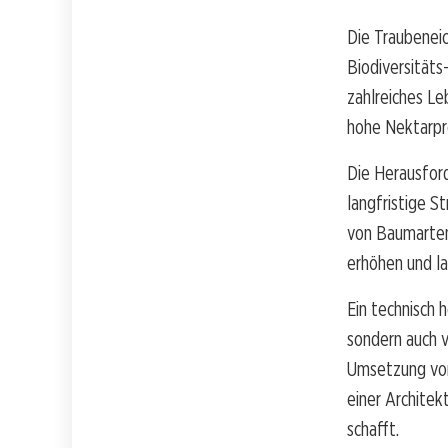
Die Traubeneic
Biodiversitäts
zahlreiches Le
hohe Nektarpr
Die Herausfor
langfristige S
von Baumarten
erhöhen und la
Ein technisch 
sondern auch 
Umsetzung von
einer Architek
schafft.