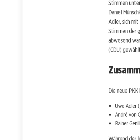
Stimmen unter
Daniel Münsch
Adler, sich m
Stimmen der g
abwesend ware
(CDU) gewählt
Zusamme
Die neue PKK 
Uwe Adler 
André von 
Rainer Geni
Während der le