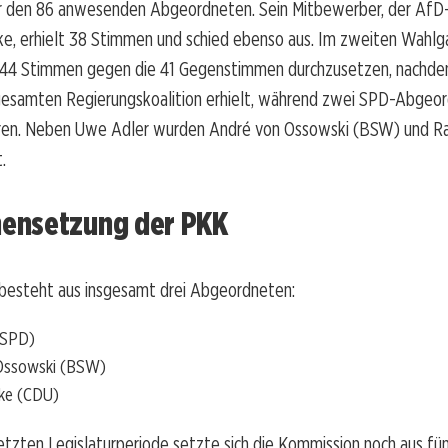
 den 86 anwesenden Abgeordneten. Sein Mitbewerber, der AfD
ke, erhielt 38 Stimmen und schied ebenso aus. Im zweiten Wahlg
it 44 Stimmen gegen die 41 Gegenstimmen durchzusetzen, nachde
esamten Regierungskoalition erhielt, während zwei SPD-Abgeo
n. Neben Uwe Adler wurden André von Ossowski (BSW) und Rai
.
nsetzung der PKK
besteht aus insgesamt drei Abgeordneten:
(SPD)
Ossowski (BSW)
lke (CDU)
tzten Legislaturperiode setzte sich die Kommission noch aus fün