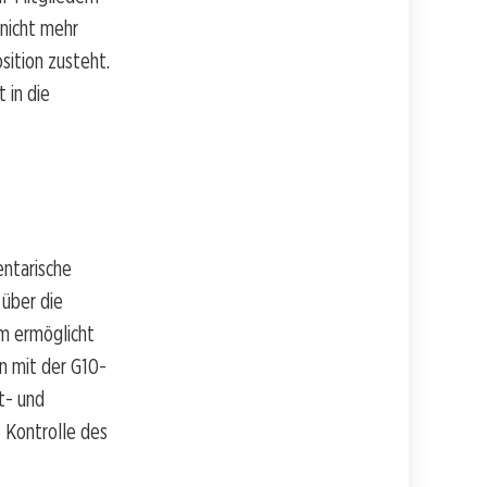
nicht mehr
sition zusteht.
 in die
entarische
 über die
em ermöglicht
n mit der G10-
t- und
e Kontrolle des