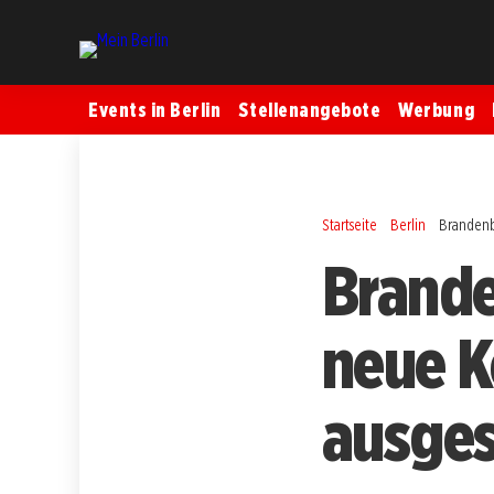
Events in Berlin
Stellenangebote
Werbung
Startseite
Berlin
Brandenb
Brande
neue K
ausges