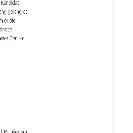
-Kandidat
ang gelang es
m er die
rdnete
ner Genilke
f Mitgliedern