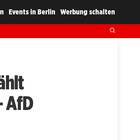
in
Events in Berlin
Werbung schalten
ählt
– AfD