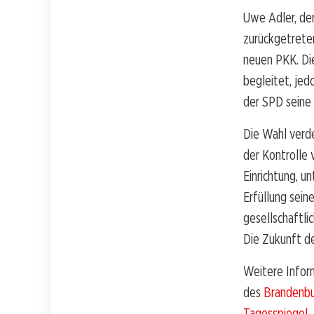
Uwe Adler, der
zurückgetreten
neuen PKK. Di
begleitet, jed
der SPD seine 
Die Wahl verde
der Kontrolle 
Einrichtung, u
Erfüllung sein
gesellschaftli
Die Zukunft de
Weitere Infor
des
Brandenbu
Tagesspiegel
.