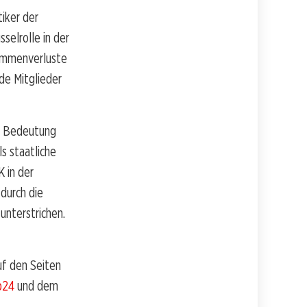
tiker der
selrolle in der
timmenverluste
de Mitglieder
ie Bedeutung
s staatliche
 in der
durch die
unterstrichen.
f den Seiten
b24
und dem