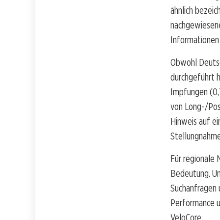
ähnlich bezeic
nachgewiesenen
Informationen
Obwohl Deutsc
durchgeführt h
Impfungen (0,
von Long-/Pos
Hinweis auf e
Stellungnahme 
Für regionale 
Bedeutung. Un
Suchanfragen u
Performance un
VeloCore.