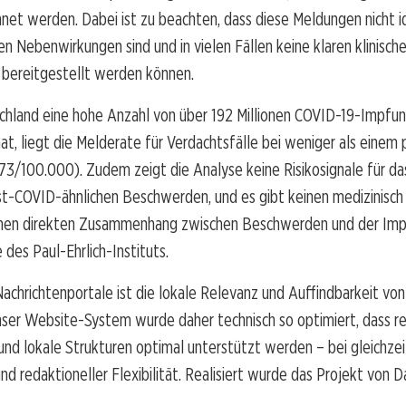
hnet werden. Dabei ist zu beachten, dass diese Meldungen nicht i
 Nebenwirkungen sind und in vielen Fällen keine klaren klinisch
 bereitgestellt werden können.
hland eine hohe Anzahl von über 192 Millionen COVID-19-Impfu
at, liegt die Melderate für Verdachtsfälle bei weniger als einem
73/100.000). Zudem zeigt die Analyse keine Risikosignale für d
t-COVID-ähnlichen Beschwerden, und es gibt keinen medizinisch 
inen direkten Zusammenhang zwischen Beschwerden und der Impf
des Paul-Ehrlich-Instituts.
Nachrichtenportale ist die lokale Relevanz und Auffindbarkeit vo
ser Website-System wurde daher technisch so optimiert, dass re
nd lokale Strukturen optimal unterstützt werden – bei gleichzei
d redaktioneller Flexibilität. Realisiert wurde das Projekt von 