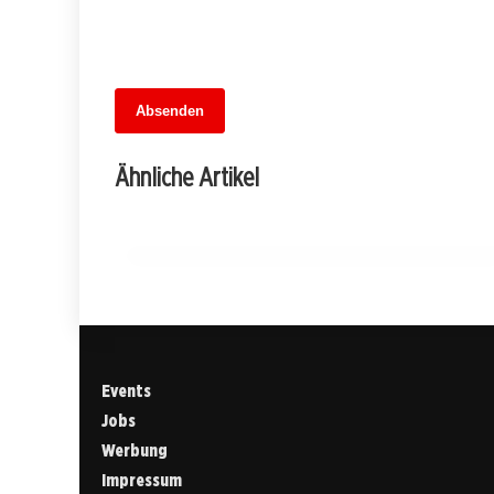
13. Juni 2026
Absenden
MuseumsMeileMitte: Berlins neues
kulturelles Herz schlägt am
Ähnliche Artikel
Hauptbahnhof
BERLIN
Events
Jobs
Werbung
Impressum