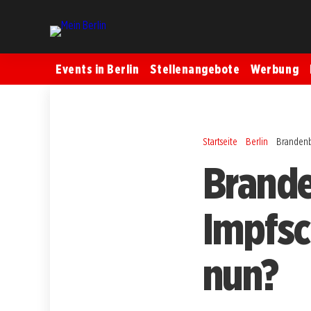
Events in Berlin
Stellenangebote
Werbung
Startseite
Berlin
Brandenb
Brande
Impfsc
nun?