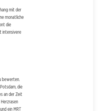
hang mit der
ine monatliche
ont die
 intensivere
u bewerten.
 Potsdam, die
es an der Zeit
e Herzrasen
 und ein MRT