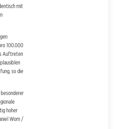
dentisch mit
en
ngen
 pro 100.000
as Auftreten
plausiblen
ung, so die
n besonderer
gionale
tig hoher
Daniel Wom /