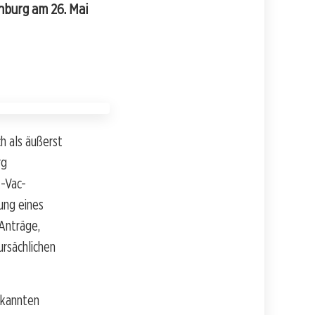
nburg am 26. Mai
h als äußerst
rg
t-Vac-
ung eines
Anträge,
rsächlichen
rkannten