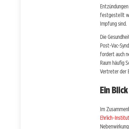
Entzündungen 
festgestellt w
Impfung sind.
Die Gesundheit
Post-Vac-Synd
fordert auch n
Raum häufig Sc
Vertreter der 
Ein Blic
Im Zusammenha
Ehrlich-Institu
Nebenwirkunge