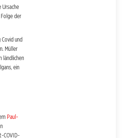
e Ursache
 Folge der
g Covid und
. Müller
m ländlichen
gans, ein
dem
Paul-
on
st-COVID-