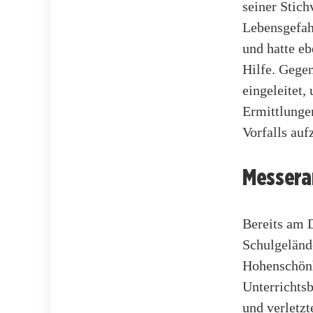
seiner Stich
Lebensgefah
und hatte eb
Hilfe. Gege
eingeleitet,
Ermittlungen
Vorfalls auf
Messera
Bereits am D
Schulgeländ
Hohenschönh
Unterrichtsb
und verletz