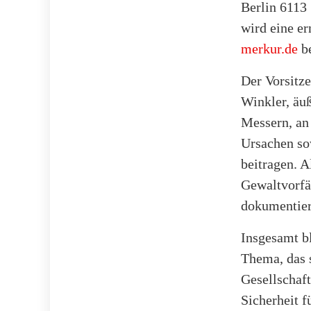
Berlin 6113 
wird eine er
merkur.de
be
Der Vorsitz
Winkler, äu
Messern, an 
Ursachen so
beitragen. 
Gewaltvorfäl
dokumentiert
Insgesamt bl
Thema, das s
Gesellschaf
Sicherheit f