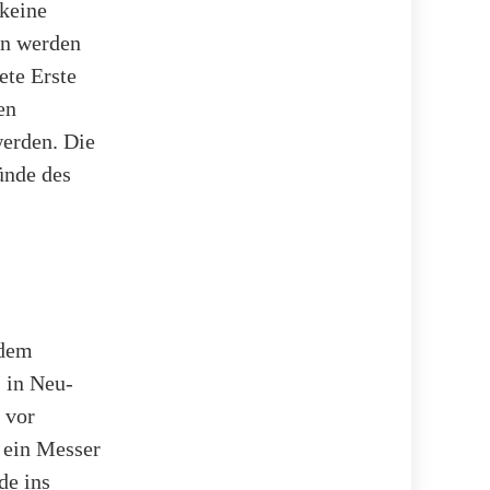
 keine
en werden
ete Erste
en
werden. Die
ünde des
 dem
 in Neu-
 vor
g ein Messer
de ins