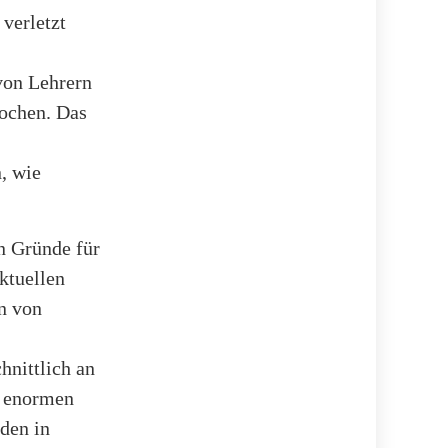
 verletzt
von Lehrern
rochen. Das
, wie
en Gründe für
ktuellen
en von
hnittlich an
n enormen
den in