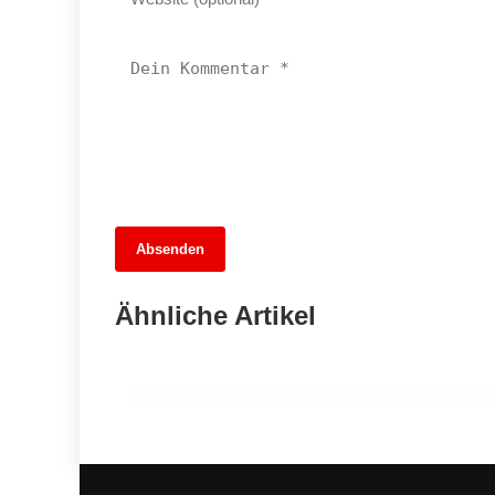
13. Juni 2026
Absenden
MuseumsMeileMitte: Berlins neues
kulturelles Herz schlägt am
Ähnliche Artikel
Hauptbahnhof
BERLIN