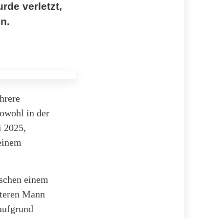
rde verletzt,
n.
hrere
sowohl in der
i 2025,
 einem
ischen einem
lteren Mann
aufgrund