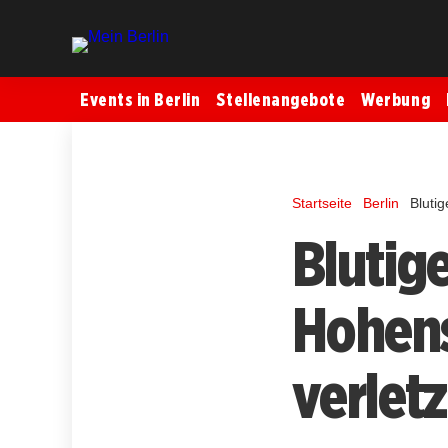
Events in Berlin
Stellenangebote
Werbung
Startseite
Berlin
Bluti
Blutig
Hohen
verletz