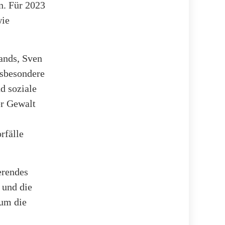
n. Für 2023
wie
ands, Sven
nsbesondere
d soziale
er Gewalt
rfälle
erendes
 und die
 um die