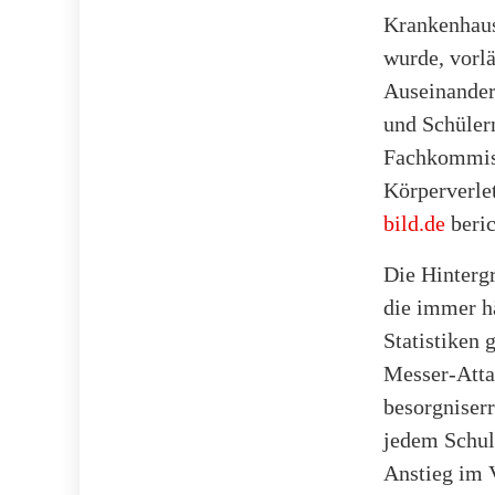
Krankenhaus 
wurde, vorl
Auseinander
und Schülern
Fachkommiss
Körperverle
bild.de
beric
Die Hintergr
die immer hä
Statistiken 
Messer-Attac
besorgniserr
jedem Schul
Anstieg im 