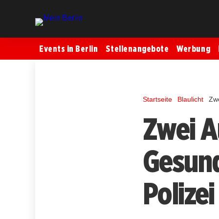
Events in Berlin
Stellenangebote
Werbung
Startseite
Blaulicht
Zwe
Zwei A
Gesun
Polizei