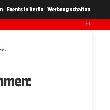
in
Events in Berlin
Werbung schalten
rück!
mmen: