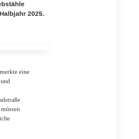
ebstähle
Halbjahr 2025.
merkte eine
 und
adstraße
d müssen
iche