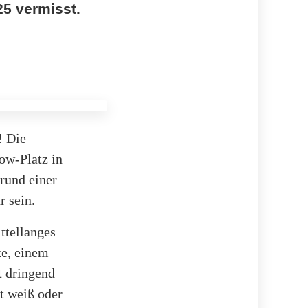
25 vermisst.
! Die
ow-Platz in
rund einer
r sein.
ttellanges
ke, einem
t dringend
t weiß oder