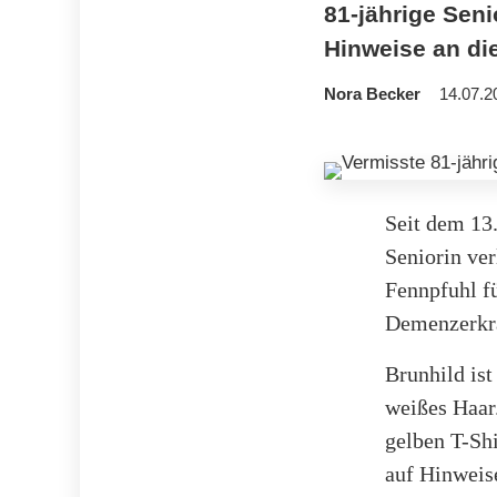
81-jährige Seni
Hinweise an die
Nora Becker
14.07.2
Seit dem 13.
Seniorin ve
Fennpfuhl fü
Demenzerkra
Brunhild ist
weißes Haar.
gelben T-Shi
auf Hinweise