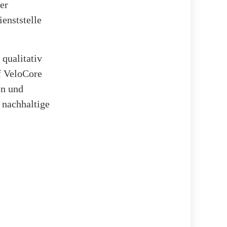
er
enststelle
qualitativ
f VeloCore
en und
 nachhaltige