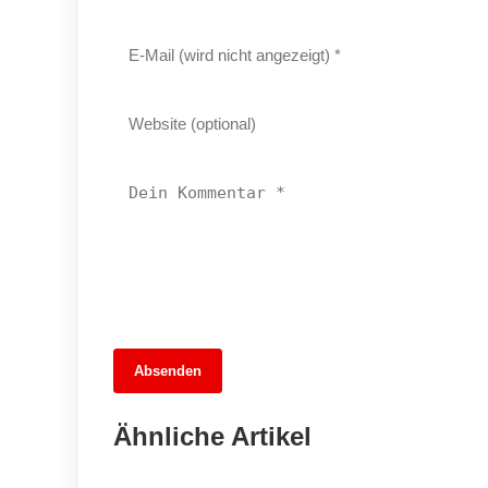
13. Juni 2026
Absenden
Tina das Schaf: Das tierische Orakel
für das WM-Spiel Deutschland gegen
Ähnliche Artikel
Curaçao