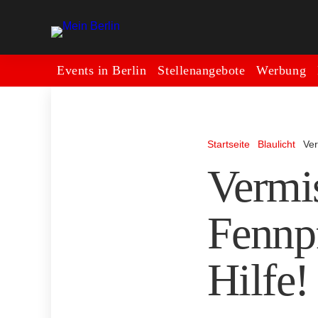
Events in Berlin
Stellenangebote
Werbung
Startseite
Blaulicht
Ver
Vermis
Fennpf
Hilfe!