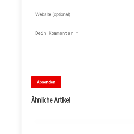
13. Juni 2026
Absenden
Fußballfieber im Dreiländer-Showdown:
Wer gewinnt das Wettspiel der
Ähnliche Artikel
Übertragungen?
MITTE