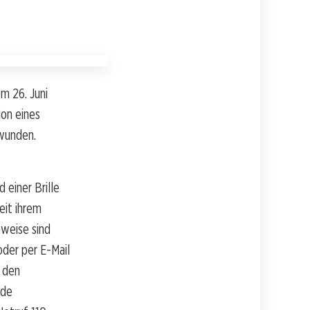
em 26. Juni
ion eines
hwunden.
 einer Brille
eit ihrem
weise sind
der per E-Mail
n den
ede