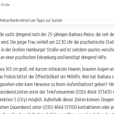
:15 Uhr
rlin sucht dringend nach der 25-jährigen Barbara Malze, die seit d
wird. Die junge Frau verließ um 22:30 Uhr die psychiatrische Stat
 in der Großen Hamburger Straße und ist seitdem spurlos versc
 an einer psychischen Erkrankung und benötigt dringend Hilfe.
twa 165 cm groß, mit kurzen schwarzen Haaren, braunen Augen und
ie Polizei bittet die Öffentlichkeit um Mithilfe. Wer hat Barbara s
gesehen oder kann Hinweise zu ihrem Aufenthaltsort geben? Hin
ürodienstzeiten unter der Telefonnummer (030) 4664-573430 o
direktion 5 (City) möglich. Außerhalb dieser Zeiten können Zeuge
ilichen Dauerdienst unter (030) 4664 571100 kontaktieren oder j