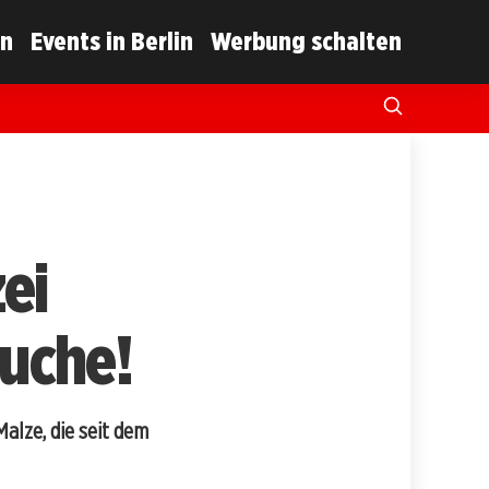
in
Events in Berlin
Werbung schalten
ei
Suche!
alze, die seit dem