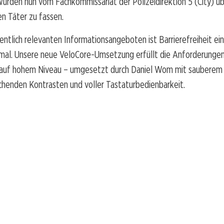
wurden nun vom Fachkommissariat der Polizeidirektion 5 (City) 
n Täter zu fassen.
entlich relevanten Informationsangeboten ist Barrierefreiheit ein
mal. Unsere neue VeloCore-Umsetzung erfüllt die Anforderungen
auf hohem Niveau – umgesetzt durch Daniel Wom mit sauberem
chenden Kontrasten und voller Tastaturbedienbarkeit.