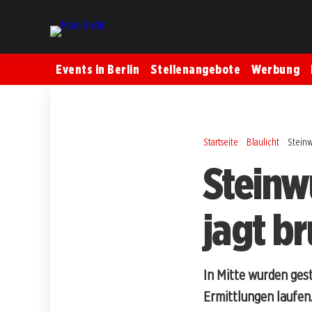
Events in Berlin
Stellenangebote
Werbung
Startseite
Blaulicht
Steinw
Steinwu
jagt br
In Mitte wurden ges
Ermittlungen laufen