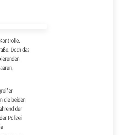
Kontrolle.
traße. Doch das
ckierenden
aaren,
reifer
en die beiden
während der
der Polizei
ie