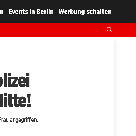
in
Events in Berlin
Werbung schalten
lizei
itte!
rau angegriffen.