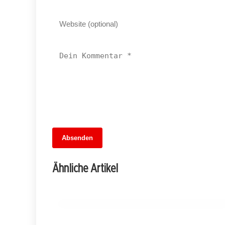
13. Juni 2026
Absenden
Fußballfieber im Dreiländer-Showdown:
Wer gewinnt das Wettspiel der
Ähnliche Artikel
Übertragungen?
MITTE