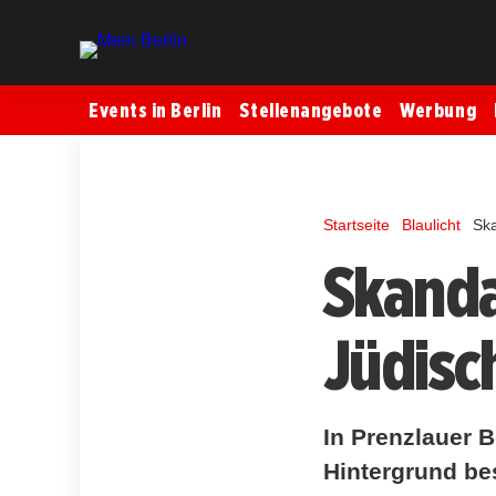
Events in Berlin
Stellenangebote
Werbung
Startseite
Blaulicht
Ska
Skanda
Jüdisc
In Prenzlauer 
Hintergrund be