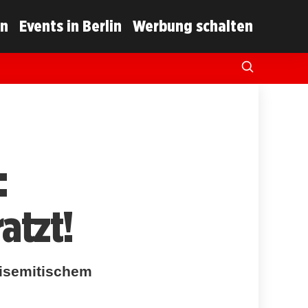
in
Events in Berlin
Werbung schalten
:
atzt!
tisemitischem