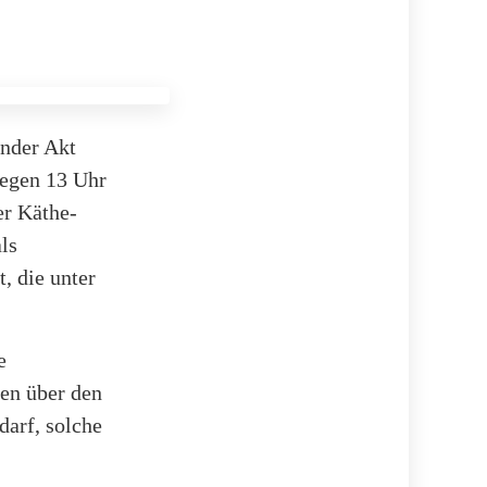
ender Akt
gegen 13 Uhr
er Käthe-
ls
, die unter
e
en über den
darf, solche