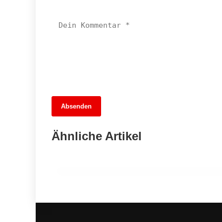
Absenden
13. Juni 2026
Bahnchaos und Hoffnung: Pankows
Ähnliche Artikel
Schienen zwischen Frost und Fortschritt
PANKOW