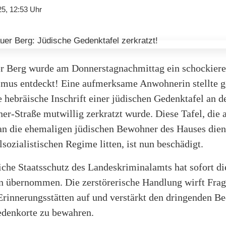
25, 12:53 Uhr
er Berg wurde am Donnerstagnachmittag ein schockier
smus entdeckt! Eine aufmerksame Anwohnerin stellte 
ie hebräische Inschrift einer jüdischen Gedenktafel an d
er-Straße mutwillig zerkratzt wurde. Diese Tafel, die a
an die ehemaligen jüdischen Bewohner des Hauses dient
sozialistischen Regime litten, ist nun beschädigt.
iche Staatsschutz des Landeskriminalamts hat sofort di
n übernommen. Die zerstörerische Handlung wirft Frag
rinnerungsstätten auf und verstärkt den dringenden Be
edenkorte zu bewahren.