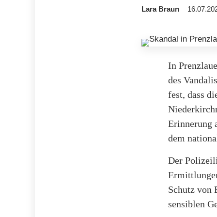
Lara Braun
16.07.20
In Prenzlau
des Vandali
fest, dass d
Niederkirchn
Erinnerung 
dem national
Der Polizeil
Ermittlunge
Schutz von E
sensiblen G