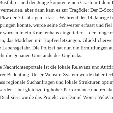
Busfahrer und der Junge konnten einen Crash mit dem 
 vermeiden, aber dann kam es zur Tragödie: Der E-Sco
 Pkw der 70-Jährigen erfasst. Während der 14-Jährige 
pringen konnte, wurde seine Schwester erfasst und fiel
r wurden in ein Krankenhaus eingeliefert – der Junge m
n, das Mädchen mit Kopfverletzungen. Glücklicherwei
ne Lebensgefahr. Die Polizei hat nun die Ermittlungen
cht die genauen Umstände des Unglücks.
e Nachrichtenportale ist die lokale Relevanz und Auffi
rer Bedeutung. Unser Website-System wurde daher tec
ass regionale Suchanfragen und lokale Strukturen opti
werden – bei gleichzeitig hoher Performance und redakt
. Realisiert wurde das Projekt von Daniel Wom / VeloCo