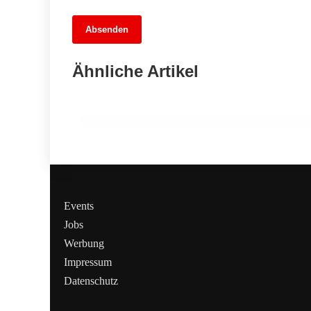
13. Juni 2026
Absenden
Bühnen im Nebel: Der finanzielle
Abstieg der Theater in Brandenburg
Ähnliche Artikel
und Sachsen
REINICKENDORF
Events
Jobs
Werbung
Impressum
Datenschutz