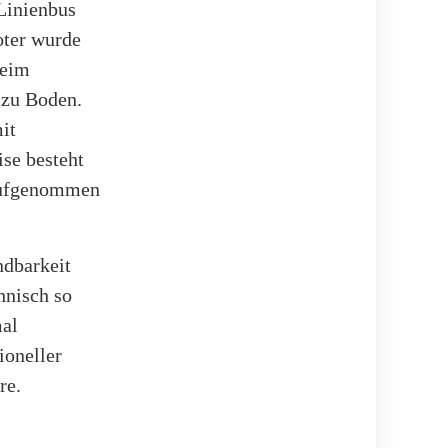
Linienbus
oter wurde
beim
 zu Boden.
it
se besteht
 aufgenommen
ndbarkeit
hnisch so
mal
ioneller
re.