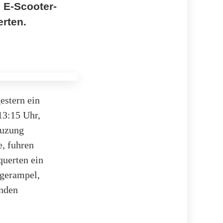
n E-Scooter-
erten.
estern ein
13:15 Uhr,
euzung
e, fuhren
querten ein
ngerampel,
enden