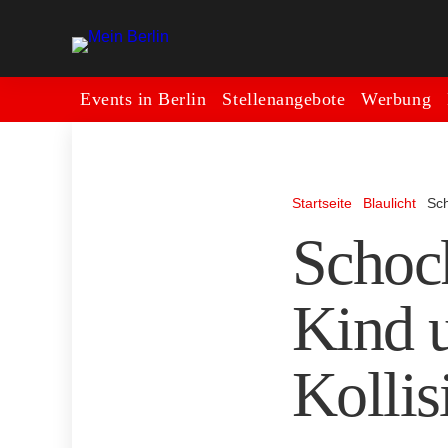
Events in Berlin
Stellenangebote
Werbung
Startseite
Blaulicht
Sch
Schock
Kind u
Kollis