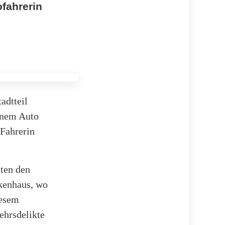
ofahrerin
adtteil
inem Auto
 Fahrerin
hten den
nkenhaus, wo
iesem
ehrsdelikte