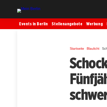
Events in Berlin
Stellenangebote
Werbung
Startseite
Blaulicht
Sch
Schock
Fünfjä
schwer