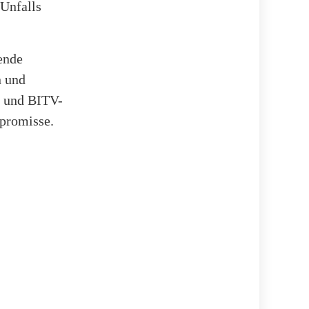
Unfalls
ende
n und
- und BITV-
promisse.