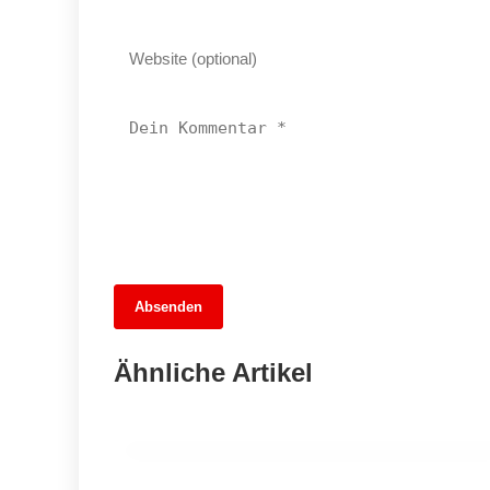
Absenden
13. Juni 2026
Brandenburgs Bauernfest: Ein Tag voller
Ähnliche Artikel
Entdeckungen und Genuss
TREPTOW-KÖPENICK