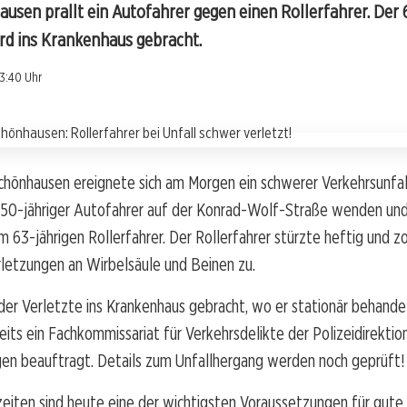
usen prallt ein Autofahrer gegen einen Rollerfahrer. Der 6
rd ins Krankenhaus gebracht.
13:40 Uhr
chönhausen ereignete sich am Morgen ein schwerer Verkehrsunfal
 50-jähriger Autofahrer auf der Konrad-Wolf-Straße wenden und 
m 63-jährigen Rollerfahrer. Der Rollerfahrer stürzte heftig und zo
letzungen an Wirbelsäule und Beinen zu.
er Verletzte ins Krankenhaus gebracht, wo er stationär behandel
reits ein Fachkommissariat für Verkehrsdelikte der Polizeidirektio
gen beauftragt. Details zum Unfallhergang werden noch geprüft!
eiten sind heute eine der wichtigsten Voraussetzungen für gute