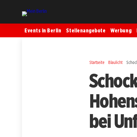
Events in Berlin
Stellenangebote
Werbung
Startseite
Blaulicht
Schock
Schock 
Hohens
bei Unf