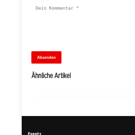
14. Juni 2026
Absenden
Ostdeutschland im Verkehrsstau:
Dringender Handlungsbedarf für die
Ähnliche Artikel
Schienenanbindung
LICHTENBERG
Events