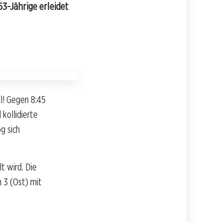
3-Jährige erleidet
l! Gegen 8:45
kollidierte
g sich
t wird. Die
n 3 (Ost) mit