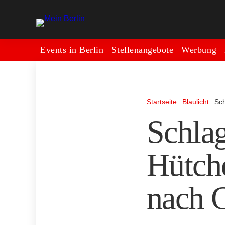
Events in Berlin
Stellenangebote
Werbung
Startseite
Blaulicht
Sch
Schla
Hütche
nach G