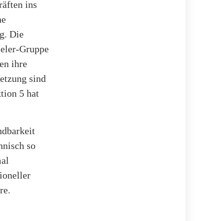
äften ins
ne
g. Die
pieler-Gruppe
en ihre
etzung sind
tion 5 hat
ndbarkeit
hnisch so
mal
ioneller
re.