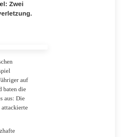
el: Zwei
verletzung.
schen
spiel
ähriger auf
 baten die
s aus: Die
attackierte
zhafte