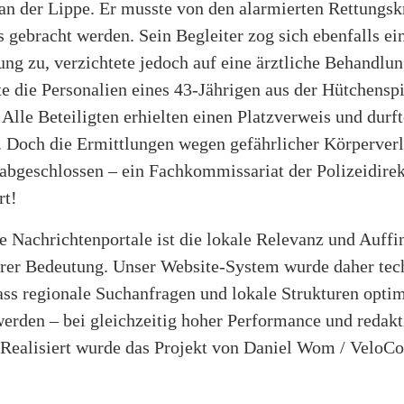
an der Lippe. Er musste von den alarmierten Rettungskr
gebracht werden. Sein Begleiter zog sich ebenfalls ei
ng zu, verzichtete jedoch auf eine ärztliche Behandlun
lte die Personalien eines 43-Jährigen aus der Hütchens
. Alle Beteiligten erhielten einen Platzverweis und durft
 Doch die Ermittlungen wegen gefährlicher Körperverl
 abgeschlossen – ein Fachkommissariat der Polizeidirek
rt!
e Nachrichtenportale ist die lokale Relevanz und Auffi
rer Bedeutung. Unser Website-System wurde daher tec
ass regionale Suchanfragen und lokale Strukturen opti
werden – bei gleichzeitig hoher Performance und redakt
. Realisiert wurde das Projekt von Daniel Wom / VeloCo