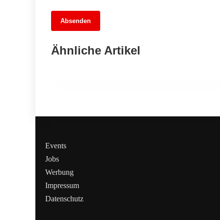
13. Juni 2026
Absenden
Fußballfieber im Dreiländer-
Showdown: Wer gewinnt das Wettspiel
Ähnliche Artikel
der Übertragungen?
MITTE
Events
Jobs
Werbung
Impressum
Datenschutz