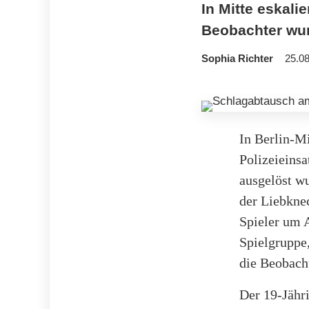
In Mitte eskal
Beobachter wurd
Sophia Richter
25.08
In Berlin-M
Polizeieinsa
ausgelöst w
der Liebkne
Spieler um 
Spielgruppe,
die Beobacht
Der 19-Jähr