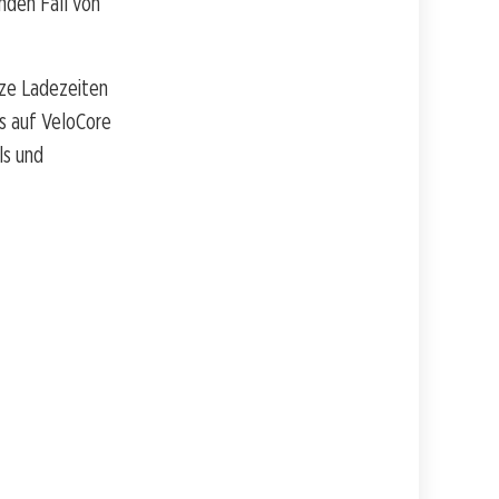
nden Fall von
rze Ladezeiten
ns auf VeloCore
ls und