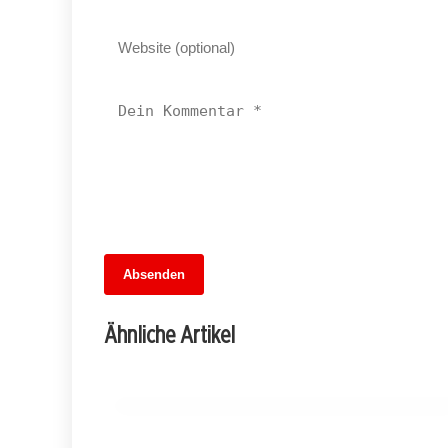
13. Juni 2026
Absenden
Fußballfieber im Dreiländer-Showdown:
Wer gewinnt das Wettspiel der
Ähnliche Artikel
Übertragungen?
MITTE