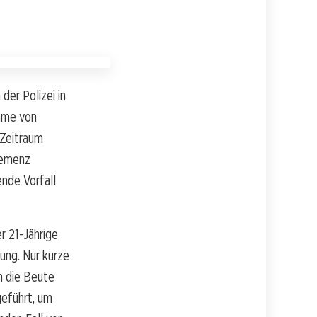
der Polizei in
umme von
 Zeitraum
Demenz
nde Vorfall
r 21-Jährige
ung. Nur kurze
n die Beute
geführt, um