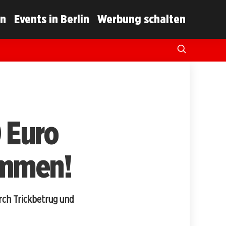
in
Events in Berlin
Werbung schalten
 Euro
ommen!
ch Trickbetrug und