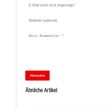
13. Juni 2026
Absenden
Fußballfieber im Dreiländer-Showdown:
Wer gewinnt das Wettspiel der
Ähnliche Artikel
Übertragungen?