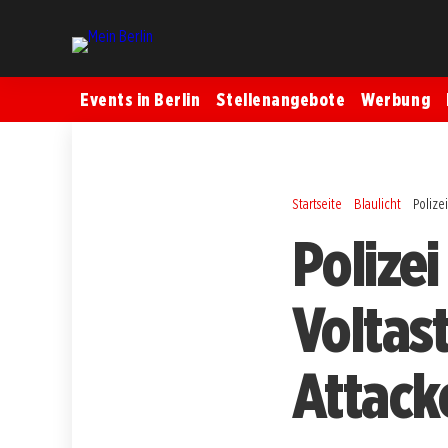
Events in Berlin
Stellenangebote
Werbung
Startseite
Blaulicht
Polize
Polize
Voltas
Attack