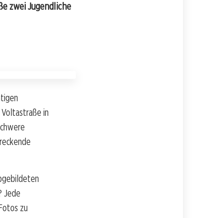
ße zwei Jugendliche
htigen
Voltastraße in
 schwere
hreckende
abgebildeten
? Jede
 Fotos zu