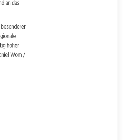
nd an das
n besonderer
gionale
tig hoher
Daniel Wom /