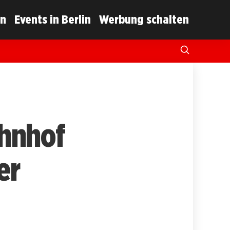
in
Events in Berlin
Werbung schalten
ahnhof
er